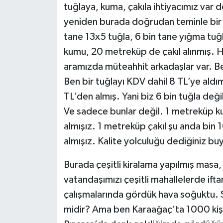
tuğlaya, kuma, çakıla ihtiyacımız var
yeniden burada doğrudan teminle bir a
tane 13x5 tuğla, 6 bin tane yığma tu
kumu, 20 metreküp de çakıl alınmış. He
aramızda müteahhit arkadaşlar var. Be
Ben bir tuğlayı KDV dahil 8 TL’ye ald
TL’den almış. Yani biz 6 bin tuğla değ
Ve sadece bunlar değil. 1 metreküp k
almışız. 1 metreküp çakıl şu anda bin 1
almışız. Kalite yolculuğu dediğiniz 
Burada çeşitli kiralama yapılmış masa,
vatandaşımızı çeşitli mahallelerde ift
çalışmalarında gördük hava soğuktu. S
midir? Ama ben Karaağaç’ta 1000 kişi