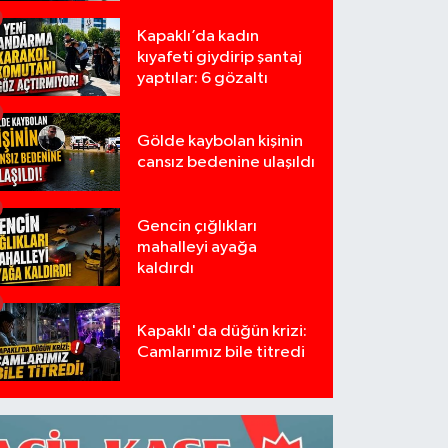
Kapaklı’da kadın
kıyafeti giydirip şantaj
yaptılar: 6 gözaltı
Gölde kaybolan kişinin
cansız bedenine ulaşıldı
Gencin çığlıkları
mahalleyi ayağa
kaldırdı
Kapaklı'da düğün krizi:
Camlarımız bile titredi