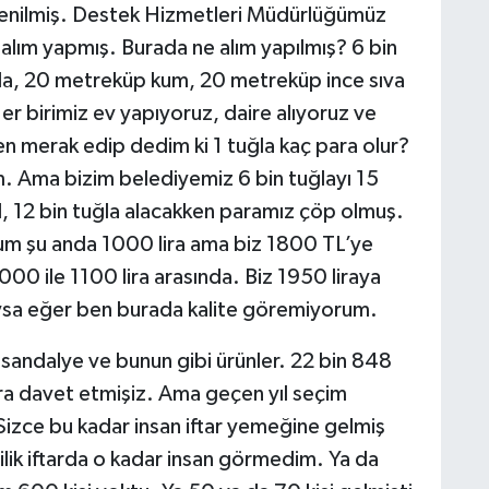
 denilmiş. Destek Hizmetleri Müdürlüğümüz
lım yapmış. Burada ne alım yapılmış? 6 bin
ğla, 20 metreküp kum, 20 metreküp ince sıva
r birimiz ev yapıyoruz, daire alıyoruz ve
n merak edip dedim ki 1 tuğla kaç para olur?
ım. Ama bizim belediyemiz 6 bin tuğlayı 15
il, 12 bin tuğla alacakken paramız çöp olmuş.
um şu anda 1000 lira ama biz 1800 TL’ye
000 ile 1100 lira arasında. Biz 1950 liraya
buysa eğer ben burada kalite göremiyorum.
 sandalye ve bunun gibi ürünler. 22 bin 848
ara davet etmişiz. Ama geçen yıl seçim
izce bu kadar insan iftar yemeğine gelmiş
lik iftarda o kadar insan görmedim. Ya da