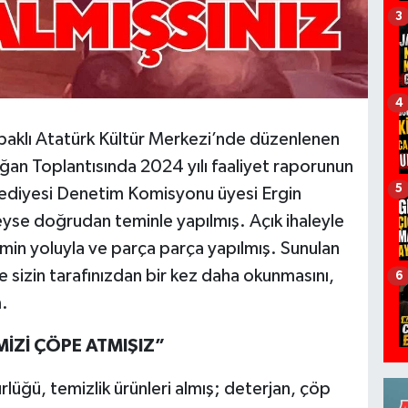
3
4
aklı Atatürk Kültür Merkezi’nde düzenlenen
ğan Toplantısında 2024 yılı faaliyet raporunun
5
lediyesi Denetim Komisyonu üyesi Ergin
eyse doğrudan teminle yapılmış. Açık ihaleyle
min yoluyla ve parça parça yapılmış. Sunulan
 sizin tarafınızdan bir kez daha okunmasını,
6
m.
MİZİ ÇÖPE ATMIŞIZ”
rlüğü, temizlik ürünleri almış; deterjan, çöp