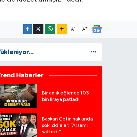
-
+
A
A
ükleniyor...
Trend Haberler
Bir anlık eğlence 103
bin liraya patladı
Başkan Çetin hakkında
şok iddialar: “Arsamı
sattırdı”