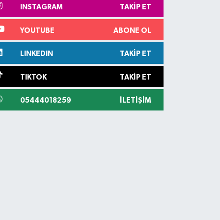
INSTAGRAM
TAKIP ET
YOUTUBE
ABONE OL
LINKEDIN
TAKIP ET
TIKTOK
TAKIP ET
05444018259
İLETIŞIM