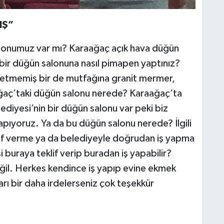
IŞ”
alonumuz var mı? Karaağaç açık hava düğün
ir düğün salonuna nasıl pimapen yaptınız?
Yetmemiş bir de mutfağına granit mermer,
ağaç’taki düğün salonu nerede? Karaağaç’ta
iyesi’nin bir düğün salonu var peki biz
apıyoruz. Ya da bu düğün salonu nerede? İlgili
klif verme ya da belediyeyle doğrudan iş yapma
si buraya teklif verip buradan iş yapabilir?
 değil. Herkes kendince iş yapıp evine ekmek
rı bir daha irdelerseniz çok teşekkür