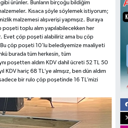
gibi ürünler. Bunların birçoğu bildiğim
 malzemeler. Kısaca şöyle söylemek istiyorum;
mizlik malzemesi alışverişi yapmışız. Buraya
 poşeti toplu alım yapılabilecekken her
r. Evet çöp poşeti alabiliriz ama bu çöp
. Bu çöp poşeti 10’lu belediyemize maaliyeti
nkü burada tüm herkesin, tüm
aynı poşetten aldım KDV dahil ücreti 52 TL 50
yıl KDV hariç 68 TL’ye almışız, ben dün aldım
 sadece bir rulo çöp poşetinde 16 TL’mizi