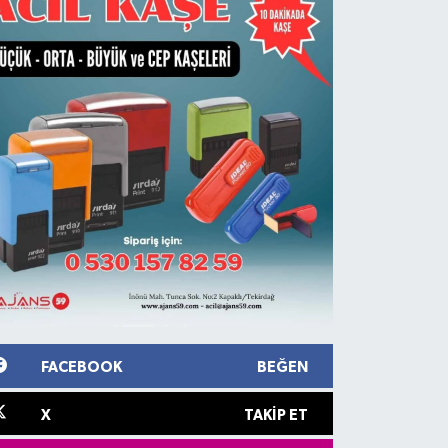
FACEBOOK
BEĞEN
X
TAKIP ET