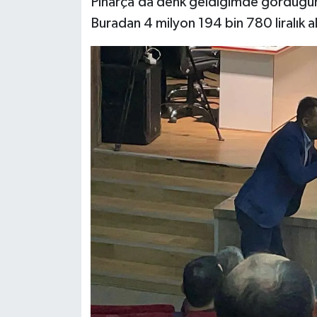
Pınarça’da denk geldiğimde gördüğüm 
Buradan 4 milyon 194 bin 780 liralık a