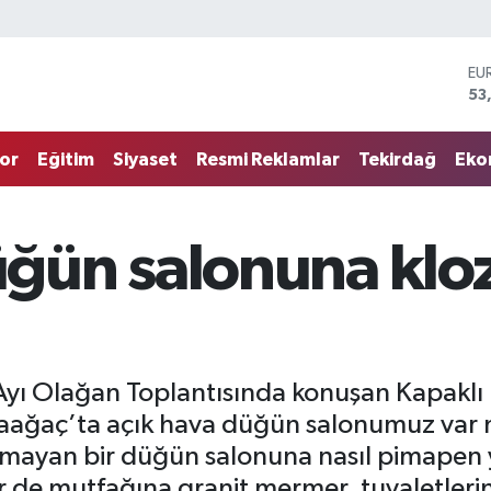
ST
61
G.
68
or
Eğitim
Siyaset
Resmi Reklamlar
Tekirdağ
Eko
Bİ
14
BI
79
ğün salonuna klo
DO
45
EU
53
 Ayı Olağan Toplantısında konuşan Kapakl
Karaağaç’ta açık hava düğün salonumuz var
mayan bir düğün salonuna nasıl pimapen 
 de mutfağına granit mermer, tuvaletlerin