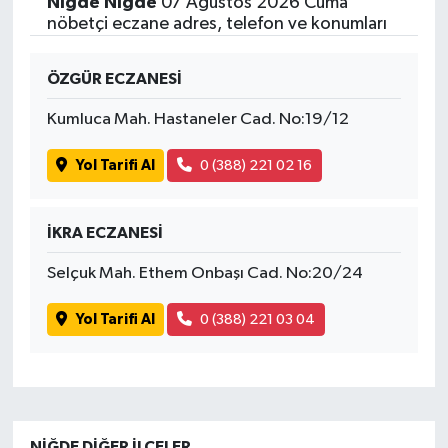
Niğde Niğde
07 Ağustos 2026 Cuma
nöbetçi eczane adres, telefon ve konumları
ÖZGÜR ECZANESİ
Kumluca Mah. Hastaneler Cad. No:19/12
Yol Tarifi Al
0 (388) 221 02 16
İKRA ECZANESİ
Selçuk Mah. Ethem Onbaşı Cad. No:20/24
Yol Tarifi Al
0 (388) 221 03 04
NIĞDE DIĞER İLÇELER