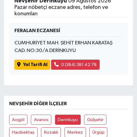
Nevşehir Derinkuyu
09 Ağustos 2026
Pazar nöbetçi eczane adres, telefon ve
konumları
FERALAN ECZANESİ
CUMHURİYET MAH. ŞEHİT ERHAN KARATAŞ
CAD. NO:30/A DERİNKUYU
Yol Tarifi Al
0 (384) 381 42 78
NEVŞEHIR DIĞER İLÇELER
Acıgöl
Avanos
Derinkuyu
Gülşehir
Hacıbektaş
Kozaklı
Merkez
Ürgüp