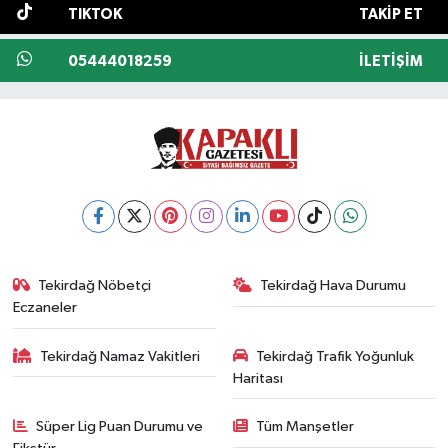
TIKTOK
TAKIP ET
05444018259
İLETIŞIM
Tekirdağ Nöbetçi
Tekirdağ Hava Durumu
Eczaneler
Tekirdağ Namaz Vakitleri
Tekirdağ Trafik Yoğunluk
Haritası
Süper Lig Puan Durumu ve
Tüm Manşetler