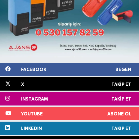
FACEBOOK
BEĞEN
X
TAKIP ET
INSTAGRAM
TAKIP ET
YOUTUBE
ABONE OL
LINKEDIN
TAKIP ET