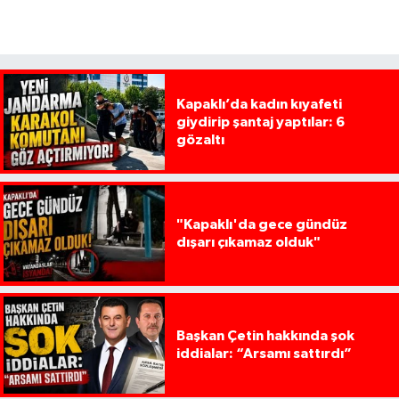
Kapaklı’da kadın kıyafeti
giydirip şantaj yaptılar: 6
gözaltı
"Kapaklı'da gece gündüz
dışarı çıkamaz olduk"
Başkan Çetin hakkında şok
iddialar: “Arsamı sattırdı”