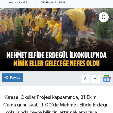
YAYINLANMA
OKUNMA SÜRESI
Ekonomi
Sağlık
Teknoloji
Yaşam
Paylaş
-
+
A
A
Küresel Okullar Projesi kapsamında, 31 Ekim
Cuma günü saat 11.00’de Mehmet Elfide Erdegül
İlkokulu’nda çevre bilincini artırmak amacıyla