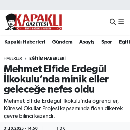
Kapaklı Haberleri
Tekirdağ Nöbetçi Eczaneler
Gündem
Tekirdağ Hava Durumu
Kapaklı Haberleri
Gündem
Asayiş
Spor
Eğit
Asayiş
Tekirdağ Namaz Vakitleri
HABERLER
EĞITIM HABERLERI
Spor
Tekirdağ Trafik Yoğunluk Haritası
Mehmet Elfide Erdegül
İlkokulu’nda minik eller
Eğitim
Süper Lig Puan Durumu ve Fikstür
geleceğe nefes oldu
Siyaset
Tüm Manşetler
Mehmet Elfide Erdegül İlkokulu’nda öğrenciler,
Küresel Okullar Projesi kapsamında fidan dikerek
Resmi Reklamlar
Son Dakika Haberleri
çevre bilinci kazandı.
Tekirdağ
Haber Arşivi
31.10.2025 - 14:50
1 DK