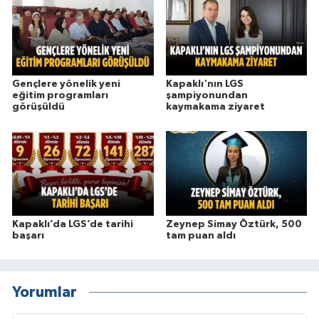
Gençlere yönelik yeni
Kapaklı'nın LGS
eğitim programları
şampiyonundan
görüşüldü
kaymakama ziyaret
Kapaklı’da LGS’de tarihi
Zeynep Simay Öztürk, 500
başarı
tam puan aldı
Yorumlar