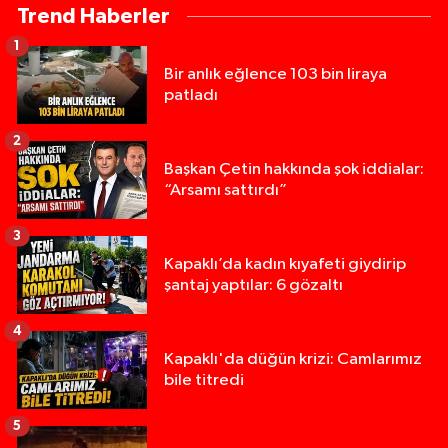
Trend Haberler
1
Bir anlık eğlence 103 bin liraya
patladı
2
Başkan Çetin hakkında şok iddialar:
“Arsamı sattırdı”
3
Kapaklı’da kadın kıyafeti giydirip
şantaj yaptılar: 6 gözaltı
4
Kapaklı'da düğün krizi: Camlarımız
bile titredi
5