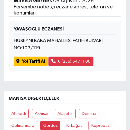
Manisa Gördes
06 Ağustos 2026
Perşembe nöbetçi eczane adres, telefon ve
konumları
YAVAŞOĞLU ECZANESİ
HÜSEYNİ BABA MAHALLESİ FATİH BULVARI
NO:103/119
Yol Tarifi Al
0 (236) 547 11 00
MANISA DIĞER İLÇELER
Ahmetli
Akhisar
Alaşehir
Demirci
Gölmarmara
Gördes
Kırkağaç
Köprübaşı