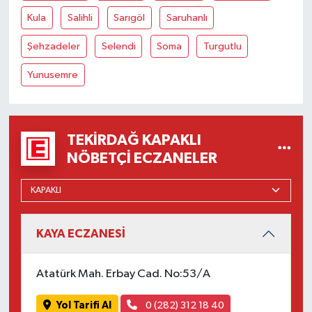
Kula
Salihli
Sarıgöl
Saruhanlı
Şehzadeler
Selendi
Soma
Turgutlu
Yunusemre
TEKIRDAĞ KAPAKLI
NÖBETÇI ECZANELER
KAYA ECZANESİ
Atatürk Mah. Erbay Cad. No:53/A
Yol Tarifi Al
0 (282) 312 18 40