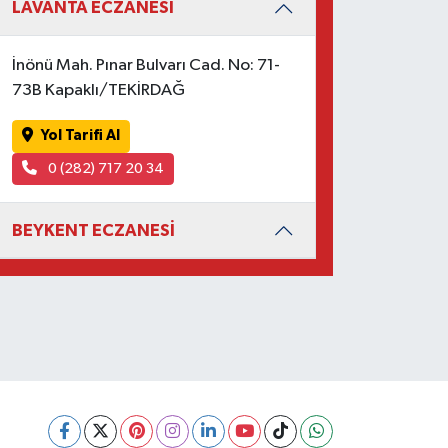
LAVANTA ECZANESİ
İnönü Mah. Pınar Bulvarı Cad. No: 71-
73B Kapaklı/TEKİRDAĞ
Yol Tarifi Al
0 (282) 717 20 34
BEYKENT ECZANESİ