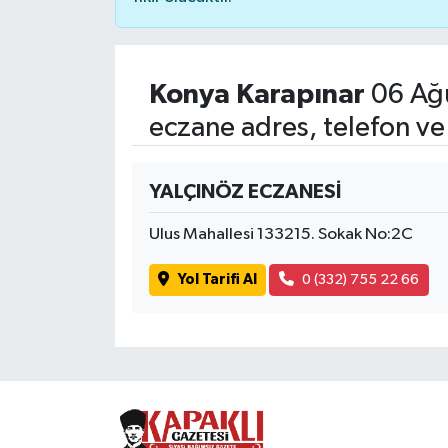
Konya Karapınar
06 Ağ
eczane adres, telefon ve
YALÇINÖZ ECZANESİ
Ulus Mahallesi 133215. Sokak No:2C
Yol Tarifi Al
0 (332) 755 22 66