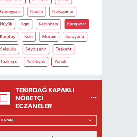
Güneysınır
Hadim
Halkapınar
Hüyük
Ilgın
Kadınhanı
Karapınar
Karatay
Kulu
Meram
Sarayönü
Selçuklu
Seydişehir
Taşkent
Tuzlukçu
Yalıhüyük
Yunak
TEKIRDAĞ KAPAKLI
NÖBETÇI
ECZANELER