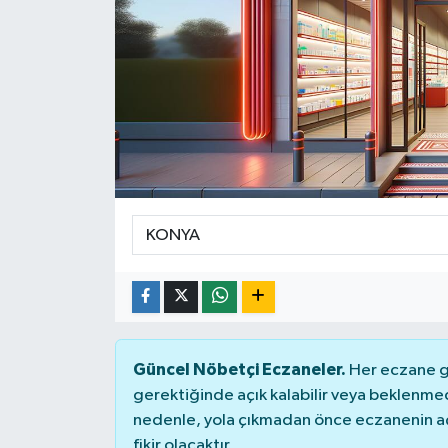
Ekonomi
Sağlık
Teknoloji
Yaşam
Güncel Nöbetçi Eczaneler.
Her eczane ge
gerektiğinde açık kalabilir veya beklenme
nedenle, yola çıkmadan önce eczanenin açık
fikir olacaktır.