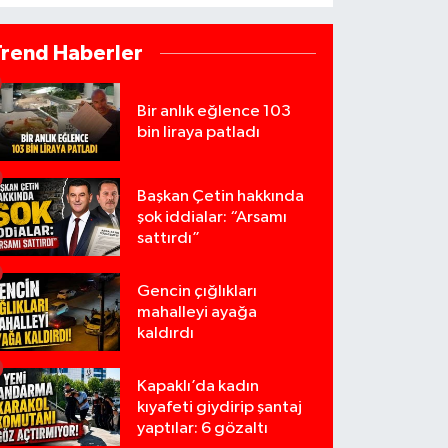
Trend Haberler
Bir anlık eğlence 103
bin liraya patladı
Başkan Çetin hakkında
şok iddialar: “Arsamı
sattırdı”
Gencin çığlıkları
mahalleyi ayağa
kaldırdı
Kapaklı’da kadın
kıyafeti giydirip şantaj
yaptılar: 6 gözaltı