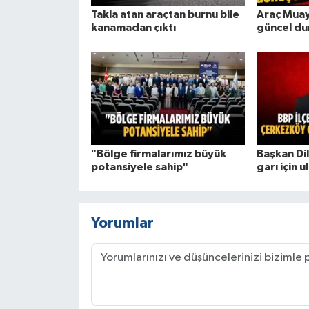
Takla atan araçtan burnu bile
Araç Muay
kanamadan çıktı
güncel du
"Bölge firmalarımız büyük
Başkan Di
potansiyele sahip"
garı için u
Yorumlar