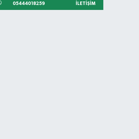
05444018259
İLETIŞIM