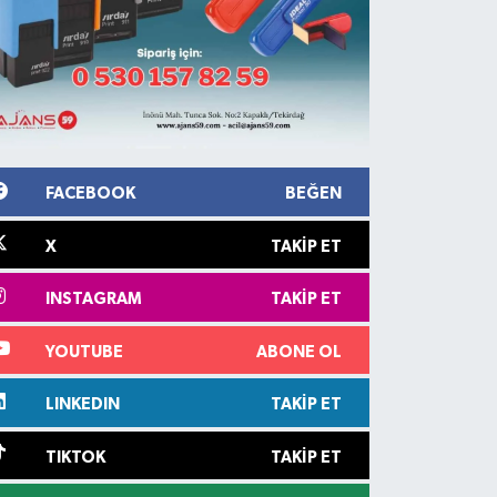
FACEBOOK
BEĞEN
X
TAKIP ET
INSTAGRAM
TAKIP ET
YOUTUBE
ABONE OL
LINKEDIN
TAKIP ET
TIKTOK
TAKIP ET