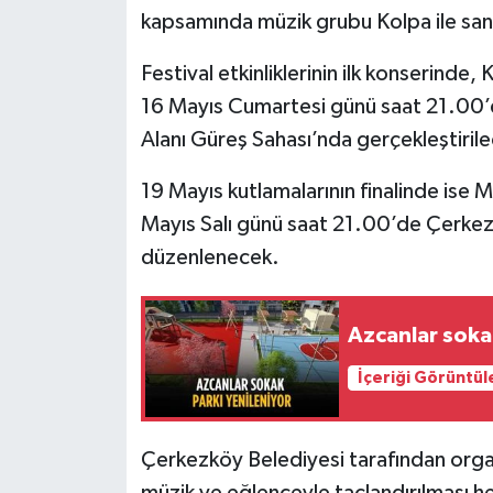
kapsamında müzik grubu Kolpa ile sana
Festival etkinliklerinin ilk konserinde
16 Mayıs Cumartesi günü saat 21.00’
Alanı Güreş Sahası’nda gerçekleştiril
19 Mayıs kutlamalarının finalinde ise M
Mayıs Salı günü saat 21.00’de Çerkez
düzenlenecek.
Azcanlar soka
İçeriği Görüntül
Çerkezköy Belediyesi tarafından organ
müzik ve eğlenceyle taçlandırılması he