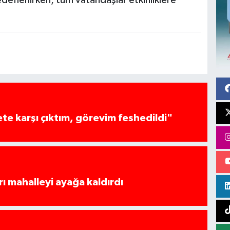
te karşı çıktım, görevim feshedildi"
rı mahalleyi ayağa kaldırdı