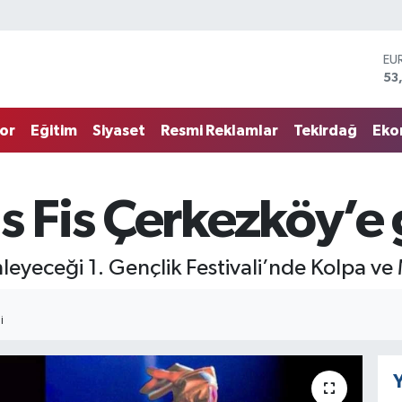
EU
53
ST
61
G.
68
or
Eğitim
Siyaset
Resmi Reklamlar
Tekirdağ
Eko
Bİ
14
BI
79
s Fis Çerkezköy’e 
DO
45
eyeceği 1. Gençlik Festivali’nde Kolpa ve M
I
Y