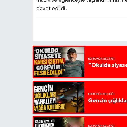
davet edildi.
EDITÖRÜN SEÇTIĞI
“Okulda siyase
EDITÖRÜN SEÇTIĞI
Gencin çığlıkla
EDITÖRÜN SEÇTIĞI