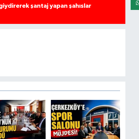
 giydirerek şantaj yapan şahıslar