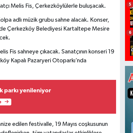
5
tçı Melis Fis, Çerkezköylülerle buluşacak.
, Kolpa adlı müzik grubu sahne alacak. Konser,
de Çerkezköy Belediyesi Kartaltepe Mesire
6
ecek.
elis Fis sahneye çıkacak. Sanatçının konseri 19
köy Kapalı Pazaryeri Otoparkı’nda
k parkı yenileniyor
e
ize edilen festivalle, 19 Mayıs coşkusunun
deflenirken, tüm vatandaşlar etkinliklere