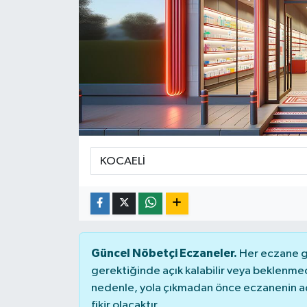
Ekonomi
Sağlık
Teknoloji
Yaşam
Güncel Nöbetçi Eczaneler.
Her eczane ge
gerektiğinde açık kalabilir veya beklenme
nedenle, yola çıkmadan önce eczanenin açık
fikir olacaktır.