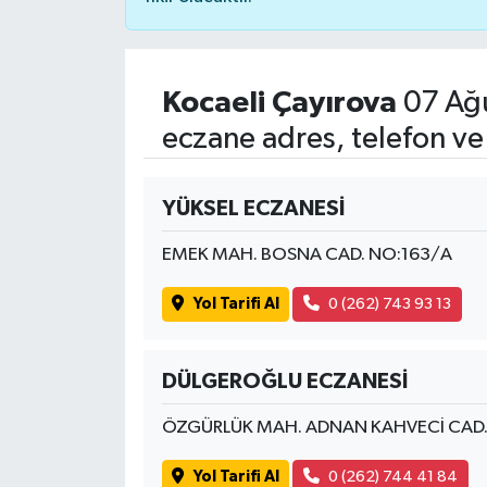
Kocaeli Çayırova
07 Ağ
eczane adres, telefon ve
YÜKSEL ECZANESİ
EMEK MAH. BOSNA CAD. NO:163/A
Yol Tarifi Al
0 (262) 743 93 13
DÜLGEROĞLU ECZANESİ
ÖZGÜRLÜK MAH. ADNAN KAHVECİ CAD.
Yol Tarifi Al
0 (262) 744 41 84