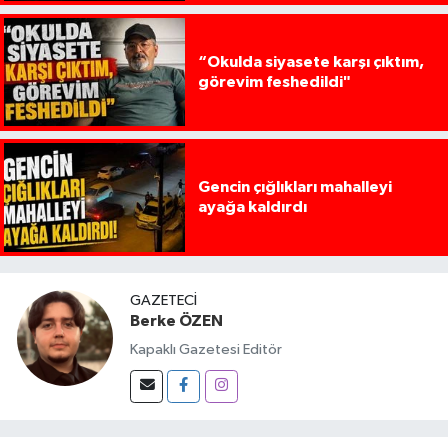
“Okulda siyasete karşı çıktım,
görevim feshedildi"
Gencin çığlıkları mahalleyi
ayağa kaldırdı
GAZETECI
Berke ÖZEN
Kapaklı Gazetesi Editör