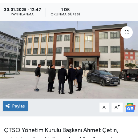
30.01.2025 - 12:47
1 DK
Ekonomi
YAYINLANMA
OKUNMA SÜRESI
Sağlık
Teknoloji
Yaşam
Paylaş
-
+
A
A
ÇTSO Yönetim Kurulu Başkanı Ahmet Çetin,