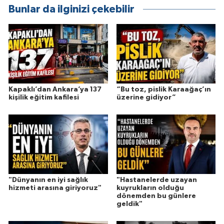
Bunlar da ilginizi çekebilir
Kapaklı’dan Ankara’ya 137
“Bu toz, pislik Karaağaç’ın
kişilik eğitim kafilesi
üzerine gidiyor”
"Dünyanın en iyi sağlık
"Hastanelerde uzayan
hizmeti arasına giriyoruz"
kuyrukların olduğu
dönemden bu günlere
geldik"