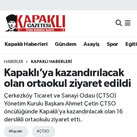
Kapaklı Haberleri
Tekirdağ Nöbetçi Eczaneler
Gündem
Tekirdağ Hava Durumu
Kapaklı Haberleri
Gündem
Asayiş
Spor
Eğit
Asayiş
Tekirdağ Namaz Vakitleri
HABERLER
KAPAKLI HABERLERI
Spor
Tekirdağ Trafik Yoğunluk Haritası
Kapaklı’ya kazandırılacak
olan ortaokul ziyaret edildi
Eğitim
Süper Lig Puan Durumu ve Fikstür
Çerkezköy Ticaret ve Sanayi Odası (ÇTSO)
Siyaset
Tüm Manşetler
Yönetim Kurulu Başkanı Ahmet Çetin ÇTSO
öncülüğünde Kapaklı’ya kazandırılacak olan 16
Resmi Reklamlar
Son Dakika Haberleri
derslikli ortaokulu ziyaret etti.
#Kapaklı
#ÇTSO
Tekirdağ
Haber Arşivi