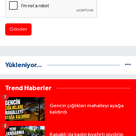
Gönder
Yükleniyor...
Trend Haberler
1
Gencin çığlıkları mahalleyi ayağa
kaldırdı
2
Kapaklı’da kadın kıyafeti giydirip