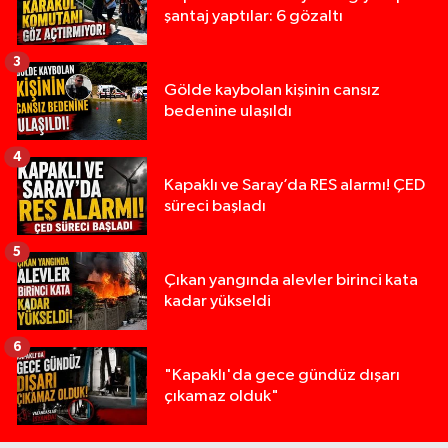
şantaj yaptılar: 6 gözaltı
3
Gölde kaybolan kişinin cansız
bedenine ulaşıldı
4
Kapaklı ve Saray’da RES alarmı! ÇED
süreci başladı
5
Çıkan yangında alevler birinci kata
kadar yükseldi
6
"Kapaklı'da gece gündüz dışarı
çıkamaz olduk"