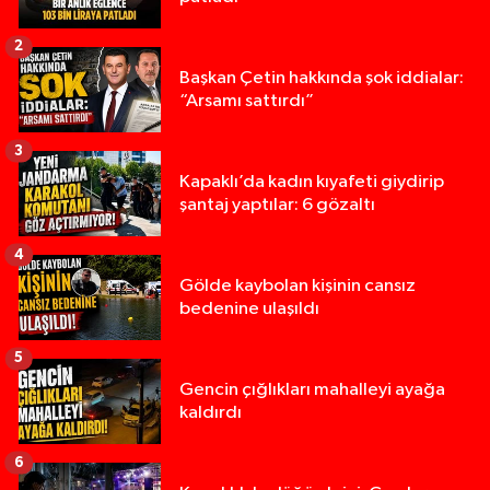
2
Başkan Çetin hakkında şok iddialar:
“Arsamı sattırdı”
3
Kapaklı’da kadın kıyafeti giydirip
şantaj yaptılar: 6 gözaltı
4
Gölde kaybolan kişinin cansız
bedenine ulaşıldı
5
Gencin çığlıkları mahalleyi ayağa
kaldırdı
6