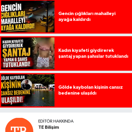
Gencin çığlıkları mahalleyi
ayağa kaldırdı
Kadın kıyafeti giydirerek
şantaj yapan şahıslar tutuklandı
Gölde kaybolan kişinin cansız
bedenine ulaşıldı
EDITÖR HAKKINDA
TE Bilişim