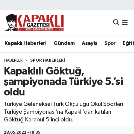
Kapaklı Haberleri
Tekirdağ Nöbetçi Eczaneler
Gündem
Tekirdağ Hava Durumu
Kapaklı Haberleri
Gündem
Asayiş
Spor
Eğit
Asayiş
Tekirdağ Namaz Vakitleri
HABERLER
SPOR HABERLERI
Spor
Tekirdağ Trafik Yoğunluk Haritası
Kapaklılı Göktuğ,
şampiyonada Türkiye 5.’si
Eğitim
Süper Lig Puan Durumu ve Fikstür
oldu
Siyaset
Tüm Manşetler
Türkiye Geleneksel Türk Okçuluğu Okul Sporları
Türkiye Şampiyonası’na Kapaklı’dan katılan
Resmi Reklamlar
Son Dakika Haberleri
Göktuğ Karabul 5’inci oldu.
Tekirdağ
Haber Arşivi
28.05.2022 - 18:35