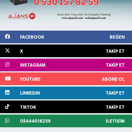
FACEBOOK
BEĞEN
X
TAKIP ET
INSTAGRAM
TAKIP ET
YOUTUBE
ABONE OL
LINKEDIN
TAKIP ET
TIKTOK
TAKIP ET
05444018259
İLETIŞIM