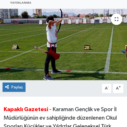
YAYINLANMA
Ekonomi
Sağlık
Teknoloji
Yaşam
Paylaş
-
+
A
A
Kapaklı Gazetesi
- Karaman Gençlik ve Spor İl
Müdürlüğünün ev sahipliğinde düzenlenen Okul
Sporları Küçükler ve Yıldızlar Geleneksel Türk