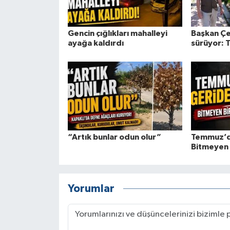
Gencin çığlıkları mahalleyi
Başkan Çet
ayağa kaldırdı
sürüyor: 
“Artık bunlar odun olur”
Temmuz’da
Bitmeyen 
Yorumlar