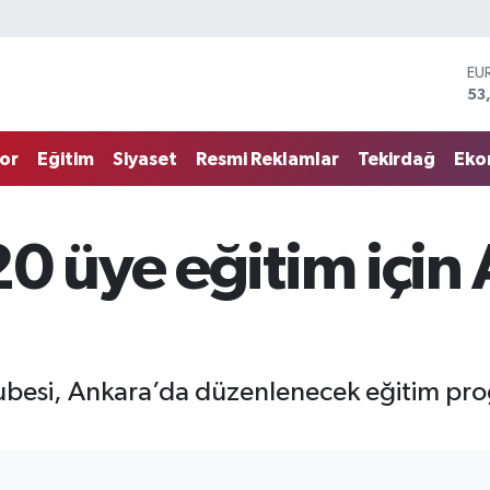
EU
53
ST
61
G.
68
or
Eğitim
Siyaset
Resmi Reklamlar
Tekirdağ
Eko
Bİ
14
BI
79
0 üye eğitim için
DO
45
ubesi, Ankara’da düzenlenecek eğitim pro