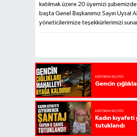
katılmak üzere 20 üyemizi şubemizden 
başta Genel Başkanımız Sayın Uysal 
yöneticilerimize teşekkürlerimizi suna
EDITÖRÜN SEÇTIĞI
Gencin çığlıkla
EDITÖRÜN SEÇTIĞI
Kadın kıyafeti
tutuklandı