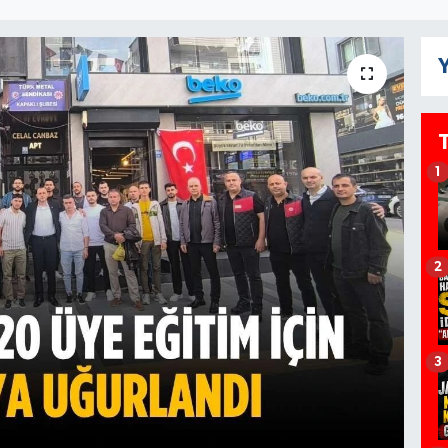
Y
1
2
3