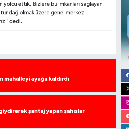
yolcu ettik. Bizlere bu imkanları sağlayan
Altundağ olmak üzere genel merkez
rız” dedi.
rı mahalleyi ayağa kaldırdı
 giydirerek şantaj yapan şahıslar