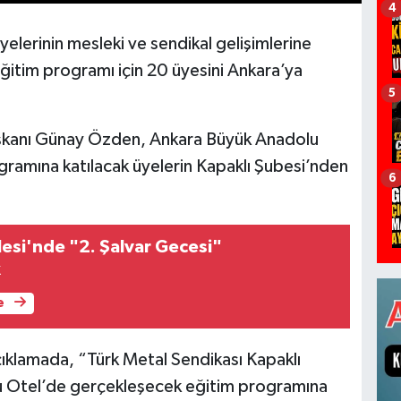
4
yelerinin mesleki ve sendikal gelişimlerine
itim programı için 20 üyesini Ankara’ya
5
aşkanı Günay Özden, Ankara Büyük Anadolu
gramına katılacak üyelerin Kapaklı Şubesi’nden
6
lesi'nde "2. Şalvar Gecesi"
k
e
klamada, “Türk Metal Sendikası Kapaklı
 Otel’de gerçekleşecek eğitim programına