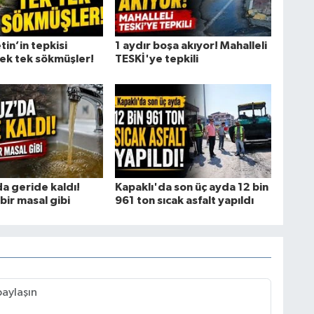
in’in tepkisi
1 aydır boşa akıyor! Mahalleli
Tek tek sökmüşler!
TESKİ'ye tepkili
 geride kaldı!
Kapaklı'da son üç ayda 12 bin
bir masal gibi
961 ton sıcak asfalt yapıldı