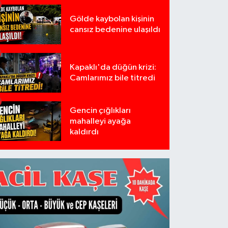
Gölde kaybolan kişinin
cansız bedenine ulaşıldı
Kapaklı'da düğün krizi:
Camlarımız bile titredi
Gencin çığlıkları
mahalleyi ayağa
kaldırdı