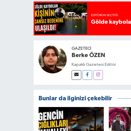
EDITÖRÜN SEÇTIĞI
Gölde kaybolan
GAZETECI
Berke ÖZEN
Kapaklı Gazetesi Editör
Bunlar da ilginizi çekebilir