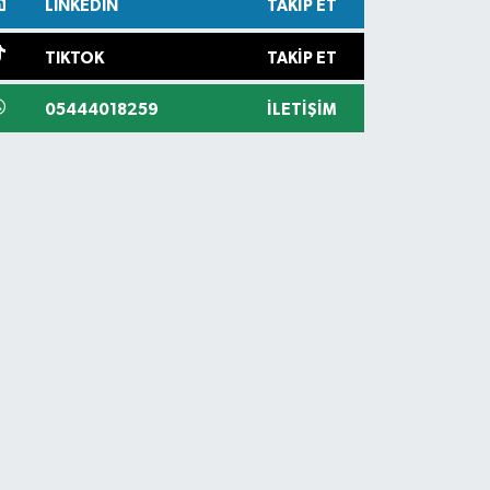
LINKEDIN
TAKIP ET
TIKTOK
TAKIP ET
05444018259
İLETIŞIM