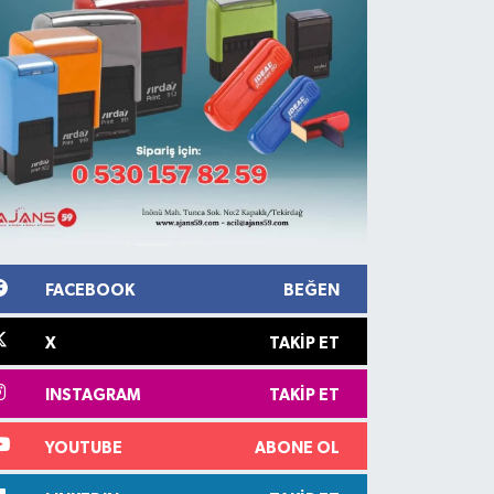
FACEBOOK
BEĞEN
X
TAKIP ET
INSTAGRAM
TAKIP ET
YOUTUBE
ABONE OL