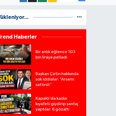
ükleniyor...
Trend Haberler
Bir anlık eğlence 103
bin liraya patladı
Başkan Çetin hakkında
şok iddialar: “Arsamı
sattırdı”
Kapaklı’da kadın
kıyafeti giydirip şantaj
yaptılar: 6 gözaltı