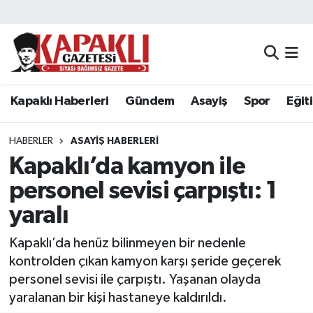
Kapaklı Haberleri
Tekirdağ Nöbetçi Eczaneler
Gündem
Tekirdağ Hava Durumu
Kapaklı Haberleri
Gündem
Asayiş
Spor
Eğit
Asayiş
Tekirdağ Namaz Vakitleri
HABERLER
ASAYIŞ HABERLERI
Spor
Tekirdağ Trafik Yoğunluk Haritası
Kapaklı’da kamyon ile
personel sevisi çarpıştı: 1
Eğitim
Süper Lig Puan Durumu ve Fikstür
yaralı
Siyaset
Tüm Manşetler
Kapaklı’da henüz bilinmeyen bir nedenle
kontrolden çıkan kamyon karşı şeride geçerek
Resmi Reklamlar
Son Dakika Haberleri
personel sevisi ile çarpıştı. Yaşanan olayda
yaralanan bir kişi hastaneye kaldırıldı.
Tekirdağ
Haber Arşivi