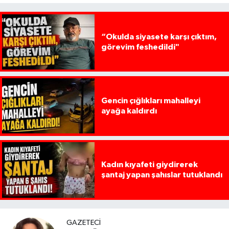
“Okulda siyasete karşı çıktım,
görevim feshedildi"
Gencin çığlıkları mahalleyi
ayağa kaldırdı
Kadın kıyafeti giydirerek
şantaj yapan şahıslar tutuklandı
GAZETECI