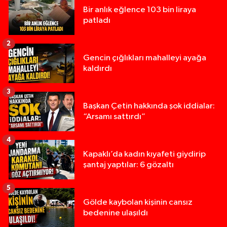
Bir anlık eğlence 103 bin liraya
patladı
2
Gencin çığlıkları mahalleyi ayağa
kaldırdı
3
Başkan Çetin hakkında şok iddialar:
“Arsamı sattırdı”
4
Kapaklı’da kadın kıyafeti giydirip
şantaj yaptılar: 6 gözaltı
5
Gölde kaybolan kişinin cansız
bedenine ulaşıldı