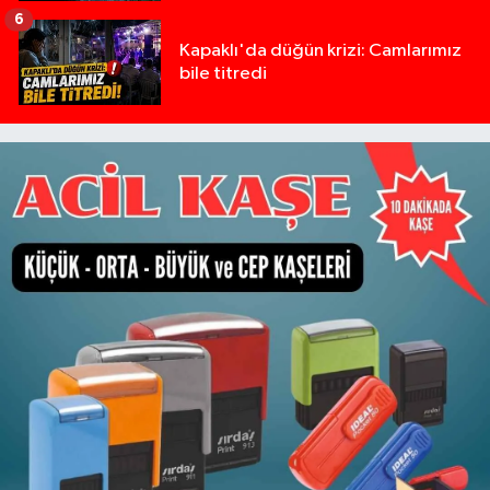
6
Kapaklı'da düğün krizi: Camlarımız
bile titredi