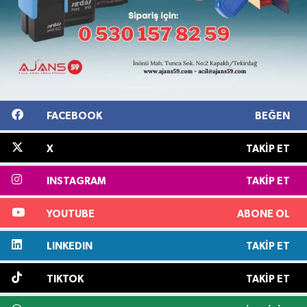
FACEBOOK
BEĞEN
X
TAKIP ET
INSTAGRAM
TAKIP ET
YOUTUBE
ABONE OL
LINKEDIN
TAKIP ET
TIKTOK
TAKIP ET