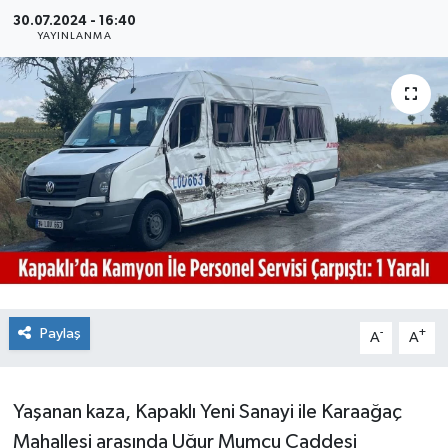
30.07.2024 - 16:40
Ekonomi
YAYINLANMA
Sağlık
Teknoloji
Yaşam
Paylaş
-
+
A
A
Yaşanan kaza, Kapaklı Yeni Sanayi ile Karaağaç
Mahallesi arasında Uğur Mumcu Caddesi