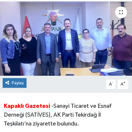
Ekonomi
Sağlık
Teknoloji
Yaşam
Paylaş
-
+
A
A
Kapaklı Gazetesi
-Sanayi Ticaret ve Esnaf
Derneği (SATİVES), AK Parti Tekirdağ İl
Teşkilatı’na ziyarette bulundu.