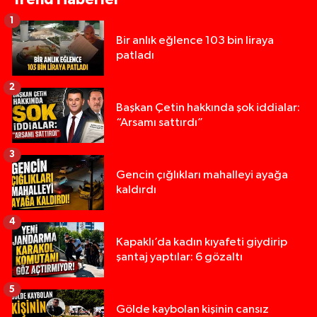
1
Bir anlık eğlence 103 bin liraya
patladı
2
Başkan Çetin hakkında şok iddialar:
“Arsamı sattırdı”
3
Gencin çığlıkları mahalleyi ayağa
kaldırdı
4
Kapaklı’da kadın kıyafeti giydirip
şantaj yaptılar: 6 gözaltı
5
Gölde kaybolan kişinin cansız