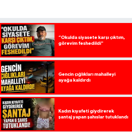
“Okulda siyasete karşı çıktım,
görevim feshedildi"
Gencin çığlıkları mahalleyi
ayağa kaldırdı
Kadın kıyafeti giydirerek
şantaj yapan şahıslar tutuklandı