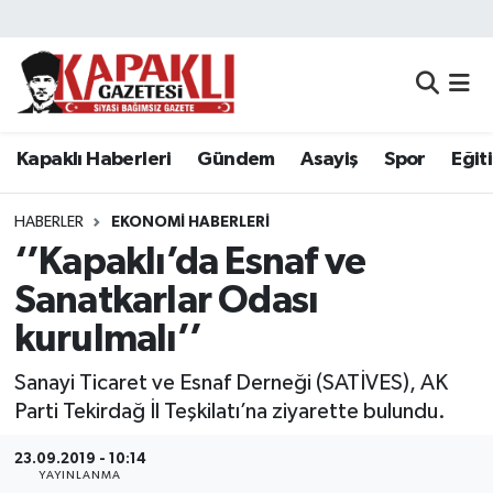
Kapaklı Haberleri
Tekirdağ Nöbetçi Eczaneler
Gündem
Tekirdağ Hava Durumu
Kapaklı Haberleri
Gündem
Asayiş
Spor
Eğit
Asayiş
Tekirdağ Namaz Vakitleri
HABERLER
EKONOMI HABERLERI
Spor
Tekirdağ Trafik Yoğunluk Haritası
‘’Kapaklı’da Esnaf ve
Sanatkarlar Odası
Eğitim
Süper Lig Puan Durumu ve Fikstür
kurulmalı’’
Siyaset
Tüm Manşetler
Sanayi Ticaret ve Esnaf Derneği (SATİVES), AK
Parti Tekirdağ İl Teşkilatı’na ziyarette bulundu.
Resmi Reklamlar
Son Dakika Haberleri
23.09.2019 - 10:14
Tekirdağ
Haber Arşivi
YAYINLANMA