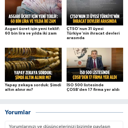
Asgari ücret için yeni teklif:
ÇTSO'nun 31 üyesi
60 bin lira ve yılda iki zam
Türkiye'nin ihracat devleri
arasında
Yapay zekaya sorduk: Şimdi
İSO 500 listesinde
altın alınır mı?
ÇOSB’den 17 firma yer aldı
Yorumlar