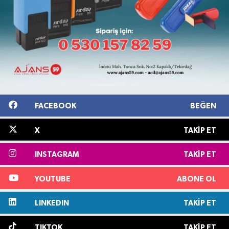
FACEBOOK
BEĞEN
X
TAKIP ET
INSTAGRAM
TAKIP ET
YOUTUBE
ABONE OL
LINKEDIN
TAKIP ET
TIKTOK
TAKIP ET