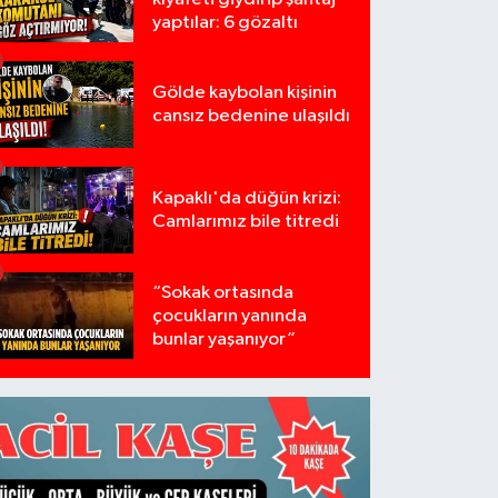
yaptılar: 6 gözaltı
Gölde kaybolan kişinin
cansız bedenine ulaşıldı
Kapaklı'da düğün krizi:
Camlarımız bile titredi
“Sokak ortasında
çocukların yanında
bunlar yaşanıyor”