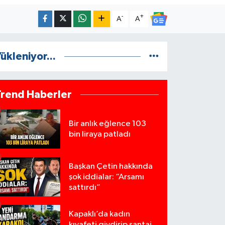
-
+
A
A
ükleniyor...
Trend Haberler
Bir anlık eğlence 103
bin liraya patladı
Başkan Çetin hakkında
şok iddialar: “Arsamı
sattırdı”
Kapaklı’da kadın
kıyafeti giydirip şantaj