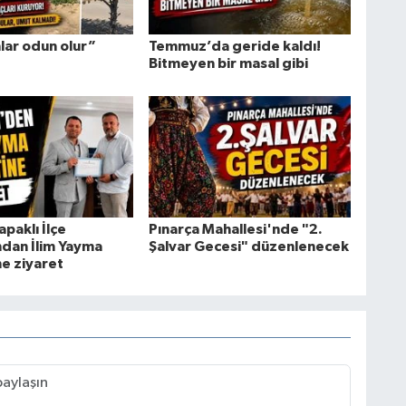
lar odun olur”
Temmuz’da geride kaldı!
Bitmeyen bir masal gibi
apaklı İlçe
Pınarça Mahallesi'nde "2.
ndan İlim Yayma
Şalvar Gecesi" düzenlenecek
e ziyaret