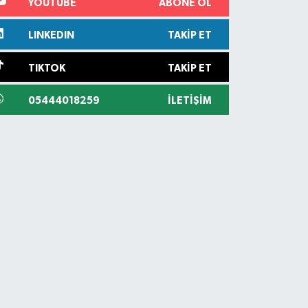
YOUTUBE
ABONE OL
LINKEDIN
TAKIP ET
TIKTOK
TAKIP ET
05444018259
İLETIŞIM