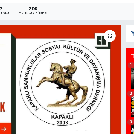
2
2 DK
LAŞIM
OKUNMA SÜRESI
Y
1
2
3