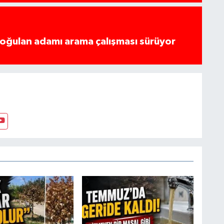
boğulan adamı arama çalışması sürüyor