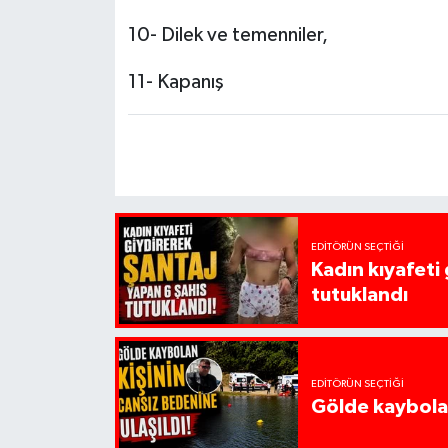
10- Dilek ve temenniler,
11- Kapanış
EDITÖRÜN SEÇTIĞI
Kadın kıyafeti
tutuklandı
EDITÖRÜN SEÇTIĞI
Gölde kaybolan