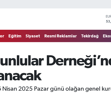
EU
53
ST
61
G.
68
or
Eğitim
Siyaset
Resmi Reklamlar
Tekirdağ
Eko
Bİ
14
BI
79
unlular Derneği’n
DO
45
anacak
 Nisan 2025 Pazar günü olağan genel kuru