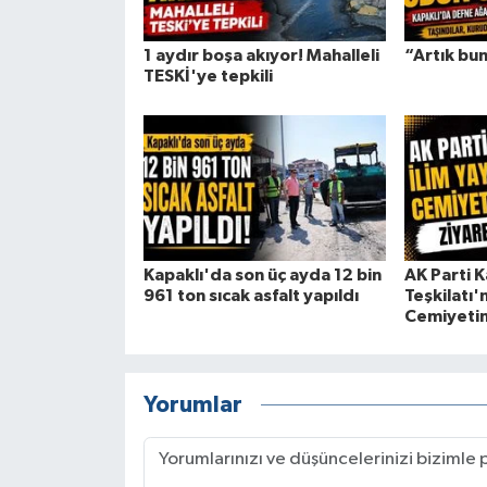
1 aydır boşa akıyor! Mahalleli
“Artık bun
TESKİ'ye tepkili
Kapaklı'da son üç ayda 12 bin
AK Parti K
961 ton sıcak asfalt yapıldı
Teşkilatı'
Cemiyetin
Yorumlar