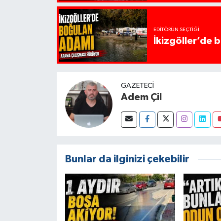
EDITÖRÜN SEÇTIĞI
İkizgöller’de 
GAZETECI
Adem Çil
Bunlar da ilginizi çekebilir