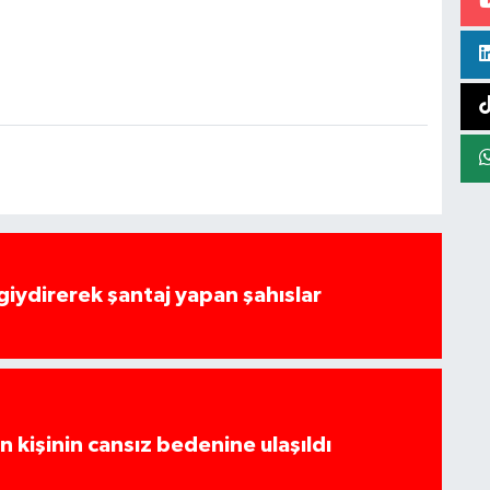
 giydirerek şantaj yapan şahıslar
 kişinin cansız bedenine ulaşıldı