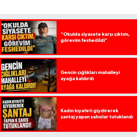
“Okulda siyasete karşı çıktım,
görevim feshedildi"
Gencin çığlıkları mahalleyi
ayağa kaldırdı
Kadın kıyafeti giydirerek
şantaj yapan şahıslar tutuklandı