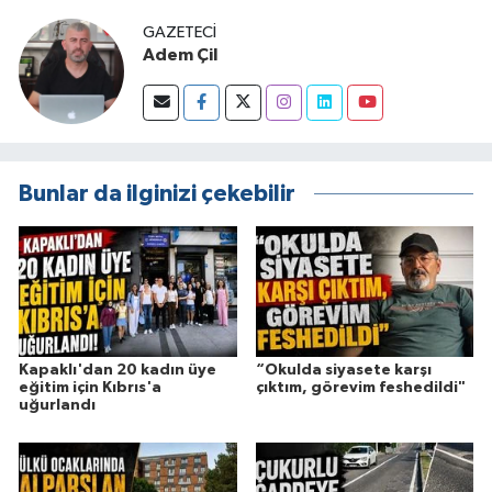
GAZETECI
Adem Çil
Bunlar da ilginizi çekebilir
Kapaklı'dan 20 kadın üye
“Okulda siyasete karşı
eğitim için Kıbrıs'a
çıktım, görevim feshedildi"
uğurlandı