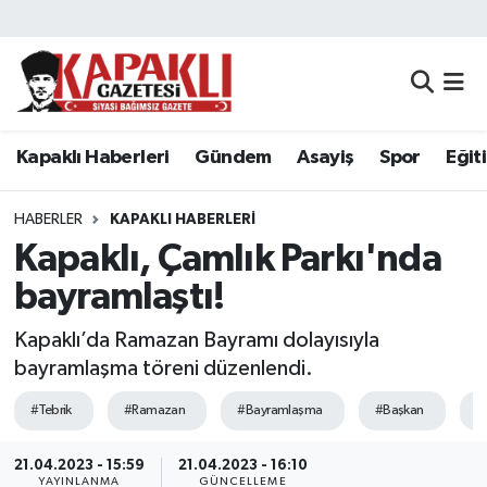
Kapaklı Haberleri
Tekirdağ Nöbetçi Eczaneler
Gündem
Tekirdağ Hava Durumu
Kapaklı Haberleri
Gündem
Asayiş
Spor
Eğit
Asayiş
Tekirdağ Namaz Vakitleri
HABERLER
KAPAKLI HABERLERI
Spor
Tekirdağ Trafik Yoğunluk Haritası
Kapaklı, Çamlık Parkı'nda
bayramlaştı!
Eğitim
Süper Lig Puan Durumu ve Fikstür
Kapaklı’da Ramazan Bayramı dolayısıyla
Siyaset
Tüm Manşetler
bayramlaşma töreni düzenlendi.
#Tebrik
#Ramazan
#Bayramlaşma
#Başkan
#
Resmi Reklamlar
Son Dakika Haberleri
21.04.2023 - 15:59
21.04.2023 - 16:10
Tekirdağ
Haber Arşivi
YAYINLANMA
GÜNCELLEME