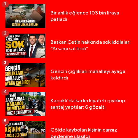
1
Bir anlık eğlence 103 bin liraya
patladı
2
Başkan Çetin hakkında şok iddialar:
“Arsamı sattırdı”
3
Gencin çığlıkları mahalleyi ayağa
kaldırdı
4
Kapaklı’da kadın kıyafeti giydirip
şantaj yaptılar: 6 gözaltı
5
Gölde kaybolan kişinin cansız
bedenine ulaşıldı