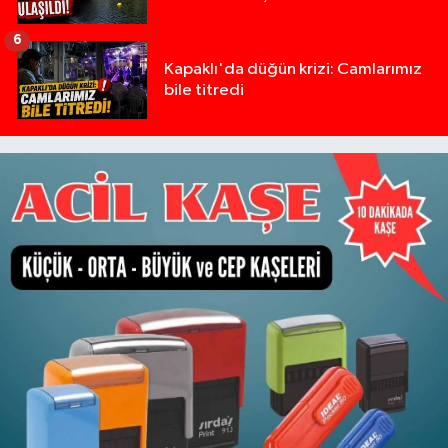
6
Kapaklı'da düğün krizi: Camlarımız
bile titredi