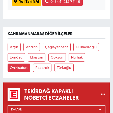
Yol Tarifi Al
0 (344) 215 77 46
KAHRAMANMARAŞ DIĞER İLÇELER
Afşin
Andırın
Çağlayancerit
Dulkadiroğlu
Ekinözü
Elbistan
Göksun
Nurhak
Onikişubat
Pazarcık
Türkoğlu
TEKIRDAĞ KAPAKLI
NÖBETÇI ECZANELER