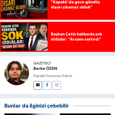
"Kapaklı'da gece gündüz
dışarı çıkamaz olduk"
Başkan Çetin hakkında şok
iddialar: “Arsamı sattırdı”
GAZETECI
Berke ÖZEN
Kapaklı Gazetesi Editör
Bunlar da ilginizi çekebilir