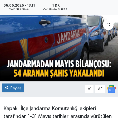
06.06.2026 - 13:11
1 DK
Ekonomi
YAYINLANMA
OKUNMA SÜRESI
Sağlık
Teknoloji
Yaşam
Paylaş
-
+
A
A
Kapaklı İlçe Jandarma Komutanlığı ekipleri
tarafından 1-31 Mayıs tarihleri arasında yürütülen