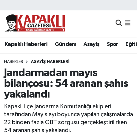
Kapaklı Haberleri
Tekirdağ Nöbetçi Eczaneler
Gündem
Tekirdağ Hava Durumu
Kapaklı Haberleri
Gündem
Asayiş
Spor
Eğit
Asayiş
Tekirdağ Namaz Vakitleri
HABERLER
ASAYIŞ HABERLERI
Spor
Tekirdağ Trafik Yoğunluk Haritası
Jandarmadan mayıs
bilançosu: 54 aranan şahıs
Eğitim
Süper Lig Puan Durumu ve Fikstür
yakalandı
Siyaset
Tüm Manşetler
Kapaklı İlçe Jandarma Komutanlığı ekipleri
tarafından Mayıs ayı boyunca yapılan çalışmalarda
Resmi Reklamlar
Son Dakika Haberleri
22 binden fazla GBT sorgusu gerçekleştirilirken
54 aranan şahıs yakalandı.
Tekirdağ
Haber Arşivi