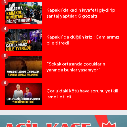
3
Kapaklı’da kadın kıyafeti giydirip
şantaj yaptılar: 6 gözaltı
4
Kapaklı'da düğün krizi: Camlarımız
bile titredi
5
“Sokak ortasında çocukların
yanında bunlar yaşanıyor”
6
Çorlu’daki kötü hava sorunu yetkili
isme iletildi