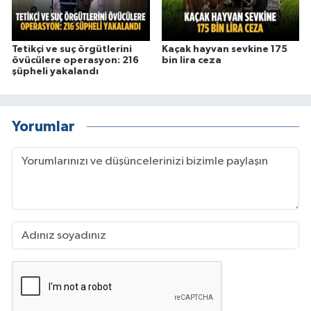
Tetikçi ve suç örgütlerini
Kaçak hayvan sevkine 175
övücülere operasyon: 216
bin lira ceza
şüpheli yakalandı
Yorumlar