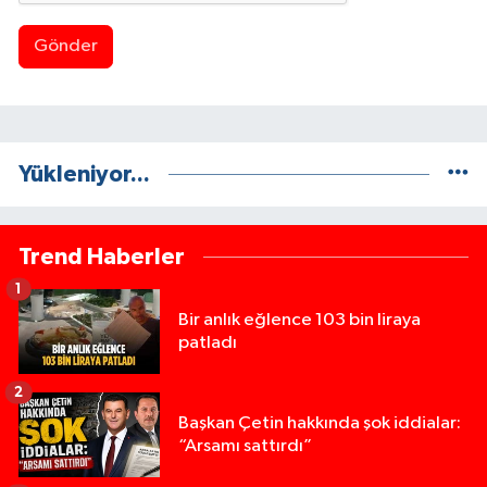
Gönder
Yükleniyor...
Trend Haberler
1
Bir anlık eğlence 103 bin liraya
patladı
2
Başkan Çetin hakkında şok iddialar:
“Arsamı sattırdı”