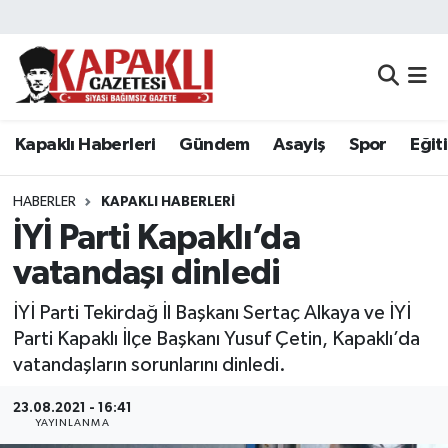
Kapaklı Haberleri
Tekirdağ Nöbetçi Eczaneler
Gündem
Tekirdağ Hava Durumu
Kapaklı Haberleri
Gündem
Asayiş
Spor
Eğit
Asayiş
Tekirdağ Namaz Vakitleri
HABERLER
KAPAKLI HABERLERI
Spor
Tekirdağ Trafik Yoğunluk Haritası
İYİ Parti Kapaklı’da
vatandaşı dinledi
Eğitim
Süper Lig Puan Durumu ve Fikstür
İYİ Parti Tekirdağ İl Başkanı Sertaç Alkaya ve İYİ
Siyaset
Tüm Manşetler
Parti Kapaklı İlçe Başkanı Yusuf Çetin, Kapaklı’da
vatandaşların sorunlarını dinledi.
Resmi Reklamlar
Son Dakika Haberleri
23.08.2021 - 16:41
YAYINLANMA
Tekirdağ
Haber Arşivi