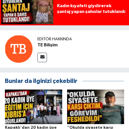
Kadın kıyafeti giydirerek
şantaj yapan şahıslar tutuklandı
EDITÖR HAKKINDA
TE Bilişim
Bunlar da ilginizi çekebilir
Kapaklı'dan 20 kadın üye
“Okulda siyasete karşı