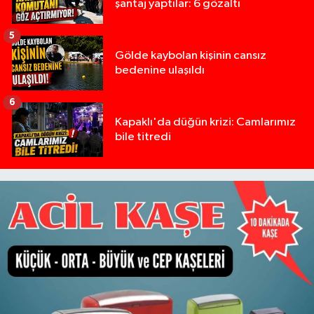
şantaj yaptılar: 6 gözaltı
5
Gölde kaybolan kişinin cansız
bedenine ulaşıldı
6
Kapaklı'da düğün krizi: Camlarımız
bile titredi