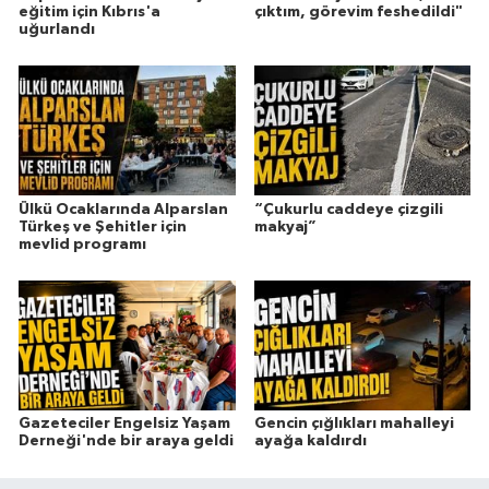
eğitim için Kıbrıs'a
çıktım, görevim feshedildi"
uğurlandı
Ülkü Ocaklarında Alparslan
“Çukurlu caddeye çizgili
Türkeş ve Şehitler için
makyaj”
mevlid programı
Gazeteciler Engelsiz Yaşam
Gencin çığlıkları mahalleyi
Derneği'nde bir araya geldi
ayağa kaldırdı