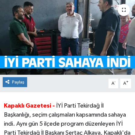
Ekonomi
Sağlık
Teknoloji
Yaşam
Paylaş
-
+
A
A
Kapaklı Gazetesi -
İYİ Parti Tekirdağ İl
Başkanlığı, seçim çalışmaları kapsamında sahaya
indi. Aynı gün 5 ilçede program düzenleyen İYİ
Parti Tekirdağ İl Başkanı Sertaç Alkaya, Kapaklı'da