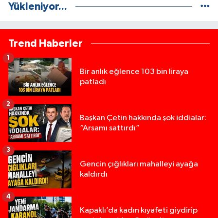
Yükleniyor...
Trend Haberler
1
Bir anlık eğlence 103 bin liraya
patladı
2
Başkan Çetin hakkında şok iddialar:
“Arsamı sattırdı”
3
Gencin çığlıkları mahalleyi ayağa
kaldırdı
4
Kapaklı’da kadın kıyafeti giydirip