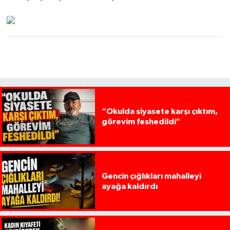
“Okulda siyasete karşı çıktım,
görevim feshedildi"
Gencin çığlıkları mahalleyi
ayağa kaldırdı