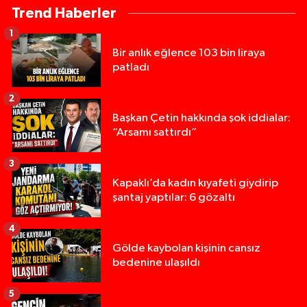
Trend Haberler
1
Bir anlık eğlence 103 bin liraya
patladı
2
Başkan Çetin hakkında şok iddialar:
“Arsamı sattırdı”
3
Kapaklı’da kadın kıyafeti giydirip
şantaj yaptılar: 6 gözaltı
4
Gölde kaybolan kişinin cansız
bedenine ulaşıldı
5