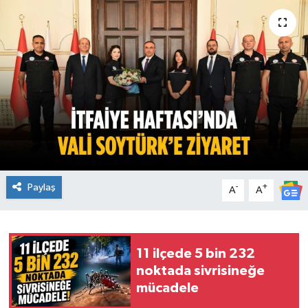
Ekonomi
Sağlık
Teknoloji
Yaşam
Paylaş
-
+
A
A
11 ilçede 5 bin 232
noktada sivrisineğe
mücadele