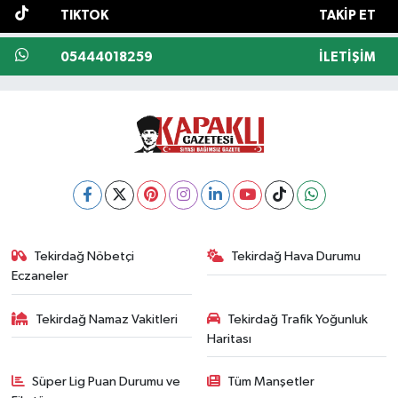
TIKTOK
TAKIP ET
05444018259
İLETIŞIM
Tekirdağ Nöbetçi
Tekirdağ Hava Durumu
Eczaneler
Tekirdağ Namaz Vakitleri
Tekirdağ Trafik Yoğunluk
Haritası
Süper Lig Puan Durumu ve
Tüm Manşetler