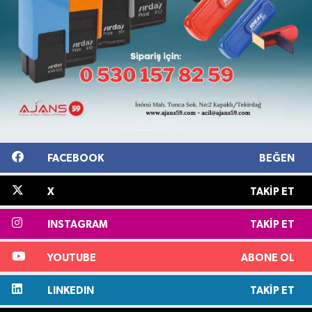
FACEBOOK
BEĞEN
X
TAKIP ET
INSTAGRAM
TAKIP ET
YOUTUBE
ABONE OL
LINKEDIN
TAKIP ET