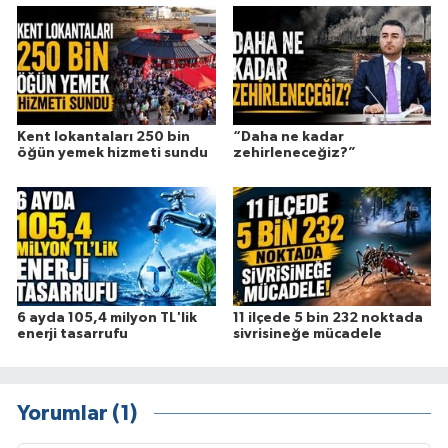
Kent lokantaları 250 bin
“Daha ne kadar
öğün yemek hizmeti sundu
zehirleneceğiz?”
6 ayda 105,4 milyon TL'lik
11 ilçede 5 bin 232 noktada
enerji tasarrufu
sivrisineğe mücadele
Yorumlar (1)