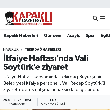
Kapaklı Haberleri
Tekirdağ Nöbetçi Eczaneler
Gündem
Tekirdağ Hava Durumu
Kapaklı Haberleri
Gündem
Asayiş
Spor
Eğit
Asayiş
Tekirdağ Namaz Vakitleri
HABERLER
TEKIRDAĞ HABERLERI
Spor
Tekirdağ Trafik Yoğunluk Haritası
İtfaiye Haftası’nda Vali
Soytürk’e ziyaret
Eğitim
Süper Lig Puan Durumu ve Fikstür
İtfaiye Haftası kapsamında Tekirdağ Büyükşehir
Siyaset
Tüm Manşetler
Belediyesi itfaiye personeli, Vali Recep Soytürk’ü
ziyaret ederek çalışmalar hakkında bilgi sundu.
Resmi Reklamlar
Son Dakika Haberleri
25.09.2025 - 16:49
1 DK
YAYINLANMA
OKUNMA SÜRESI
Tekirdağ
Haber Arşivi