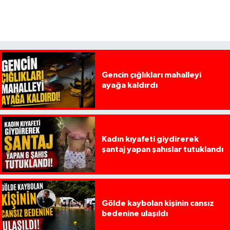
Gencin çığlıkları mahalleyi
ayağa kaldırdı
Kadın kıyafeti giydirerek
şantaj yapan şahıslar tutuklandı
Gölde kaybolan kişinin cansız
bedenine ulaşıldı