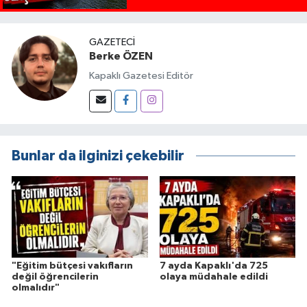
GAZETECI
Berke ÖZEN
Kapaklı Gazetesi Editör
Bunlar da ilginizi çekebilir
"Eğitim bütçesi vakıfların
7 ayda Kapaklı'da 725
değil öğrencilerin
olaya müdahale edildi
olmalıdır"