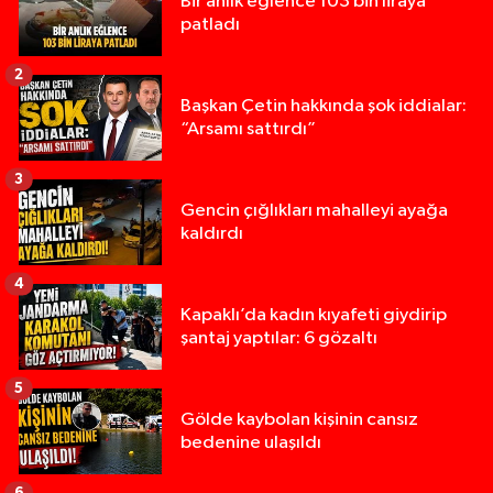
Bir anlık eğlence 103 bin liraya
patladı
2
Başkan Çetin hakkında şok iddialar:
“Arsamı sattırdı”
3
Gencin çığlıkları mahalleyi ayağa
kaldırdı
4
Kapaklı’da kadın kıyafeti giydirip
şantaj yaptılar: 6 gözaltı
5
Gölde kaybolan kişinin cansız
bedenine ulaşıldı
6