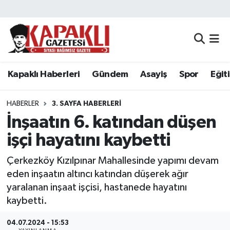
Kapaklı Haberleri
Tekirdağ Nöbetçi Eczaneler
Gündem
Tekirdağ Hava Durumu
Kapaklı Haberleri
Gündem
Asayiş
Spor
Eğit
Asayiş
Tekirdağ Namaz Vakitleri
HABERLER
3. SAYFA HABERLERI
Spor
Tekirdağ Trafik Yoğunluk Haritası
İnşaatın 6. katından düşen
işçi hayatını kaybetti
Eğitim
Süper Lig Puan Durumu ve Fikstür
Çerkezköy Kızılpınar Mahallesinde yapımı devam
Siyaset
Tüm Manşetler
eden inşaatın altıncı katından düşerek ağır
yaralanan inşaat işçisi, hastanede hayatını
Resmi Reklamlar
Son Dakika Haberleri
kaybetti.
Tekirdağ
Haber Arşivi
04.07.2024 - 15:53