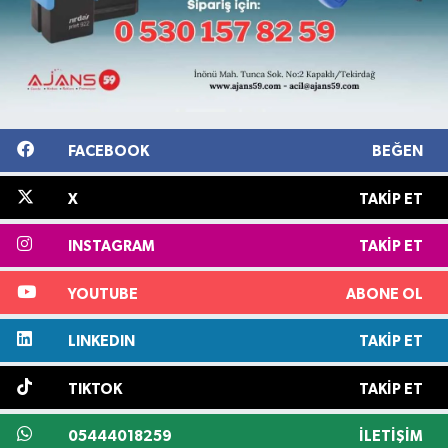
FACEBOOK
BEĞEN
X
TAKIP ET
INSTAGRAM
TAKIP ET
YOUTUBE
ABONE OL
LINKEDIN
TAKIP ET
TIKTOK
TAKIP ET
05444018259
İLETIŞIM