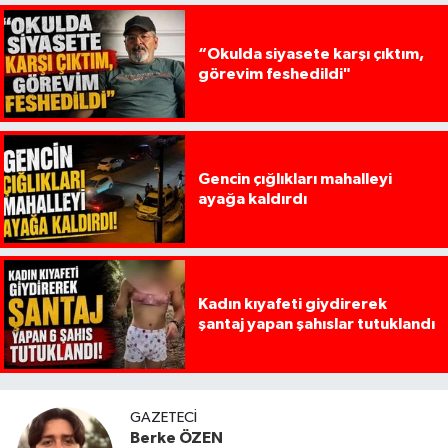
“Okulda siyasete karşı çıktım,
görevim feshedildi"
Gencin çığlıkları mahalleyi
ayağa kaldırdı
Kadın kıyafeti giydirerek
şantaj yapan şahıslar tutuklandı
GAZETECI
Berke ÖZEN