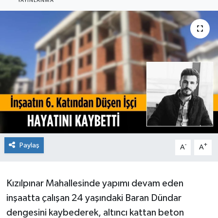
YAYINLANMA
Ekonomi
Sağlık
Teknoloji
Yaşam
Paylaş
-
+
A
A
Kızılpınar Mahallesinde yapımı devam eden
inşaatta çalışan 24 yaşındaki Baran Dündar
dengesini kaybederek, altıncı kattan beton