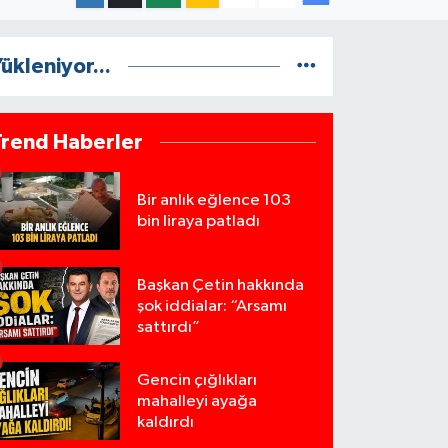
ükleniyor...
Trend Haberler
Bir anlık eğlence 103
bin liraya patladı
Başkan Çetin hakkında
şok iddialar: “Arsamı
sattırdı”
Gencin çığlıkları
mahalleyi ayağa
kaldırdı