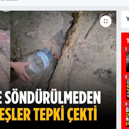
Y
1
2
3