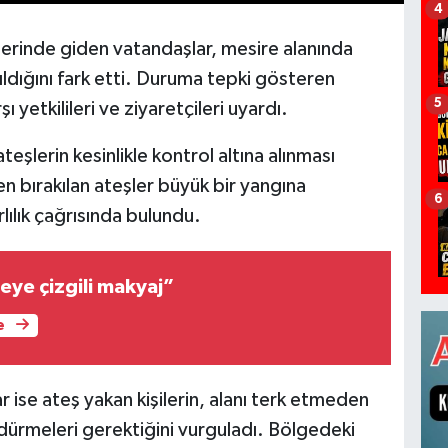
4
lerinde giden vatandaşlar, mesire alanında
ldığını fark etti. Duruma tepki gösteren
5
ı yetkilileri ve ziyaretçileri uyardı.
eşlerin kesinlikle kontrol altına alınması
n bırakılan ateşler büyük bir yangına
6
lılık çağrısında bulundu.
eye çizgili makyaj”
e
r ise ateş yakan kişilerin, alanı terk etmeden
ürmeleri gerektiğini vurguladı. Bölgedeki