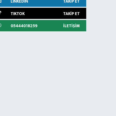
LINKEDIN
TAKIP ET
TIKTOK
TAKIP ET
05444018259
İLETIŞIM