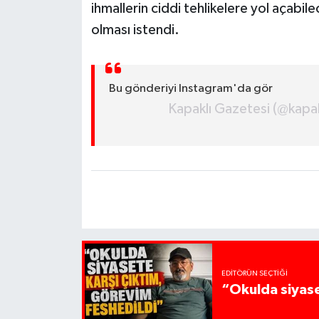
ihmallerin ciddi tehlikelere yol açabile
olması istendi.
Bu gönderiyi Instagram'da gör
Kapaklı Gazetesi (@kapakl
EDITÖRÜN SEÇTIĞI
“Okulda siyase