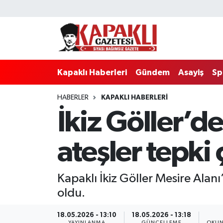
Kapaklı Haberleri
Tekirdağ Nöbetçi Eczaneler
Gündem
Tekirdağ Hava Durumu
Kapaklı Haberleri
Gündem
Asayiş
Sp
Asayiş
Tekirdağ Namaz Vakitleri
HABERLER
KAPAKLI HABERLERI
İkiz Göller’d
Spor
Tekirdağ Trafik Yoğunluk Haritası
Eğitim
Süper Lig Puan Durumu ve Fikstür
ateşler tepki 
Siyaset
Tüm Manşetler
Kapaklı İkiz Göller Mesire Ala
Resmi Reklamlar
Son Dakika Haberleri
oldu.
Tekirdağ
Haber Arşivi
18.05.2026 - 13:10
18.05.2026 - 13:18
YAYINLANMA
GÜNCELLEME
OKUN