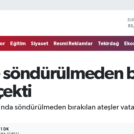
EU
53
ST
61
G.
68
or
Eğitim
Siyaset
Resmi Reklamlar
Tekirdağ
Eko
Bİ
14
BI
79
e söndürülmeden b
DO
45
çekti
nı’nda söndürülmeden bırakılan ateşler vat
1 DK
MA SÜRESI