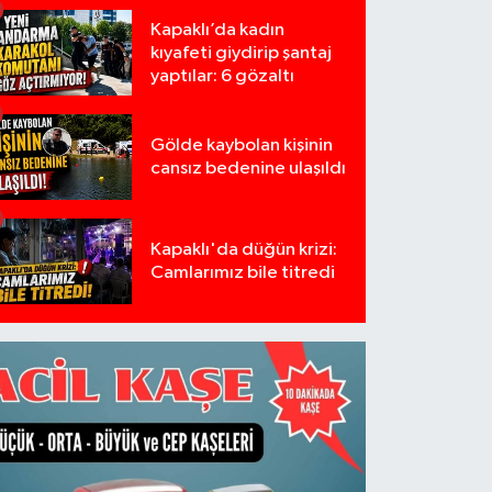
Kapaklı’da kadın
kıyafeti giydirip şantaj
yaptılar: 6 gözaltı
Gölde kaybolan kişinin
cansız bedenine ulaşıldı
Kapaklı'da düğün krizi:
Camlarımız bile titredi