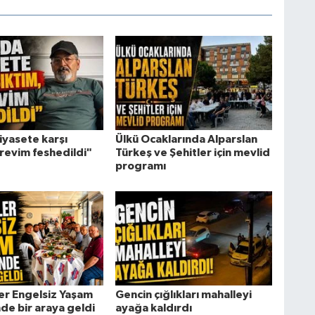
iyasete karşı
Ülkü Ocaklarında Alparslan
örevim feshedildi"
Türkeş ve Şehitler için mevlid
programı
er Engelsiz Yaşam
Gencin çığlıkları mahalleyi
de bir araya geldi
ayağa kaldırdı