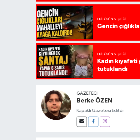
EDITÖRÜN SEÇTIĞI
Gencin çığlıkla
EDITÖRÜN SEÇTIĞI
Kadın kıyafeti
tutuklandı
GAZETECI
Berke ÖZEN
Kapaklı Gazetesi Editör