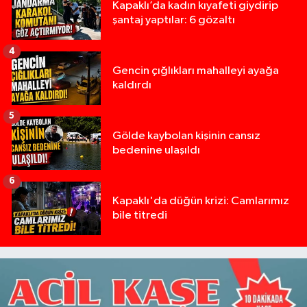
Kapaklı’da kadın kıyafeti giydirip
şantaj yaptılar: 6 gözaltı
4
Gencin çığlıkları mahalleyi ayağa
kaldırdı
5
Gölde kaybolan kişinin cansız
bedenine ulaşıldı
6
Kapaklı'da düğün krizi: Camlarımız
bile titredi