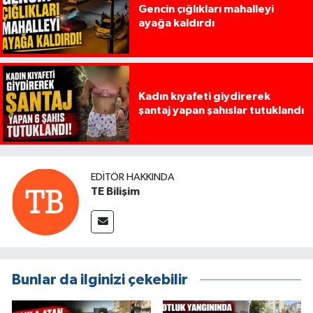
Gencin çığlıkları mahalleyi
ayağa kaldırdı
Kadın kıyafeti giydirerek
şantaj yapan şahıslar tutuklandı
EDITÖR HAKKINDA
TE Bilişim
Bunlar da ilginizi çekebilir