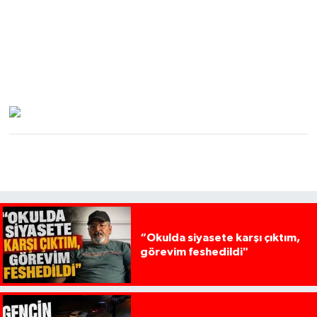
“Okulda siyasete karşı çıktım,
görevim feshedildi"