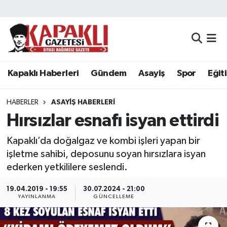
Kapaklı Haberleri
Tekirdağ Nöbetçi Eczaneler
Gündem
Tekirdağ Hava Durumu
Kapaklı Haberleri
Gündem
Asayiş
Spor
Eğit
Asayiş
Tekirdağ Namaz Vakitleri
HABERLER
ASAYIŞ HABERLERI
Spor
Tekirdağ Trafik Yoğunluk Haritası
Hırsızlar esnafı isyan ettirdi
Kapaklı’da doğalgaz ve kombi işleri yapan bir
Eğitim
Süper Lig Puan Durumu ve Fikstür
işletme sahibi, deposunu soyan hırsızlara isyan
ederken yetkililere seslendi.
Siyaset
Tüm Manşetler
19.04.2019 - 19:55
30.07.2024 - 21:00
Resmi Reklamlar
Son Dakika Haberleri
YAYINLANMA
GÜNCELLEME
Tekirdağ
Haber Arşivi