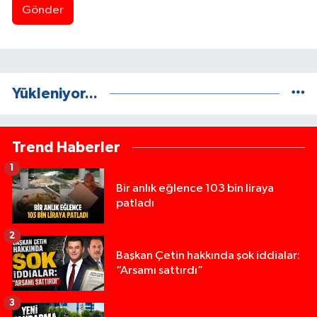
Gönder
Yükleniyor...
Trend Haberler
1
Bir anlık eğlence 103 bin liraya
patladı
2
Başkan Çetin hakkında şok iddialar:
“Arsamı sattırdı”
3