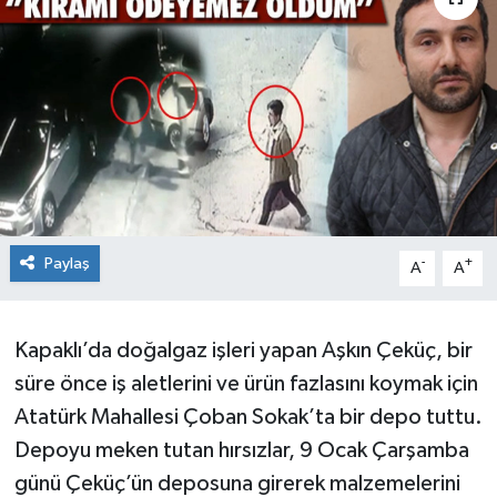
Ekonomi
Sağlık
Teknoloji
Yaşam
Paylaş
-
+
A
A
Kapaklı’da doğalgaz işleri yapan Aşkın Çeküç, bir
süre önce iş aletlerini ve ürün fazlasını koymak için
Atatürk Mahallesi Çoban Sokak’ta bir depo tuttu.
Depoyu meken tutan hırsızlar, 9 Ocak Çarşamba
günü Çeküç’ün deposuna girerek malzemelerini