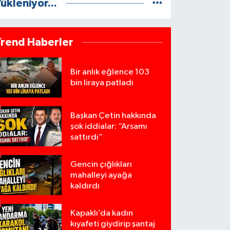
ükleniyor...
Trend Haberler
Bir anlık eğlence 103
bin liraya patladı
Başkan Çetin hakkında
şok iddialar: “Arsamı
sattırdı”
Gencin çığlıkları
mahalleyi ayağa
kaldırdı
Kapaklı’da kadın
kıyafeti giydirip şantaj