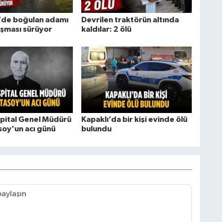
r’de boğulan adamı
Devrilen traktörün altında
ışması sürüyor
kaldılar: 2 ölü
pital Genel Müdürü
Kapaklı’da bir kişi evinde ölü
soy'un acı günü
bulundu