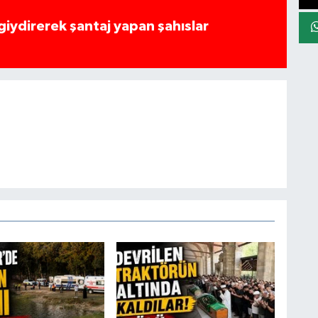
 giydirerek şantaj yapan şahıslar