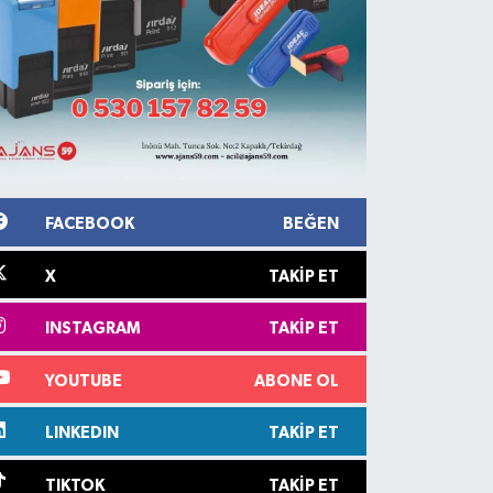
FACEBOOK
BEĞEN
X
TAKIP ET
INSTAGRAM
TAKIP ET
YOUTUBE
ABONE OL
LINKEDIN
TAKIP ET
TIKTOK
TAKIP ET