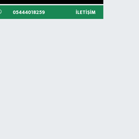
05444018259
İLETIŞIM