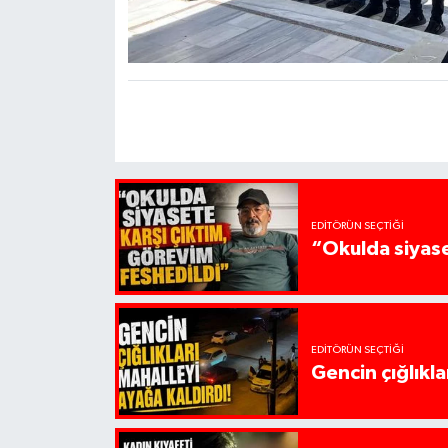
EDITÖRÜN SEÇTIĞI
“Okulda siyase
EDITÖRÜN SEÇTIĞI
Gencin çığlıkla