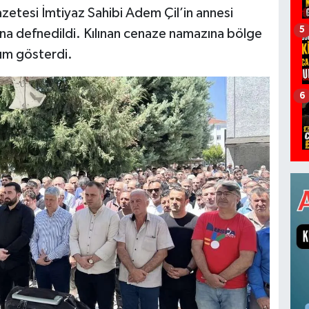
etesi İmtiyaz Sahibi Adem Çil’in annesi
5
ına defnedildi. Kılınan cenaze namazına bölge
lım gösterdi.
6