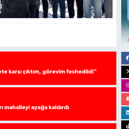
te karşı çıktım, görevim feshedildi"
rı mahalleyi ayağa kaldırdı