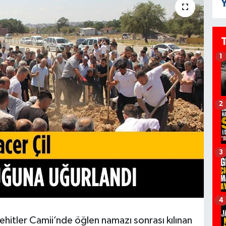
Y
1
2
3
4
tler Camii’nde öğlen namazı sonrası kılınan