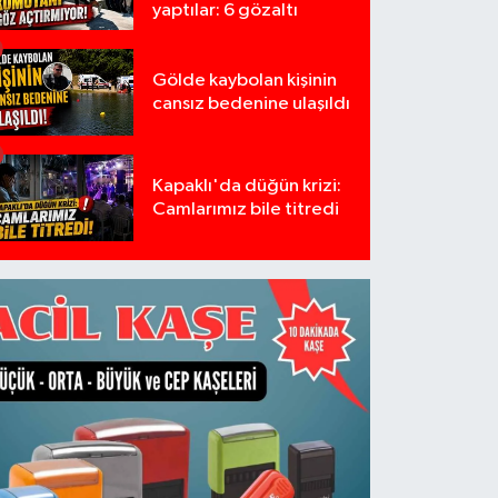
yaptılar: 6 gözaltı
Gölde kaybolan kişinin
cansız bedenine ulaşıldı
Kapaklı'da düğün krizi:
Camlarımız bile titredi