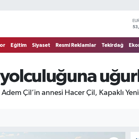
ST
61
G.
68
or
Eğitim
Siyaset
Resmi Reklamlar
Tekirdağ
Eko
Bİ
14
BI
79
n yolculuğuna uğur
DO
45
EU
53
 Adem Çil’in annesi Hacer Çil, Kapaklı Ye