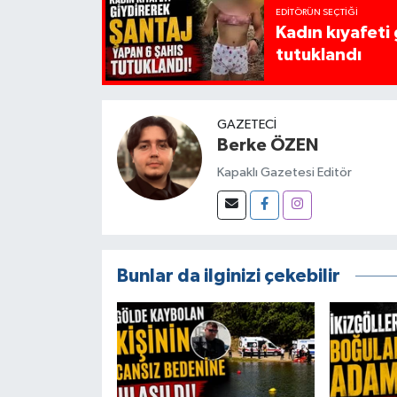
EDITÖRÜN SEÇTIĞI
Kadın kıyafeti
tutuklandı
GAZETECI
Berke ÖZEN
Kapaklı Gazetesi Editör
Bunlar da ilginizi çekebilir