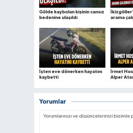
Gölde kaybolan kişinin cansız
İkizgölle
bedenine ulaşıldı
arama çal
İşten eve dönerken hayatını
İrmet Hos
kaybetti
Alper Ata
Yorumlar