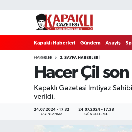
Kapaklı Haberleri
Tekirdağ Nöbetçi Eczaneler
Gündem
Tekirdağ Hava Durumu
Kapaklı Haberleri
Gündem
Asayiş
Sp
Asayiş
Tekirdağ Namaz Vakitleri
HABERLER
3. SAYFA HABERLERI
Hacer Çil so
Spor
Tekirdağ Trafik Yoğunluk Haritası
Eğitim
Süper Lig Puan Durumu ve Fikstür
Kapaklı Gazetesi İmtiyaz Sahibi
verildi.
Siyaset
Tüm Manşetler
24.07.2024 - 17:32
24.07.2024 - 17:38
Resmi Reklamlar
Son Dakika Haberleri
YAYINLANMA
GÜNCELLEME
Tekirdağ
Haber Arşivi