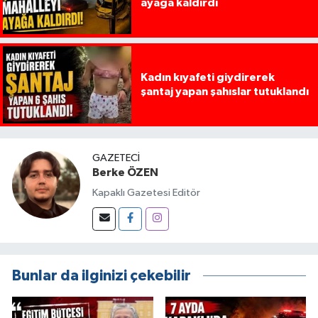
ayağa kaldırdı
Kadın kıyafeti giydirerek
şantaj yapan şahıslar tutuklandı
GAZETECI
Berke ÖZEN
Kapaklı Gazetesi Editör
Bunlar da ilginizi çekebilir