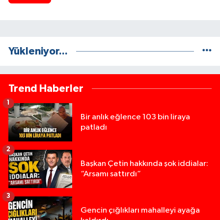
Yükleniyor...
Trend Haberler
1
Bir anlık eğlence 103 bin liraya
patladı
2
Başkan Çetin hakkında şok iddialar:
“Arsamı sattırdı”
3
Gencin çığlıkları mahalleyi ayağa