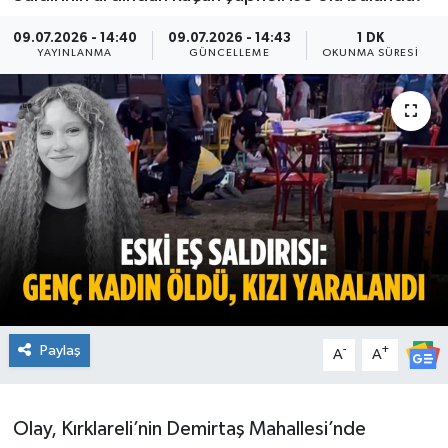
Ekonomi
09.07.2026 - 14:40
09.07.2026 - 14:43
1 DK
YAYINLANMA
GÜNCELLEME
OKUNMA SÜRESI
Sağlık
Teknoloji
Yaşam
Paylaş
-
+
A
A
Olay, Kırklareli’nin Demirtaş Mahallesi’nde