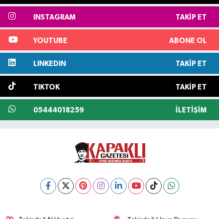
INSTAGRAM
TAKIP ET
YOUTUBE
ABONE OL
LINKEDIN
TAKIP ET
TIKTOK
TAKIP ET
05444018259
İLETIŞIM