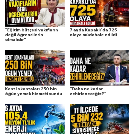
"Eğitim bütçesi vakıfların
7 ayda Kapaklı'da 725
değil öğrencilerin
olaya müdahale edildi
olmalıdır"
Kent lokantaları 250 bin
“Daha ne kadar
öğün yemek hizmeti sundu
zehirleneceğiz?”