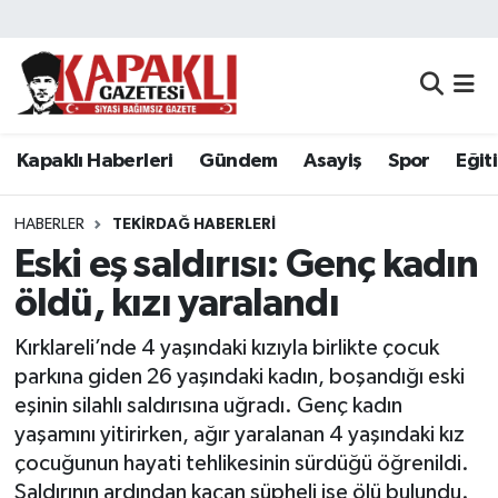
Kapaklı Haberleri
Tekirdağ Nöbetçi Eczaneler
Gündem
Tekirdağ Hava Durumu
Kapaklı Haberleri
Gündem
Asayiş
Spor
Eğit
Asayiş
Tekirdağ Namaz Vakitleri
HABERLER
TEKIRDAĞ HABERLERI
Spor
Tekirdağ Trafik Yoğunluk Haritası
Eski eş saldırısı: Genç kadın
öldü, kızı yaralandı
Eğitim
Süper Lig Puan Durumu ve Fikstür
Kırklareli’nde 4 yaşındaki kızıyla birlikte çocuk
Siyaset
Tüm Manşetler
parkına giden 26 yaşındaki kadın, boşandığı eski
eşinin silahlı saldırısına uğradı. Genç kadın
Resmi Reklamlar
Son Dakika Haberleri
yaşamını yitirirken, ağır yaralanan 4 yaşındaki kız
çocuğunun hayati tehlikesinin sürdüğü öğrenildi.
Tekirdağ
Haber Arşivi
Saldırının ardından kaçan şüpheli ise ölü bulundu.