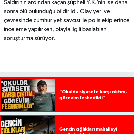
Saldırının ardından kaçan şüpheli Y.K.’nin ise daha
sonra ölü bulunduğu bildirildi. Olay yeri ve
çevresinde cumhuriyet savcısı ile polis ekiplerince
inceleme yapılırken, olayla ilgili başlatılan
soruşturma sürüyor.
“Okulda siyasete karşı çıktım,
görevim feshedildi"
Gencin çığlıkları mahalleyi