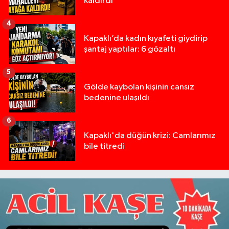
kaldırdı
4
Kapaklı’da kadın kıyafeti giydirip
şantaj yaptılar: 6 gözaltı
5
Gölde kaybolan kişinin cansız
bedenine ulaşıldı
6
Kapaklı'da düğün krizi: Camlarımız
bile titredi