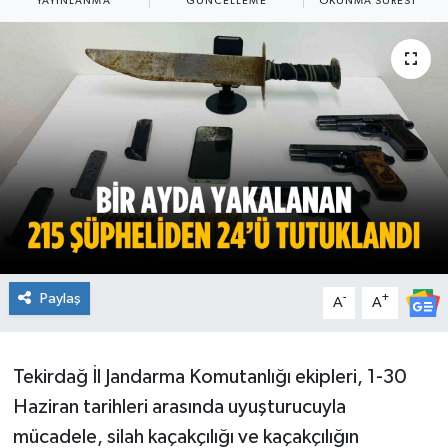
YAYINLANMA
GÜNCELLEME
OKUNMA SÜRESI
Ekonomi
Sağlık
Teknoloji
Yaşam
Paylaş
-
+
A
A
Tekirdağ İl Jandarma Komutanlığı ekipleri, 1-30
Haziran tarihleri arasında uyuşturucuyla
mücadele, silah kaçakçılığı ve kaçakçılığın