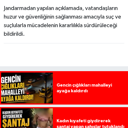
Jandarmadan yapılan açıklamada, vatandaşların
huzur ve güvenliğinin sağlanması amacıyla suç ve
suçlularla mücadelenin kararlılıkla sürdürüleceği
bildirildi.
Gencin çığlıkları mahalleyi
ayağa kaldırdı
Kadın kıyafeti giydirerek
şantaj yapan şahıslar tutuklandı