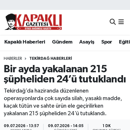
Kapaklı Haberleri
Tekirdağ Nöbetçi Eczaneler
Gündem
Tekirdağ Hava Durumu
Kapaklı Haberleri
Gündem
Asayiş
Spor
Eğit
Asayiş
Tekirdağ Namaz Vakitleri
HABERLER
TEKIRDAĞ HABERLERI
Spor
Tekirdağ Trafik Yoğunluk Haritası
Bir ayda yakalanan 215
şüpheliden 24’ü tutuklandı
Eğitim
Süper Lig Puan Durumu ve Fikstür
Tekirdağ’da haziranda düzenlenen
Siyaset
Tüm Manşetler
operasyonlarda çok sayıda silah, yasaklı madde,
kaçak tütün ve sahte ürün ele geçirilirken
Resmi Reklamlar
Son Dakika Haberleri
yakalanan 215 şüpheliden 24’ü tutuklandı.
Tekirdağ
Haber Arşivi
09.07.2026 - 13:57
09.07.2026 - 14:05
1 DK