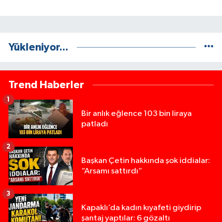
Yükleniyor...
Trend Haberler
1
Bir anlık eğlence 103 bin liraya
patladı
2
Başkan Çetin hakkında şok iddialar:
“Arsamı sattırdı”
3
Kapaklı’da kadın kıyafeti giydirip
şantaj yaptılar: 6 gözaltı