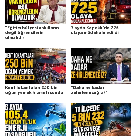
"Eğitim bütçesi vakıfların
7 ayda Kapaklı'da 725
değil öğrencilerin
olaya müdahale edildi
olmalıdır"
Kent lokantaları 250 bin
“Daha ne kadar
öğün yemek hizmeti sundu
zehirleneceğiz?”