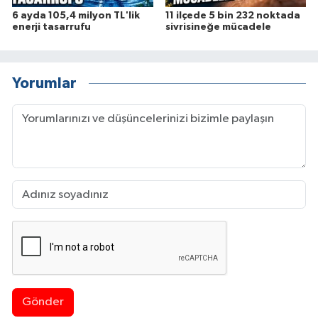
6 ayda 105,4 milyon TL'lik
11 ilçede 5 bin 232 noktada
enerji tasarrufu
sivrisineğe mücadele
Yorumlar
Gönder