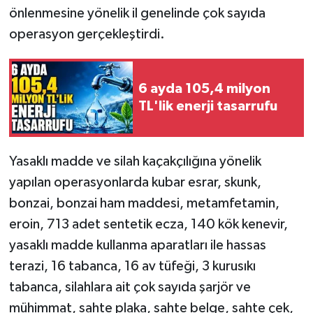
önlenmesine yönelik il genelinde çok sayıda
operasyon gerçekleştirdi.
6 ayda 105,4 milyon
TL'lik enerji tasarrufu
Yasaklı madde ve silah kaçakçılığına yönelik
yapılan operasyonlarda kubar esrar, skunk,
bonzai, bonzai ham maddesi, metamfetamin,
eroin, 713 adet sentetik ecza, 140 kök kenevir,
yasaklı madde kullanma aparatları ile hassas
terazi, 16 tabanca, 16 av tüfeği, 3 kurusıkı
tabanca, silahlara ait çok sayıda şarjör ve
mühimmat, sahte plaka, sahte belge, sahte çek,