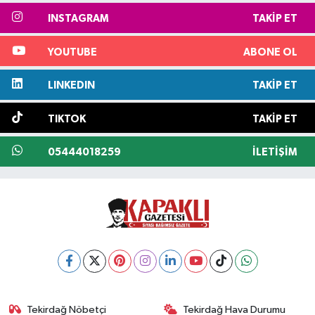
INSTAGRAM
TAKIP ET
YOUTUBE
ABONE OL
LINKEDIN
TAKIP ET
TIKTOK
TAKIP ET
05444018259
İLETIŞIM
Tekirdağ Nöbetçi
Tekirdağ Hava Durumu