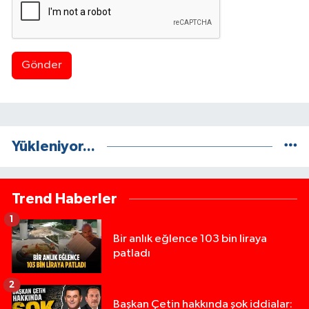
Gönder
Yükleniyor...
Trend Haberler
1
Bir anlık eğlence 103 bin liraya
patladı
2
Başkan Çetin hakkında şok iddialar: