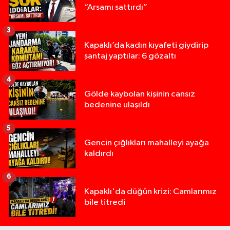
“Arsamı sattırdı”
3
Kapaklı’da kadın kıyafeti giydirip
şantaj yaptılar: 6 gözaltı
4
Gölde kaybolan kişinin cansız
bedenine ulaşıldı
5
Gencin çığlıkları mahalleyi ayağa
kaldırdı
6
Kapaklı'da düğün krizi: Camlarımız
bile titredi