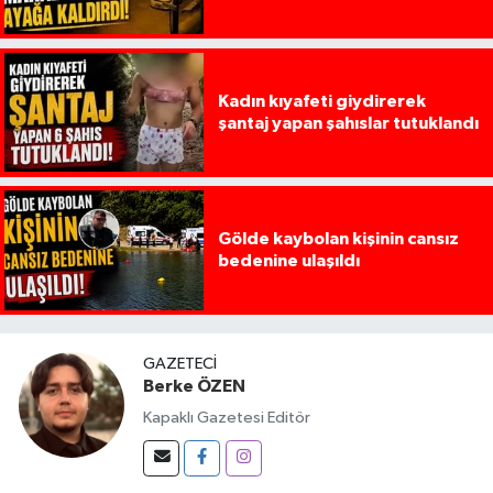
Kadın kıyafeti giydirerek
şantaj yapan şahıslar tutuklandı
Gölde kaybolan kişinin cansız
bedenine ulaşıldı
GAZETECI
Berke ÖZEN
Kapaklı Gazetesi Editör