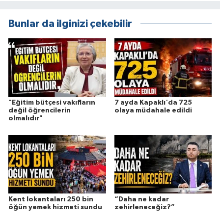
Bunlar da ilginizi çekebilir
"Eğitim bütçesi vakıfların
7 ayda Kapaklı'da 725
değil öğrencilerin
olaya müdahale edildi
olmalıdır"
Kent lokantaları 250 bin
“Daha ne kadar
öğün yemek hizmeti sundu
zehirleneceğiz?”