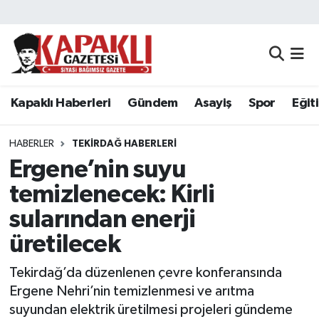
Kapaklı Haberleri
Tekirdağ Nöbetçi Eczaneler
Gündem
Tekirdağ Hava Durumu
Kapaklı Haberleri
Gündem
Asayiş
Spor
Eğit
Asayiş
Tekirdağ Namaz Vakitleri
HABERLER
TEKIRDAĞ HABERLERI
Spor
Tekirdağ Trafik Yoğunluk Haritası
Ergene’nin suyu
temizlenecek: Kirli
Eğitim
Süper Lig Puan Durumu ve Fikstür
sularından enerji
Siyaset
Tüm Manşetler
üretilecek
Tekirdağ’da düzenlenen çevre konferansında
Resmi Reklamlar
Son Dakika Haberleri
Ergene Nehri’nin temizlenmesi ve arıtma
Tekirdağ
Haber Arşivi
suyundan elektrik üretilmesi projeleri gündeme