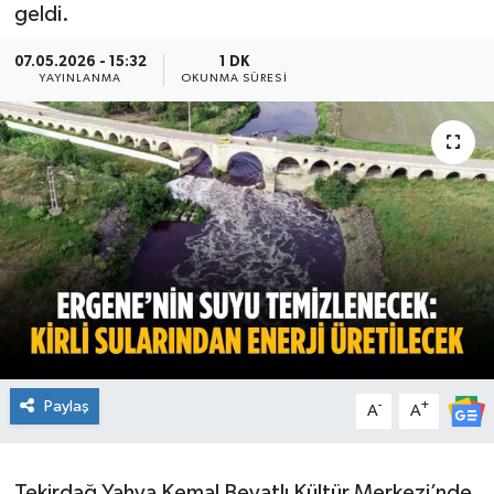
geldi.
Ekonomi
07.05.2026 - 15:32
1 DK
YAYINLANMA
OKUNMA SÜRESI
Sağlık
Teknoloji
Yaşam
Paylaş
-
+
A
A
Tekirdağ Yahya Kemal Beyatlı Kültür Merkezi’nde