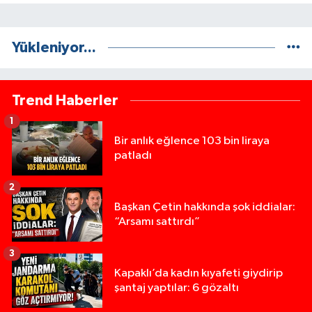
Yükleniyor...
Trend Haberler
1
Bir anlık eğlence 103 bin liraya
patladı
2
Başkan Çetin hakkında şok iddialar:
“Arsamı sattırdı”
3
Kapaklı’da kadın kıyafeti giydirip
şantaj yaptılar: 6 gözaltı