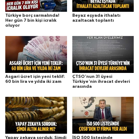
Türkiye borç sarmalında!
Beyaz eşyada ithalatı
Her gün 7 bin kişi icralık
azaltacak toplantı
oluyor
Asgari ücret için yeni teklif:
ÇTSO'nun 31 üyesi
60 bin lira ve yılda iki zam
Türkiye'nin ihracat devleri
arasında
Yapay zekaya sorduk: Şimdi
İSO 500 listesinde