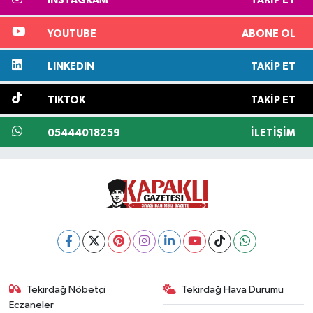
INSTAGRAM
TAKIP ET
YOUTUBE
ABONE OL
LINKEDIN
TAKIP ET
TIKTOK
TAKIP ET
05444018259
İLETIŞIM
Tekirdağ Nöbetçi
Tekirdağ Hava Durumu
Eczaneler