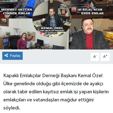
Ekonomi
Sağlık
Teknoloji
Yaşam
Paylaş
-
+
A
A
Kapaklı Emlakçılar Derneği Başkanı Kemal Özel
Ülke genelinde olduğu gibi ilçemizde de ayakçı
olarak tabir edilen kayıtsız emlak işi yapan kişilerin
emlakçıları ve vatandaşları mağdur ettiğini
söyledi.