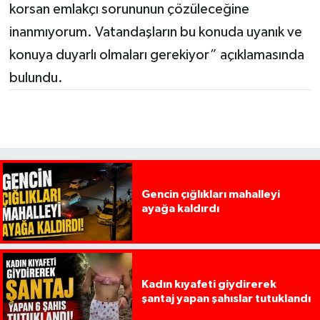
korsan emlakçı sorununun çözüleceğine
inanmıyorum. Vatandaşların bu konuda uyanık ve
konuya duyarlı olmaları gerekiyor” açıklamasında
bulundu.
Gencin çığlıkları mahalleyi
ayağa kaldırdı
Kadın kıyafeti giydirerek
şantaj yapan şahıslar tutuklandı