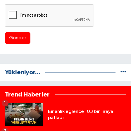
Gönder
Yükleniyor...
Trend Haberler
1
Bir anlık eğlence 103 bin liraya
patladı
2