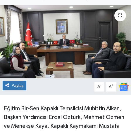
Ekonomi
Sağlık
Teknoloji
Yaşam
Paylaş
-
+
A
A
Eğitim Bir-Sen Kapaklı Temsilcisi Muhittin Alkan,
Başkan Yardımcısı Erdal Öztürk, Mehmet Özmen
ve Menekşe Kaya, Kapaklı Kaymakamı Mustafa