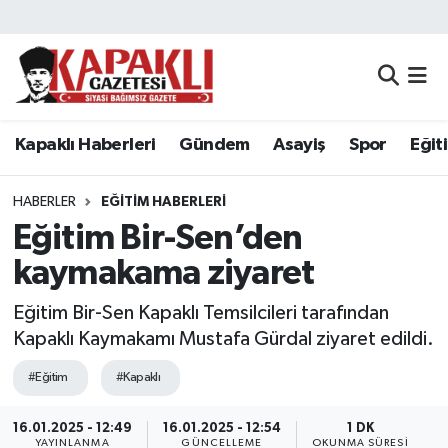
Kapaklı Haberleri
Tekirdağ Nöbetçi Eczaneler
Gündem
Tekirdağ Hava Durumu
Kapaklı Haberleri
Gündem
Asayiş
Spor
Eğit
Asayiş
Tekirdağ Namaz Vakitleri
HABERLER
EĞITIM HABERLERI
Spor
Tekirdağ Trafik Yoğunluk Haritası
Eğitim Bir-Sen’den
kaymakama ziyaret
Eğitim
Süper Lig Puan Durumu ve Fikstür
Eğitim Bir-Sen Kapaklı Temsilcileri tarafından
Siyaset
Tüm Manşetler
Kapaklı Kaymakamı Mustafa Gürdal ziyaret edildi.
#Eğitim
#Kapaklı
Resmi Reklamlar
Son Dakika Haberleri
16.01.2025 - 12:49
16.01.2025 - 12:54
1 DK
Tekirdağ
Haber Arşivi
YAYINLANMA
GÜNCELLEME
OKUNMA SÜRESI