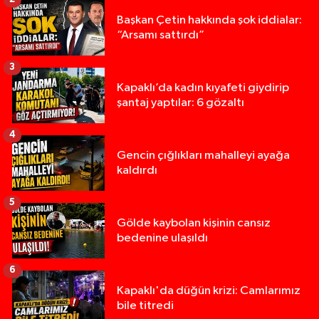
Başkan Çetin hakkında şok iddialar:
“Arsamı sattırdı”
3
Kapaklı’da kadın kıyafeti giydirip
şantaj yaptılar: 6 gözaltı
4
Gencin çığlıkları mahalleyi ayağa
kaldırdı
5
Gölde kaybolan kişinin cansız
bedenine ulaşıldı
6
Kapaklı'da düğün krizi: Camlarımız
bile titredi