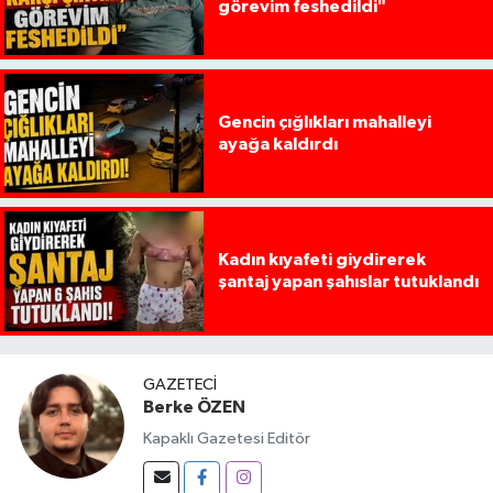
görevim feshedildi"
Gencin çığlıkları mahalleyi
ayağa kaldırdı
Kadın kıyafeti giydirerek
şantaj yapan şahıslar tutuklandı
GAZETECI
Berke ÖZEN
Kapaklı Gazetesi Editör