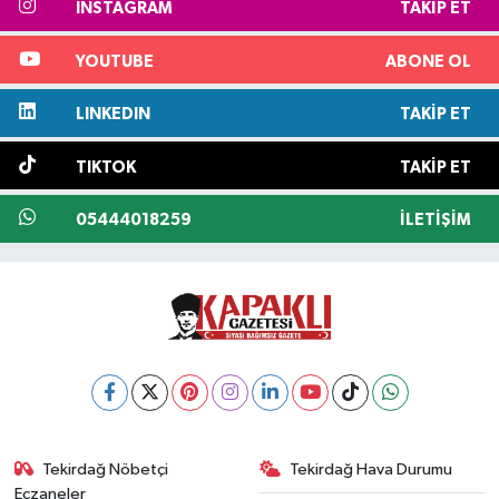
INSTAGRAM
TAKIP ET
YOUTUBE
ABONE OL
LINKEDIN
TAKIP ET
TIKTOK
TAKIP ET
05444018259
İLETIŞIM
Tekirdağ Nöbetçi
Tekirdağ Hava Durumu
Eczaneler