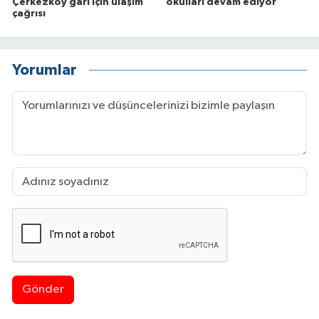
Çerkezköy garı için ulaşım
okulları devam ediyor
çağrısı
Yorumlar
Gönder