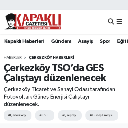
Kapaklı Haberleri
Tekirdağ Nöbetçi Eczaneler
Gündem
Tekirdağ Hava Durumu
Kapaklı Haberleri
Gündem
Asayiş
Spor
Eğit
Asayiş
Tekirdağ Namaz Vakitleri
HABERLER
ÇERKEZKÖY HABERLERI
Spor
Tekirdağ Trafik Yoğunluk Haritası
Çerkezköy TSO’da GES
Çalıştayı düzenlenecek
Eğitim
Süper Lig Puan Durumu ve Fikstür
Çerkezköy Ticaret ve Sanayi Odası tarafından
Siyaset
Tüm Manşetler
Fotovoltaik Güneş Enerjisi Çalıştayı
düzenlenecek.
Resmi Reklamlar
Son Dakika Haberleri
#Çerkezköy
#TSO
#Çalıştay
#Güneş Enerjisi
Tekirdağ
Haber Arşivi