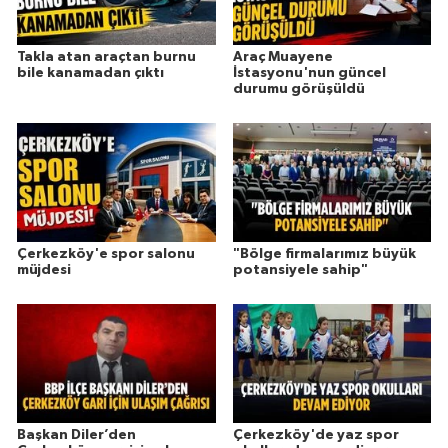
Takla atan araçtan burnu
Araç Muayene
bile kanamadan çıktı
İstasyonu'nun güncel
durumu görüşüldü
Çerkezköy'e spor salonu
"Bölge firmalarımız büyük
müjdesi
potansiyele sahip"
Başkan Diler’den
Çerkezköy'de yaz spor