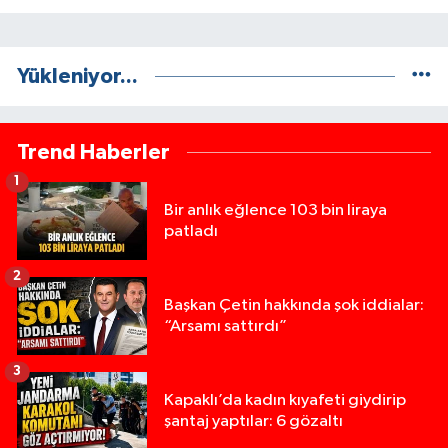
Yükleniyor...
Trend Haberler
1
Bir anlık eğlence 103 bin liraya
patladı
2
Başkan Çetin hakkında şok iddialar:
“Arsamı sattırdı”
3
Kapaklı’da kadın kıyafeti giydirip
şantaj yaptılar: 6 gözaltı