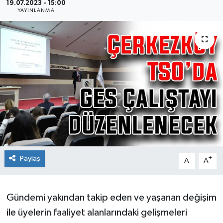
19.07.2023 - 15:00
YAYINLANMA
Ekonomi
Sağlık
Teknoloji
Yaşam
Paylaş
-
+
A
A
Gündemi yakından takip eden ve yaşanan değişim
ile üyelerin faaliyet alanlarındaki gelişmeleri