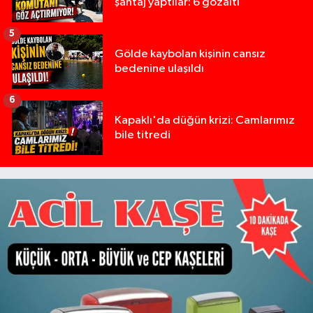
şantaj yaptılar: 6 gözaltı
5
Gölde kaybolan kişinin cansız
bedenine ulaşıldı
6
Kapaklı'da düğün krizi: Camlarımız
bile titredi