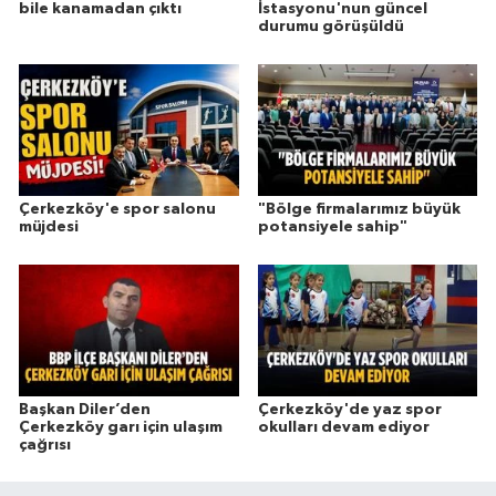
bile kanamadan çıktı
İstasyonu'nun güncel
durumu görüşüldü
Çerkezköy'e spor salonu
"Bölge firmalarımız büyük
müjdesi
potansiyele sahip"
Başkan Diler’den
Çerkezköy'de yaz spor
Çerkezköy garı için ulaşım
okulları devam ediyor
çağrısı