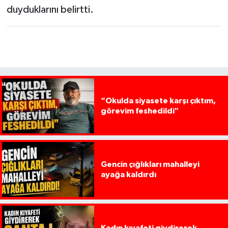
duyduklarını belirtti.
“Okulda siyasete karşı çıktım,
görevim feshedildi"
Gencin çığlıkları mahalleyi
ayağa kaldırdı