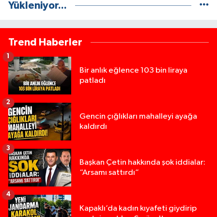
Yükleniyor...
Trend Haberler
1
Bir anlık eğlence 103 bin liraya
patladı
2
Gencin çığlıkları mahalleyi ayağa
kaldırdı
3
Başkan Çetin hakkında şok iddialar:
“Arsamı sattırdı”
4
Kapaklı’da kadın kıyafeti giydirip