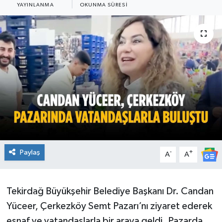
YAYINLANMA
OKUNMA SÜRESI
Ekonomi
Sağlık
Teknoloji
Yaşam
Paylaş
-
+
A
A
Tekirdağ Büyükşehir Belediye Başkanı Dr. Candan
Yüceer, Çerkezköy Semt Pazarı’nı ziyaret ederek
esnaf ve vatandaşlarla bir araya geldi. Pazarda