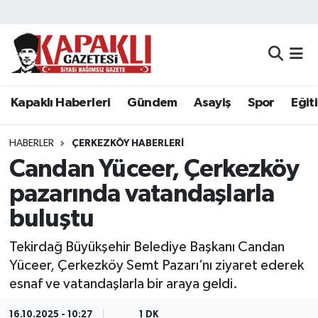
Kapaklı Haberleri
Tekirdağ Nöbetçi Eczaneler
Gündem
Tekirdağ Hava Durumu
Kapaklı Haberleri
Gündem
Asayiş
Spor
Eğit
Asayiş
Tekirdağ Namaz Vakitleri
HABERLER
ÇERKEZKÖY HABERLERI
Spor
Tekirdağ Trafik Yoğunluk Haritası
Candan Yüceer, Çerkezköy
pazarında vatandaşlarla
Eğitim
Süper Lig Puan Durumu ve Fikstür
buluştu
Siyaset
Tüm Manşetler
Tekirdağ Büyükşehir Belediye Başkanı Candan
Yüceer, Çerkezköy Semt Pazarı’nı ziyaret ederek
Resmi Reklamlar
Son Dakika Haberleri
esnaf ve vatandaşlarla bir araya geldi.
Tekirdağ
Haber Arşivi
16.10.2025 - 10:27
1 DK