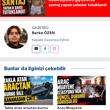
Kadın kıyafeti giydirerek
şantaj yapan şahıslar tutuklandı
GAZETECI
Berke ÖZEN
Kapaklı Gazetesi Editör
Bunlar da ilginizi çekebilir
Takla atan araçtan burnu
Araç Muayene