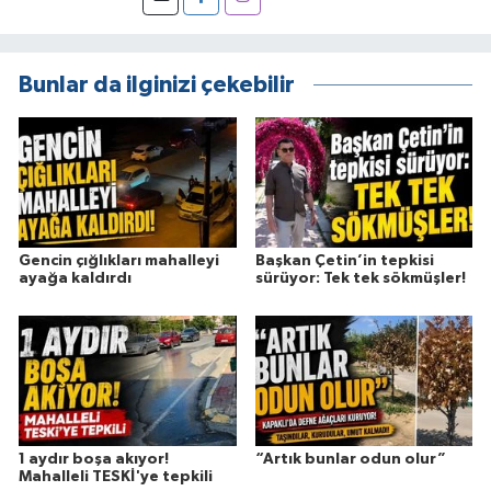
Bunlar da ilginizi çekebilir
Gencin çığlıkları mahalleyi
Başkan Çetin’in tepkisi
ayağa kaldırdı
sürüyor: Tek tek sökmüşler!
1 aydır boşa akıyor!
“Artık bunlar odun olur”
Mahalleli TESKİ'ye tepkili