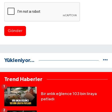
Gönder
Yükleniyor...
Trend Haberler
1
Bir anlık eğlence 103 bin liraya
patladı
2