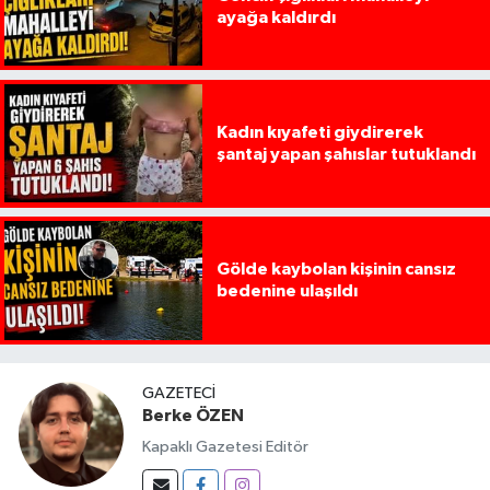
ayağa kaldırdı
Kadın kıyafeti giydirerek
şantaj yapan şahıslar tutuklandı
Gölde kaybolan kişinin cansız
bedenine ulaşıldı
GAZETECI
Berke ÖZEN
Kapaklı Gazetesi Editör