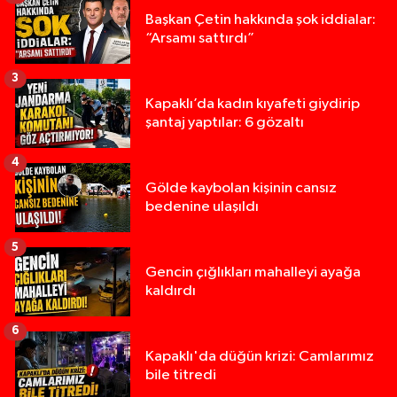
Başkan Çetin hakkında şok iddialar:
“Arsamı sattırdı”
3
Kapaklı’da kadın kıyafeti giydirip
şantaj yaptılar: 6 gözaltı
4
Gölde kaybolan kişinin cansız
bedenine ulaşıldı
5
Gencin çığlıkları mahalleyi ayağa
kaldırdı
6
Kapaklı'da düğün krizi: Camlarımız
bile titredi