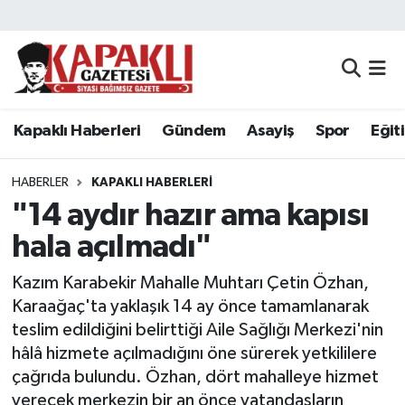
Kapaklı Haberleri
Tekirdağ Nöbetçi Eczaneler
Gündem
Tekirdağ Hava Durumu
Kapaklı Haberleri
Gündem
Asayiş
Spor
Eğit
Asayiş
Tekirdağ Namaz Vakitleri
HABERLER
KAPAKLI HABERLERI
Spor
Tekirdağ Trafik Yoğunluk Haritası
"14 aydır hazır ama kapısı
hala açılmadı"
Eğitim
Süper Lig Puan Durumu ve Fikstür
Kazım Karabekir Mahalle Muhtarı Çetin Özhan,
Siyaset
Tüm Manşetler
Karaağaç'ta yaklaşık 14 ay önce tamamlanarak
teslim edildiğini belirttiği Aile Sağlığı Merkezi'nin
Resmi Reklamlar
Son Dakika Haberleri
hâlâ hizmete açılmadığını öne sürerek yetkililere
çağrıda bulundu. Özhan, dört mahalleye hizmet
Tekirdağ
Haber Arşivi
verecek merkezin bir an önce vatandaşların