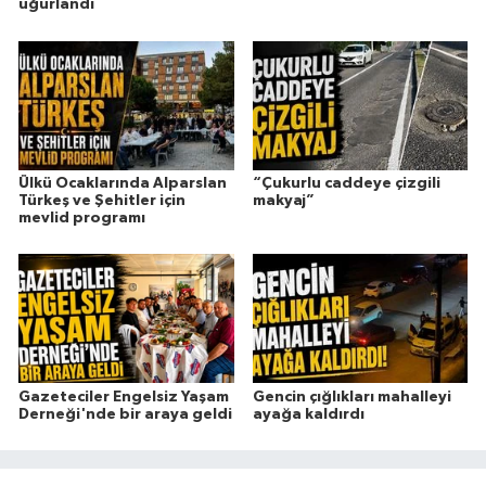
uğurlandı
Ülkü Ocaklarında Alparslan
“Çukurlu caddeye çizgili
Türkeş ve Şehitler için
makyaj”
mevlid programı
Gazeteciler Engelsiz Yaşam
Gencin çığlıkları mahalleyi
Derneği'nde bir araya geldi
ayağa kaldırdı