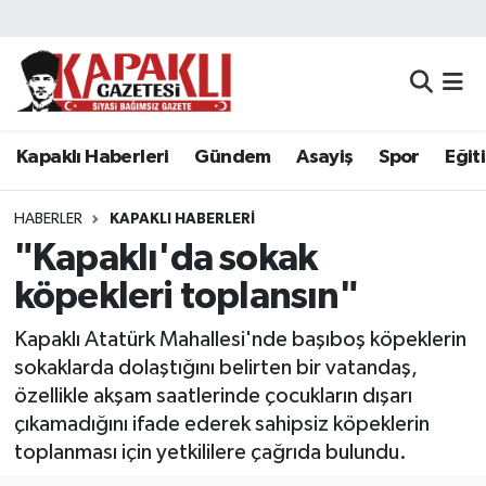
Kapaklı Haberleri
Tekirdağ Nöbetçi Eczaneler
Gündem
Tekirdağ Hava Durumu
Kapaklı Haberleri
Gündem
Asayiş
Spor
Eğit
Asayiş
Tekirdağ Namaz Vakitleri
HABERLER
KAPAKLI HABERLERI
Spor
Tekirdağ Trafik Yoğunluk Haritası
"Kapaklı'da sokak
köpekleri toplansın"
Eğitim
Süper Lig Puan Durumu ve Fikstür
Kapaklı Atatürk Mahallesi'nde başıboş köpeklerin
Siyaset
Tüm Manşetler
sokaklarda dolaştığını belirten bir vatandaş,
özellikle akşam saatlerinde çocukların dışarı
Resmi Reklamlar
Son Dakika Haberleri
çıkamadığını ifade ederek sahipsiz köpeklerin
toplanması için yetkililere çağrıda bulundu.
Tekirdağ
Haber Arşivi