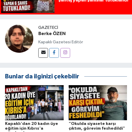
şantaj yapan şahıslar tutuklandı
GAZETECI
Berke ÖZEN
Kapaklı Gazetesi Editör
Bunlar da ilginizi çekebilir
Kapaklı'dan 20 kadın üye
“Okulda siyasete karşı
eğitim için Kıbrıs'a
çıktım, görevim feshedildi"