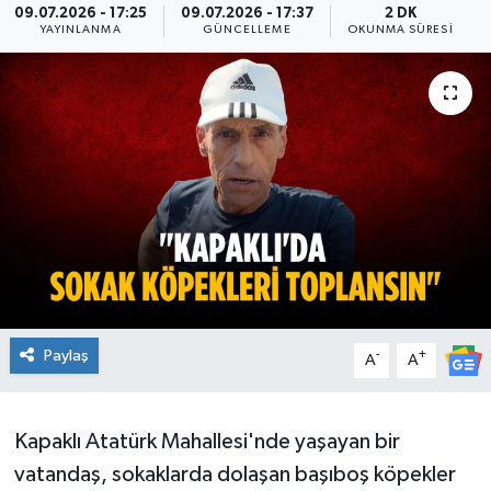
09.07.2026 - 17:25
09.07.2026 - 17:37
2 DK
YAYINLANMA
GÜNCELLEME
OKUNMA SÜRESI
Ekonomi
Sağlık
Teknoloji
Yaşam
Paylaş
-
+
A
A
Kapaklı Atatürk Mahallesi'nde yaşayan bir
vatandaş, sokaklarda dolaşan başıboş köpekler