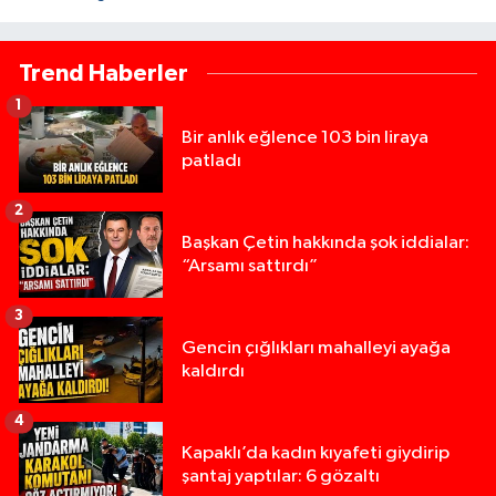
Trend Haberler
1
Bir anlık eğlence 103 bin liraya
patladı
2
Başkan Çetin hakkında şok iddialar:
“Arsamı sattırdı”
3
Gencin çığlıkları mahalleyi ayağa
kaldırdı
4
Kapaklı’da kadın kıyafeti giydirip
şantaj yaptılar: 6 gözaltı