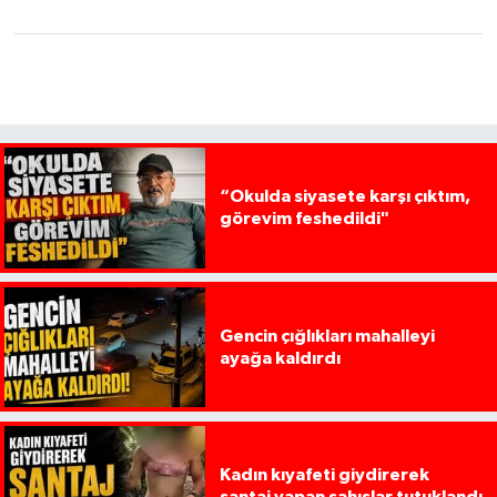
“Okulda siyasete karşı çıktım,
görevim feshedildi"
Gencin çığlıkları mahalleyi
ayağa kaldırdı
Kadın kıyafeti giydirerek