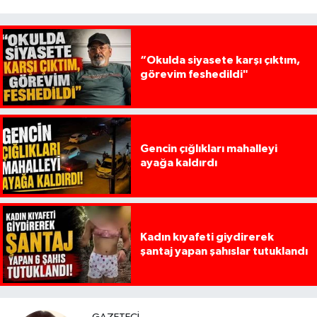
“Okulda siyasete karşı çıktım,
görevim feshedildi"
Gencin çığlıkları mahalleyi
ayağa kaldırdı
Kadın kıyafeti giydirerek
şantaj yapan şahıslar tutuklandı