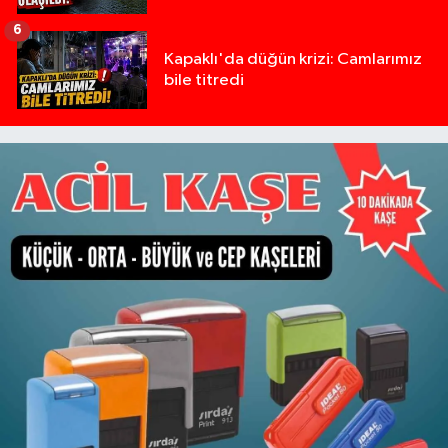
6
Kapaklı'da düğün krizi: Camlarımız
bile titredi