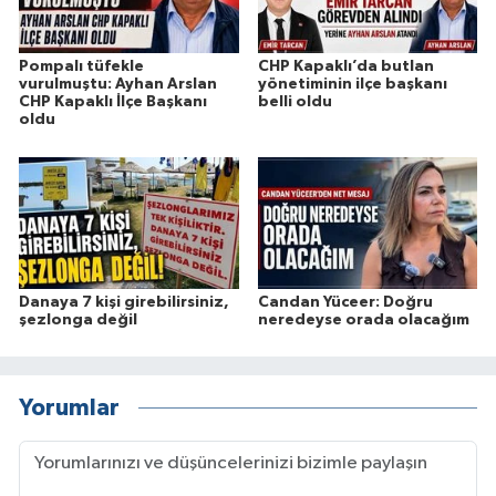
Pompalı tüfekle
CHP Kapaklı’da butlan
vurulmuştu: Ayhan Arslan
yönetiminin ilçe başkanı
CHP Kapaklı İlçe Başkanı
belli oldu
oldu
Danaya 7 kişi girebilirsiniz,
Candan Yüceer: Doğru
şezlonga değil
neredeyse orada olacağım
Yorumlar