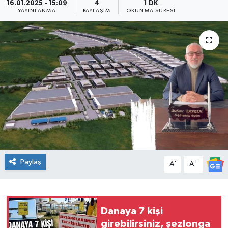
16.01.2025 - 15:09
4
1 DK
YAYINLANMA
PAYLAŞIM
OKUNMA SÜRESI
Ekonomi
Sağlık
Teknoloji
Yaşam
Paylaş
-
+
A
A
Danaya 7 kişi
girebilirsiniz, şezlonga