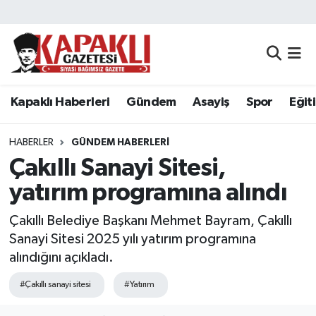
Kapaklı Haberleri
Tekirdağ Nöbetçi Eczaneler
Gündem
Tekirdağ Hava Durumu
Kapaklı Haberleri
Gündem
Asayiş
Spor
Eğit
Asayiş
Tekirdağ Namaz Vakitleri
HABERLER
GÜNDEM HABERLERI
Spor
Tekirdağ Trafik Yoğunluk Haritası
Çakıllı Sanayi Sitesi,
yatırım programına alındı
Eğitim
Süper Lig Puan Durumu ve Fikstür
Çakıllı Belediye Başkanı Mehmet Bayram, Çakıllı
Siyaset
Tüm Manşetler
Sanayi Sitesi 2025 yılı yatırım programına
alındığını açıkladı.
Resmi Reklamlar
Son Dakika Haberleri
#Çakıllı sanayi sitesi
#Yatırım
Tekirdağ
Haber Arşivi