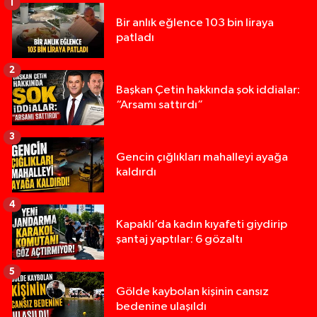
1
Bir anlık eğlence 103 bin liraya
patladı
2
Başkan Çetin hakkında şok iddialar:
“Arsamı sattırdı”
3
Gencin çığlıkları mahalleyi ayağa
kaldırdı
4
Kapaklı’da kadın kıyafeti giydirip
şantaj yaptılar: 6 gözaltı
5
Gölde kaybolan kişinin cansız
bedenine ulaşıldı