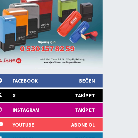
FACEBOOK
BEĞEN
X
TAKIP ET
INSTAGRAM
TAKIP ET
YOUTUBE
ABONE OL