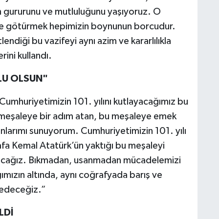
n gururunu ve mutluluğunu yaşıyoruz. O
riye götürmek hepimizin boynunun borcudur.
ndiği bu vazifeyi aynı azim ve kararlılıkla
ini kullandı.
TLU OLSUN"
Cumhuriyetimizin 101. yılını kutlayacağımız bu
 meşaleye bir adım atan, bu meşaleye emek
nlarımı sunuyorum. Cumhuriyetimizin 101. yılı
fa Kemal Atatürk’ün yaktığı bu meşaleyi
yacağız. Bıkmadan, usanmadan mücadelemizi
ğımızın altında, aynı coğrafyada barış ve
 edeceğiz.”
LDİ