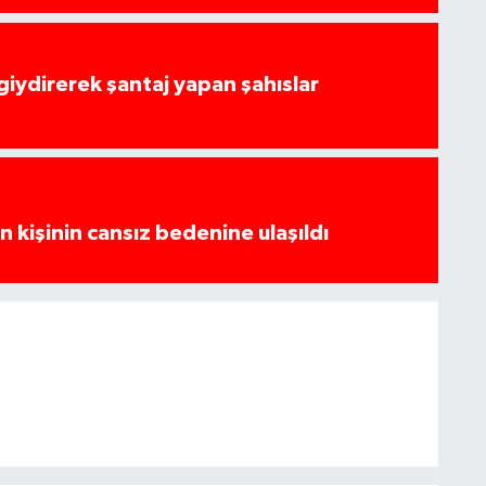
 giydirerek şantaj yapan şahıslar
 kişinin cansız bedenine ulaşıldı