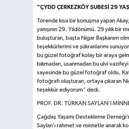
"ÇYDD ÇERKEZKÖY ŞUBESİ 29 YA
Törende kısa bir konuşma yapan Akay
yanışının 29. Yıldönümü. 29 yılık bir m
buluşturan, başta Nigar Başkanım o
teşekkürlerimi ve şükranlarımı sunuyo
bu güzel fotoğraf kolay bir araya gel
bıkmadan, usanmadan bu ulvi vazifeyi 
sayesinde bu güzel fotoğraf oldu. Ka
fotoğrafı oluşturan, ortaya çıkaran N
teşekkür ediyorum” dedi.
PROF. DR. TÜRKAN SAYLAN’I MİNN
Çağdaş Yaşamı Destekleme Derneği’ni
Saylan’ı rahmet ve minnetle anarak 