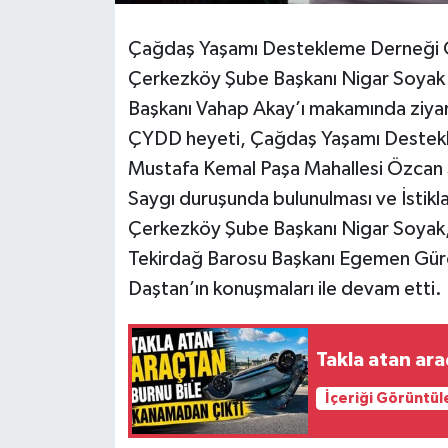
Çağdaş Yaşamı Destekleme Derneği G
Çerkezköy Şube Başkanı Nigar Soyak v
Başkanı Vahap Akay’ı makamında ziyar
ÇYDD heyeti, Çağdaş Yaşamı Destekl
Mustafa Kemal Paşa Mahallesi Özcan Sok
Saygı duruşunda bulunulması ve İstikl
Çerkezköy Şube Başkanı Nigar Soyak,
Tekirdağ Barosu Başkanı Egemen Gür
Daştan’ın konuşmaları ile devam etti
Takla atan ar
İçeriği Görüntül