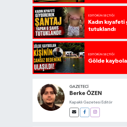
EDITÖRÜN SEÇTIĞI
Kadın kıyafeti
tutuklandı
EDITÖRÜN SEÇTIĞI
Gölde kaybolan
GAZETECI
Berke ÖZEN
Kapaklı Gazetesi Editör