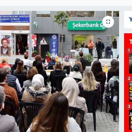
Y
1
2
3