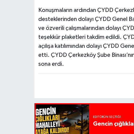
Konuşmaların ardından ÇYDD Çerkezkö
desteklerinden dolayı ÇYDD Genel Baş
ve özverili çalışmalarından dolayı Ç
teşekkür plaketleri takdim edildi. Ç
açılışa katılımından dolayı ÇYDD Gene
etti. ÇYDD Çerkezköy Şube Binası’nın 
sona erdi.
EDITÖRÜN SEÇTIĞI
Gencin çığlıkla