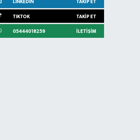
LINKEDIN
TAKIP ET
TIKTOK
TAKIP ET
05444018259
İLETIŞIM