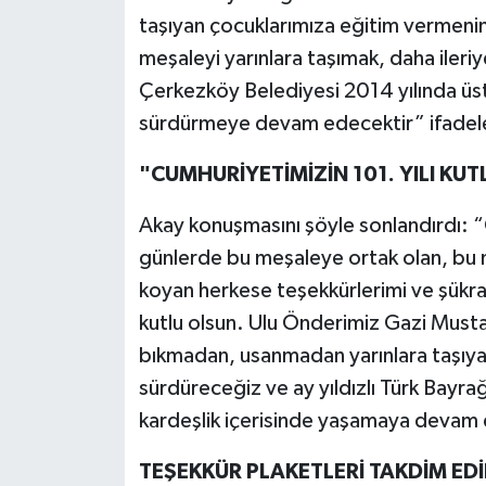
taşıyan çocuklarımıza eğitim vermeni
meşaleyi yarınlara taşımak, daha ile
Çerkezköy Belediyesi 2014 yılında üstle
sürdürmeye devam edecektir” ifadeler
"CUMHURİYETİMİZİN 101. YILI KU
Akay konuşmasını şöyle sonlandırdı: “
günlerde bu meşaleye ortak olan, bu
koyan herkese teşekkürlerimi ve şükra
kutlu olsun. Ulu Önderimiz Gazi Musta
bıkmadan, usanmadan yarınlara taşı
sürdüreceğiz ve ay yıldızlı Türk Bayra
kardeşlik içerisinde yaşamaya devam
TEŞEKKÜR PLAKETLERİ TAKDİM EDİ