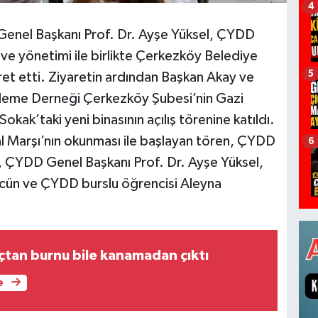
4
enel Başkanı Prof. Dr. Ayşe Yüksel, ÇYDD
e yönetimi ile birlikte Çerkezköy Belediye
5
et etti. Ziyaretin ardından Başkan Akay ve
eme Derneği Çerkezköy Şubesi’nin Gazi
ak’taki yeni binasının açılış törenine katıldı.
al Marşı’nın okunması ile başlayan tören, ÇYDD
6
 ÇYDD Genel Başkanı Prof. Dr. Ayşe Yüksel,
cün ve ÇYDD burslu öğrencisi Aleyna
.
açtan burnu bile kanamadan çıktı
e