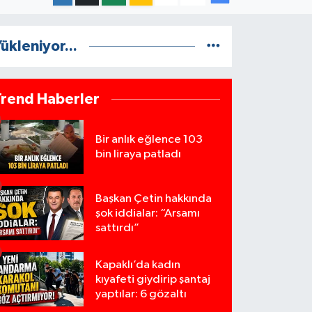
ükleniyor...
Trend Haberler
Bir anlık eğlence 103
bin liraya patladı
Başkan Çetin hakkında
şok iddialar: “Arsamı
sattırdı”
Kapaklı’da kadın
kıyafeti giydirip şantaj
yaptılar: 6 gözaltı