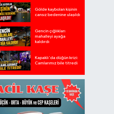
Gölde kaybolan kişinin
cansız bedenine ulaşıldı
Gencin çığlıkları
mahalleyi ayağa
kaldırdı
Kapaklı'da düğün krizi:
Camlarımız bile titredi