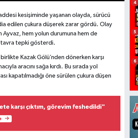
4
Caddesi kesişiminde yaşanan olayda, sürücü
ddia edilen çukura düşerek zarar gördü. Olay
5
irten Ayvaz, hem yolun durumuna hem de
 tavra tepki gösterdi.
le birlikte Kazak Gölü’nden dönerken karşı
6
yla aracını sağa kırdı. Bu sırada yol
rası kapatılmadığı öne sürülen çukura düşen
ete karşı çıktım, görevim feshedildi"
e