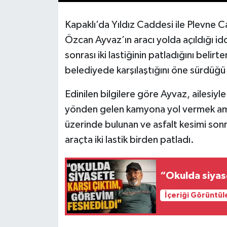
Kapaklı’da Yıldız Caddesi ile Plevne 
Özcan Ayvaz’ın aracı yolda açıldığı i
sonrası iki lastiğinin patladığını bel
belediyede karşılaştığını öne sürdüğü
Edinilen bilgilere göre Ayvaz, ailesiy
yönden gelen kamyona yol vermek amacı
üzerinde bulunan ve asfalt kesimi son
araçta iki lastik birden patladı.
“Okulda siyas
İçeriği Görüntül