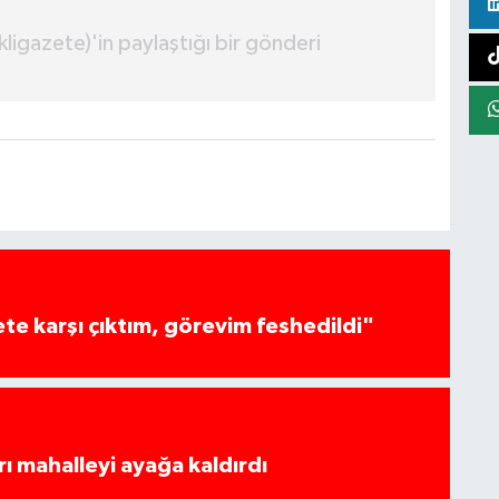
igazete)'in paylaştığı bir gönderi
te karşı çıktım, görevim feshedildi"
rı mahalleyi ayağa kaldırdı