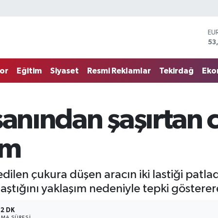
ST
61
G.
68
or
Eğitim
Siyaset
Resmi Reklamlar
Tekirdağ
Eko
Bİ
14
BI
79
şanından şaşırtan
DO
45
EU
im
53
 edilen çukura düşen aracın iki lastiği pat
ştığını yaklaşım nedeniyle tepki göstererek
2 DK
MA SÜRESI