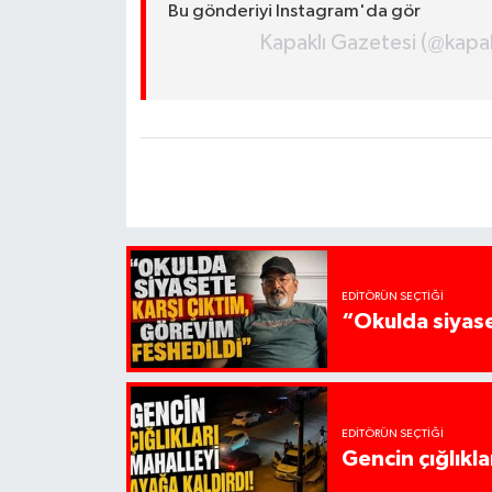
Bu gönderiyi Instagram'da gör
Kapaklı Gazetesi (@kapakl
EDITÖRÜN SEÇTIĞI
“Okulda siyase
EDITÖRÜN SEÇTIĞI
Gencin çığlıkla