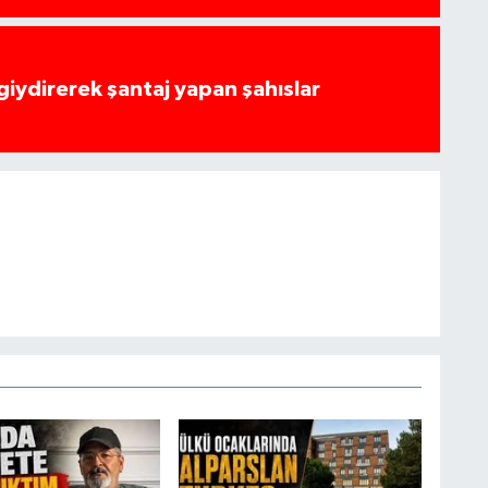
 giydirerek şantaj yapan şahıslar