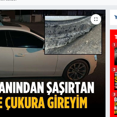
Y
1
2
3