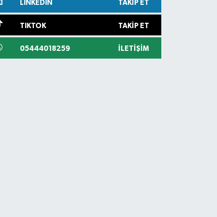
LINKEDIN
TAKIP ET
TIKTOK
TAKIP ET
05444018259
İLETIŞIM