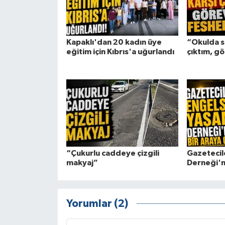
Kapaklı'dan 20 kadın üye
“Okulda s
eğitim için Kıbrıs'a uğurlandı
çıktım, g
“Çukurlu caddeye çizgili
Gazetecil
makyaj”
Derneği'n
Yorumlar (2)