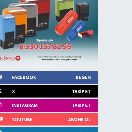
FACEBOOK
BEĞEN
X
TAKIP ET
INSTAGRAM
TAKIP ET
YOUTUBE
ABONE OL