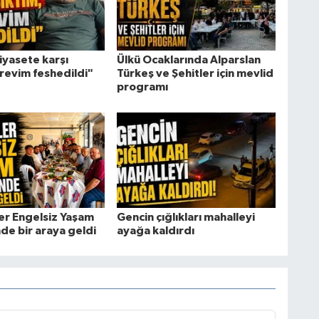
iyasete karşı
Ülkü Ocaklarında Alparslan
örevim feshedildi"
Türkeş ve Şehitler için mevlid
programı
er Engelsiz Yaşam
Gencin çığlıkları mahalleyi
de bir araya geldi
ayağa kaldırdı