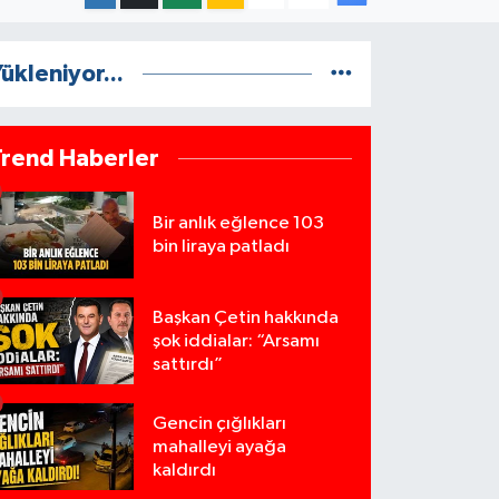
ükleniyor...
Trend Haberler
Bir anlık eğlence 103
bin liraya patladı
Başkan Çetin hakkında
şok iddialar: “Arsamı
sattırdı”
Gencin çığlıkları
mahalleyi ayağa
kaldırdı