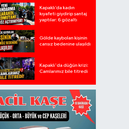
Kapaklı’da kadın
kıyafeti giydirip şantaj
yaptılar: 6 gözaltı
Gölde kaybolan kişinin
cansız bedenine ulaşıldı
Kapaklı'da düğün krizi:
Camlarımız bile titredi