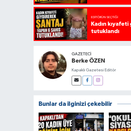
EDITÖRÜN SEÇTIĞI
Kadın kıyafeti
tutuklandı
GAZETECI
Berke ÖZEN
Kapaklı Gazetesi Editör
Bunlar da ilginizi çekebilir