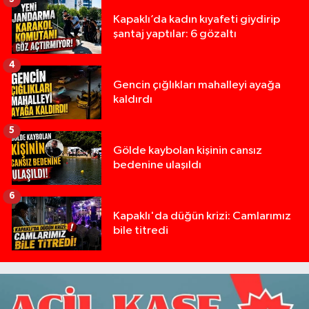
Kapaklı’da kadın kıyafeti giydirip
şantaj yaptılar: 6 gözaltı
4
Gencin çığlıkları mahalleyi ayağa
kaldırdı
5
Gölde kaybolan kişinin cansız
bedenine ulaşıldı
6
Kapaklı'da düğün krizi: Camlarımız
bile titredi