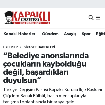
Kapaklı Haberleri
Tekirdağ Nöbetçi Eczaneler
Gündem
Tekirdağ Hava Durumu
Kapaklı Haberleri
Gündem
Asayiş
Spor
Eğit
Asayiş
Tekirdağ Namaz Vakitleri
HABERLER
SIYASET HABERLERI
Spor
Tekirdağ Trafik Yoğunluk Haritası
“Belediye anonslarında
çocukların kaybolduğu
Eğitim
Süper Lig Puan Durumu ve Fikstür
değil, başardıkları
Siyaset
Tüm Manşetler
duyulsun”
Türkiye Değişim Partisi Kapaklı Kurucu İlçe Başkanı
Resmi Reklamlar
Son Dakika Haberleri
Çiğdem Banalı Bülbül, basın mensuplarıyla
Tekirdağ
Haber Arşivi
tanışma toplantısında bir araya geldi.