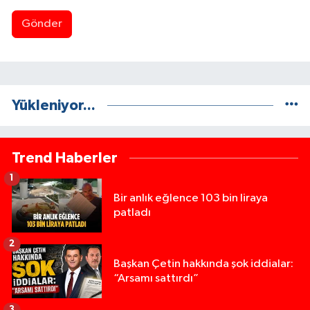
Gönder
Yükleniyor...
Trend Haberler
1
Bir anlık eğlence 103 bin liraya
patladı
2
Başkan Çetin hakkında şok iddialar:
“Arsamı sattırdı”
3