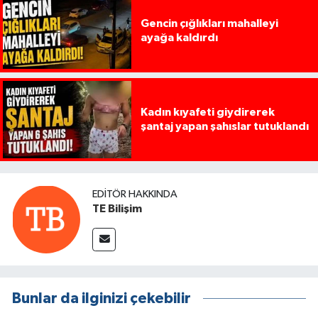
Gencin çığlıkları mahalleyi
ayağa kaldırdı
Kadın kıyafeti giydirerek
şantaj yapan şahıslar tutuklandı
EDITÖR HAKKINDA
TE Bilişim
Bunlar da ilginizi çekebilir