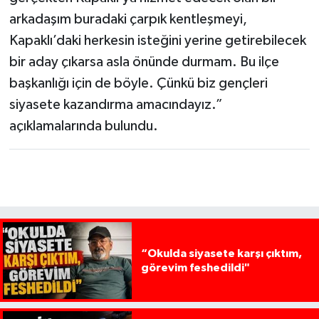
arkadaşım buradaki çarpık kentleşmeyi,
Kapaklı’daki herkesin isteğini yerine getirebilecek
bir aday çıkarsa asla önünde durmam. Bu ilçe
başkanlığı için de böyle. Çünkü biz gençleri
siyasete kazandırma amacındayız.”
açıklamalarında bulundu.
“Okulda siyasete karşı çıktım,
görevim feshedildi"