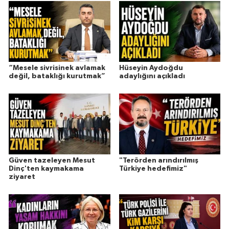
“Mesele sivrisinek avlamak
Hüseyin Aydoğdu
değil, bataklığı kurutmak”
adaylığını açıkladı
Güven tazeleyen Mesut
"Terörden arındırılmış
Dinç'ten kaymakama
Türkiye hedefimiz"
ziyaret