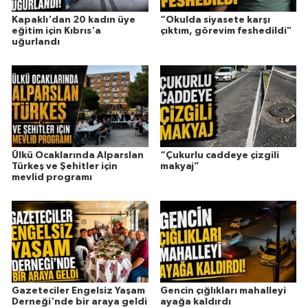
Kapaklı'dan 20 kadın üye
“Okulda siyasete karşı
eğitim için Kıbrıs'a
çıktım, görevim feshedildi"
uğurlandı
Ülkü Ocaklarında Alparslan
“Çukurlu caddeye çizgili
Türkeş ve Şehitler için
makyaj”
mevlid programı
Gazeteciler Engelsiz Yaşam
Gencin çığlıkları mahalleyi
Derneği'nde bir araya geldi
ayağa kaldırdı