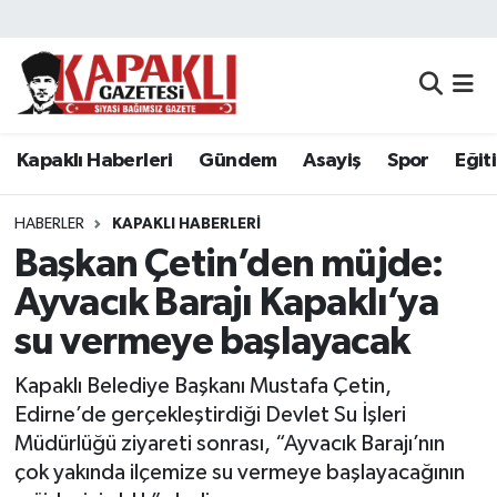
Kapaklı Haberleri
Tekirdağ Nöbetçi Eczaneler
Gündem
Tekirdağ Hava Durumu
Kapaklı Haberleri
Gündem
Asayiş
Spor
Eğit
Asayiş
Tekirdağ Namaz Vakitleri
HABERLER
KAPAKLI HABERLERI
Spor
Tekirdağ Trafik Yoğunluk Haritası
Başkan Çetin’den müjde:
Ayvacık Barajı Kapaklı’ya
Eğitim
Süper Lig Puan Durumu ve Fikstür
su vermeye başlayacak
Siyaset
Tüm Manşetler
Kapaklı Belediye Başkanı Mustafa Çetin,
Edirne’de gerçekleştirdiği Devlet Su İşleri
Resmi Reklamlar
Son Dakika Haberleri
Müdürlüğü ziyareti sonrası, “Ayvacık Barajı’nın
çok yakında ilçemize su vermeye başlayacağının
Tekirdağ
Haber Arşivi