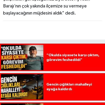
Barajı’nın çok yakında ilçemize su vermeye
başlayacağının müjdesini aldık" dedi.
“Okulda siyasete karşı çıktım,
görevim feshedildi"
Gencin çığlıkları mahalleyi
ayağa kaldırdı