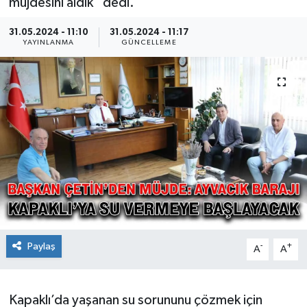
müjdesini aldık” dedi.
Ekonomi
31.05.2024 - 11:10
31.05.2024 - 11:17
YAYINLANMA
GÜNCELLEME
Sağlık
Teknoloji
Yaşam
Paylaş
-
+
A
A
Kapaklı’da yaşanan su sorununu çözmek için