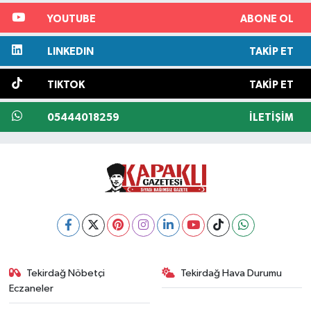
YOUTUBE
ABONE OL
LINKEDIN
TAKIP ET
TIKTOK
TAKIP ET
05444018259
İLETIŞIM
Tekirdağ Nöbetçi
Tekirdağ Hava Durumu
Eczaneler