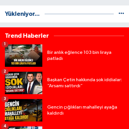
Yükleniyor...
Trend Haberler
1
Bir anlık eğlence 103 bin liraya
patladı
2
Başkan Çetin hakkında şok iddialar:
“Arsamı sattırdı”
3
Gencin çığlıkları mahalleyi ayağa
kaldırdı
4