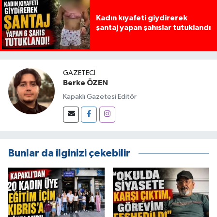
Kadın kıyafeti giydirerek
şantaj yapan şahıslar tutuklandı
GAZETECI
Berke ÖZEN
Kapaklı Gazetesi Editör
Bunlar da ilginizi çekebilir