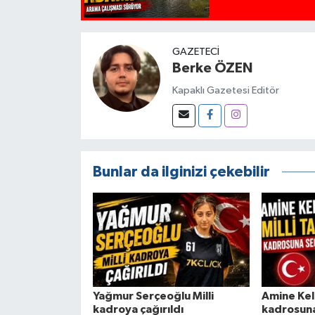
GAZETECI
Berke ÖZEN
Kapaklı Gazetesi Editör
Bunlar da ilginizi çekebilir
Yağmur Serçeoğlu Milli
Amine Kele
kadroya çağırıldı
kadrosuna