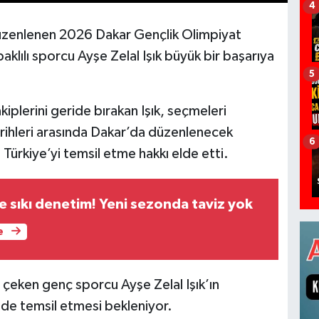
4
üzenlenen 2026 Dakar Gençlik Olimpiyat
lılı sporcu Ayşe Zelal Işık büyük bir başarıya
5
iplerini geride bırakan Işık, seçmeleri
rihleri arasında Dakar’da düzenlenecek
6
ürkiye’yi temsil etme hakkı elde etti.
te sıkı denetim! Yeni sezonda taviz yok
e
çeken genç sporcu Ayşe Zelal Işık’ın
ilde temsil etmesi bekleniyor.