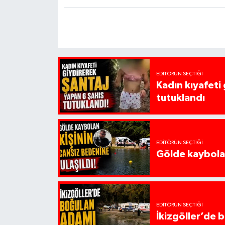
EDITÖRÜN SEÇTIĞI
Kadın kıyafeti
tutuklandı
EDITÖRÜN SEÇTIĞI
Gölde kaybolan
EDITÖRÜN SEÇTIĞI
İkizgöller’de 