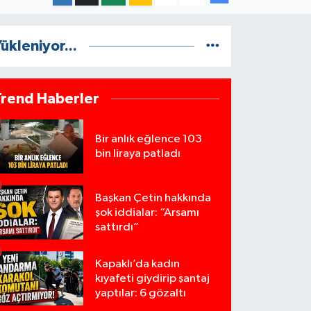
ükleniyor...
Trend Haberler
Bir anlık eğlence 103
bin liraya patladı
Başkan Çetin hakkında
şok iddialar: “Arsamı
sattırdı”
Kapaklı’da kadın
kıyafeti giydirip şantaj
yaptılar: 6 gözaltı