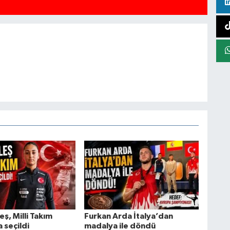
ş, Milli Takım
Furkan Arda İtalya’dan
 seçildi
madalya ile döndü