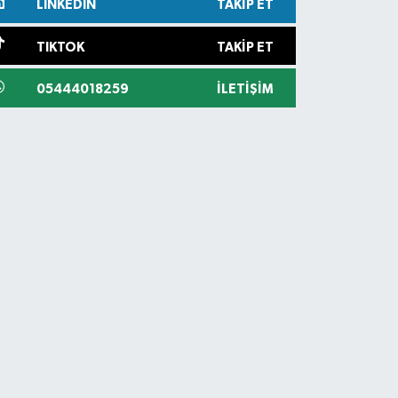
LINKEDIN
TAKIP ET
TIKTOK
TAKIP ET
05444018259
İLETIŞIM