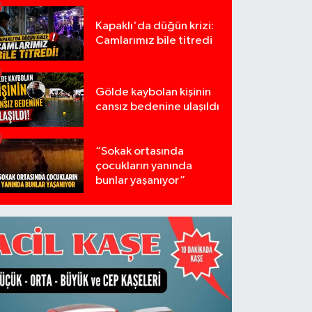
Kapaklı'da düğün krizi:
Camlarımız bile titredi
Gölde kaybolan kişinin
cansız bedenine ulaşıldı
“Sokak ortasında
çocukların yanında
bunlar yaşanıyor”