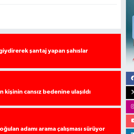
 giydirerek şantaj yapan şahıslar
 kişinin cansız bedenine ulaşıldı
boğulan adamı arama çalışması sürüyor