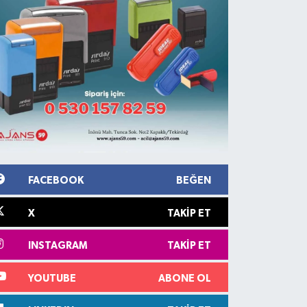
FACEBOOK
BEĞEN
X
TAKIP ET
INSTAGRAM
TAKIP ET
YOUTUBE
ABONE OL