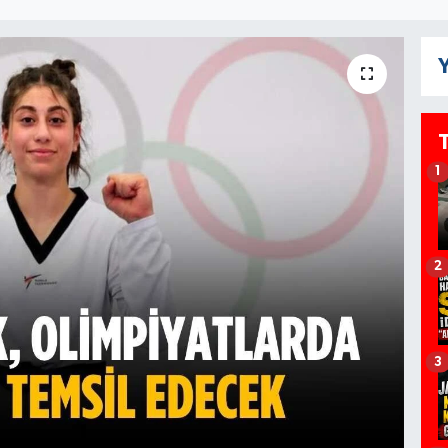
Y
1
2
3