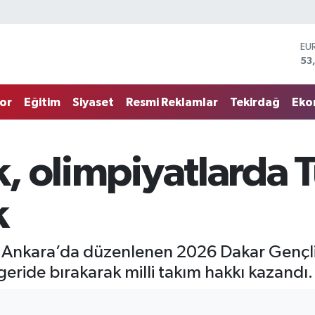
EU
53
ST
61
G.
68
or
Eğitim
Siyaset
Resmi Reklamlar
Tekirdağ
Eko
Bİ
14
BI
79
k, olimpiyatlarda 
DO
45
k
ık, Ankara’da düzenlenen 2026 Dakar Gençl
geride bırakarak milli takım hakkı kazandı.