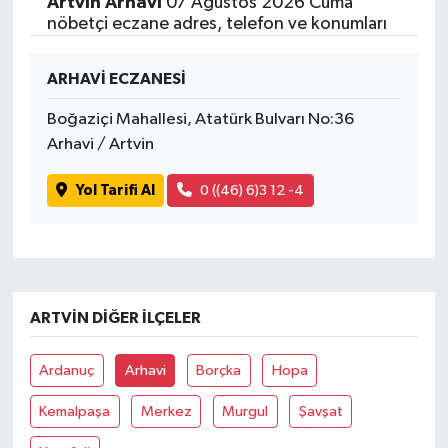
Artvin Arhavi
07 Ağustos 2026 Cuma
nöbetçi eczane adres, telefon ve konumları
ARHAVİ ECZANESİ
Boğaziçi Mahallesi, Atatürk Bulvarı No:36
Arhavi / Artvin
Yol Tarifi Al
0 ((46) 6)3 12 -4
ARTVIN DIĞER İLÇELER
Ardanuç
Arhavi
Borçka
Hopa
Kemalpaşa
Merkez
Murgul
Şavşat