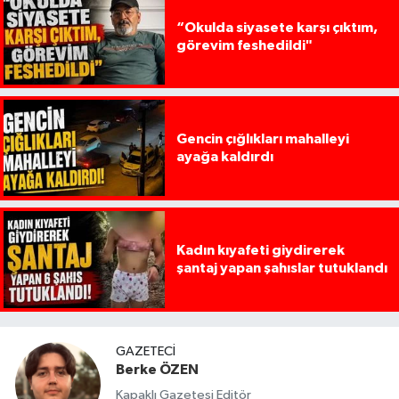
“Okulda siyasete karşı çıktım,
görevim feshedildi"
Gencin çığlıkları mahalleyi
ayağa kaldırdı
Kadın kıyafeti giydirerek
şantaj yapan şahıslar tutuklandı
GAZETECI
Berke ÖZEN
Kapaklı Gazetesi Editör