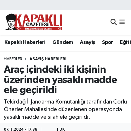
Kapaklı Haberleri
Tekirdağ Nöbetçi Eczaneler
Gündem
Tekirdağ Hava Durumu
Kapaklı Haberleri
Gündem
Asayiş
Spor
Eğit
Asayiş
Tekirdağ Namaz Vakitleri
HABERLER
ASAYIŞ HABERLERI
Spor
Tekirdağ Trafik Yoğunluk Haritası
Araç içindeki iki kişinin
üzerinden yasaklı madde
Eğitim
Süper Lig Puan Durumu ve Fikstür
ele geçirildi
Siyaset
Tüm Manşetler
Tekirdağ İl Jandarma Komutanlığı tarafından Çorlu
Önerler Mahallesinde düzenlenen operasyonda
Resmi Reklamlar
Son Dakika Haberleri
yasaklı madde ve silah ele geçirildi.
Tekirdağ
Haber Arşivi
07.11.2024 - 17:38
1 DK