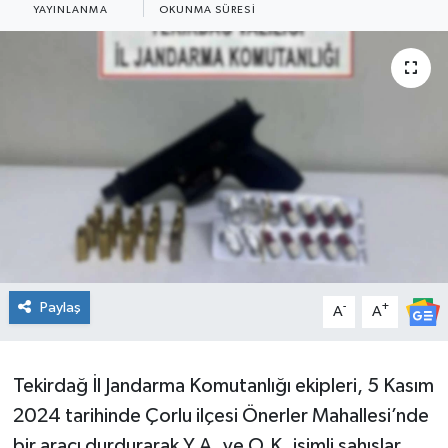
YAYINLANMA
OKUNMA SÜRESI
Ekonomi
Sağlık
Teknoloji
Yaşam
Paylaş
-
+
A
A
Tekirdağ İl Jandarma Komutanlığı ekipleri, 5 Kasım
2024 tarihinde Çorlu ilçesi Önerler Mahallesi’nde
bir aracı durdurarak Y.A. ve O.K. isimli şahıslar