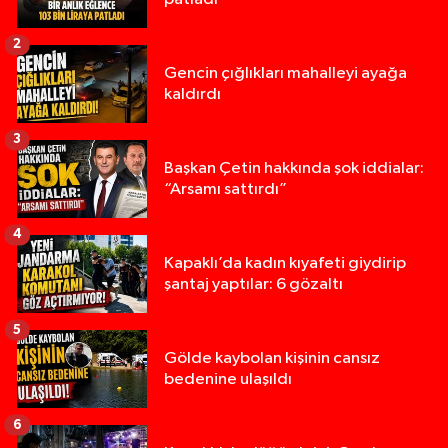
2
Gencin çığlıkları mahalleyi ayağa
kaldırdı
3
Başkan Çetin hakkında şok iddialar:
“Arsamı sattırdı”
4
Kapaklı’da kadın kıyafeti giydirip
şantaj yaptılar: 6 gözaltı
5
Gölde kaybolan kişinin cansız
bedenine ulaşıldı
6