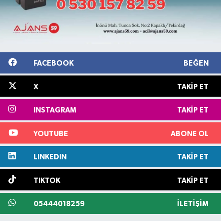
FACEBOOK
BEĞEN
X
TAKIP ET
INSTAGRAM
TAKIP ET
YOUTUBE
ABONE OL
LINKEDIN
TAKIP ET
TIKTOK
TAKIP ET
05444018259
İLETIŞIM