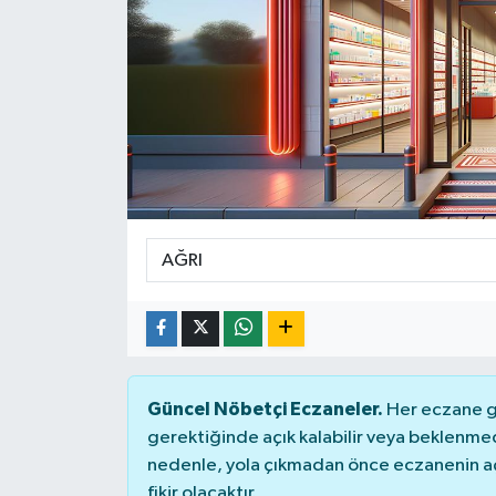
Ekonomi
Sağlık
Teknoloji
Yaşam
Güncel Nöbetçi Eczaneler.
Her eczane ge
gerektiğinde açık kalabilir veya beklenme
nedenle, yola çıkmadan önce eczanenin açık
fikir olacaktır.