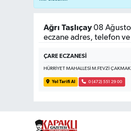
Ağrı Taşlıçay
08 Ağusto
eczane adres, telefon ve
ÇARE ECZANESİ
HÜRRİYET MAHALLESİ M.FEVZİ ÇAKMAK 
Yol Tarifi Al
0 (472) 551 29 00