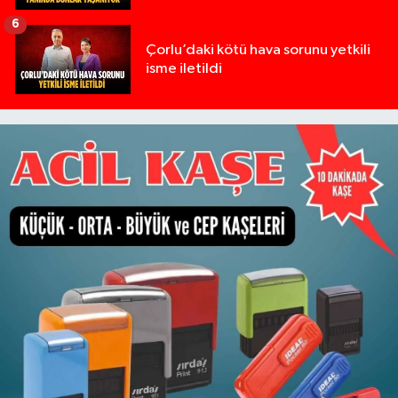
6
Çorlu’daki kötü hava sorunu yetkili
isme iletildi