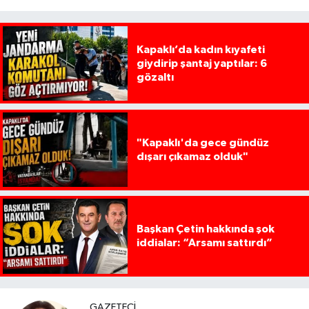
Kapaklı’da kadın kıyafeti
giydirip şantaj yaptılar: 6
gözaltı
"Kapaklı'da gece gündüz
dışarı çıkamaz olduk"
Başkan Çetin hakkında şok
iddialar: “Arsamı sattırdı”
GAZETECI