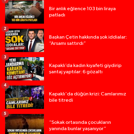
1
Bir anlık eğlence 103 bin liraya
patladı
2
Başkan Çetin hakkında şok iddialar:
“Arsamı sattırdı”
3
Kapaklı’da kadın kıyafeti giydirip
şantaj yaptılar: 6 gözaltı
4
Kapaklı'da düğün krizi: Camlarımız
bile titredi
5
“Sokak ortasında çocukların
yanında bunlar yaşanıyor”