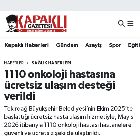
Kapaklı Haberleri
Tekirdağ Nöbetçi Eczaneler
Gündem
Tekirdağ Hava Durumu
Kapaklı Haberleri
Gündem
Asayiş
Spor
Eğit
Asayiş
Tekirdağ Namaz Vakitleri
HABERLER
SAĞLIK HABERLERI
Spor
Tekirdağ Trafik Yoğunluk Haritası
1110 onkoloji hastasına
ücretsiz ulaşım desteği
Eğitim
Süper Lig Puan Durumu ve Fikstür
verildi
Siyaset
Tüm Manşetler
Tekirdağ Büyükşehir Belediyesi’nin Ekim 2025’te
başlattığı ücretsiz hasta ulaşım hizmetiyle, Mayıs
Resmi Reklamlar
Son Dakika Haberleri
2026 itibarıyla 1110 onkoloji hastası hastanelere
güvenli ve ücretsiz şekilde ulaştırıldı.
Tekirdağ
Haber Arşivi