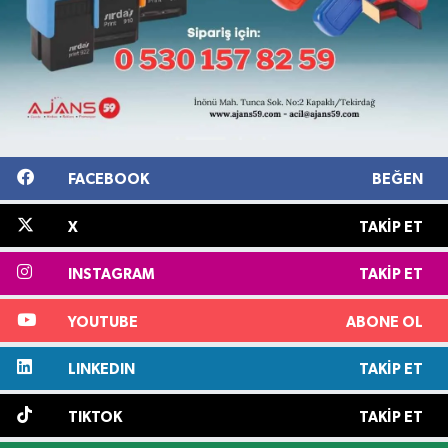
FACEBOOK
BEĞEN
X
TAKIP ET
INSTAGRAM
TAKIP ET
YOUTUBE
ABONE OL
LINKEDIN
TAKIP ET
TIKTOK
TAKIP ET