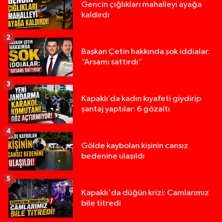
Gencin çığlıkları mahalleyi ayağa
kaldırdı
2
Başkan Çetin hakkında şok iddialar:
“Arsamı sattırdı”
3
Kapaklı’da kadın kıyafeti giydirip
şantaj yaptılar: 6 gözaltı
4
Gölde kaybolan kişinin cansız
bedenine ulaşıldı
5
Kapaklı'da düğün krizi: Camlarımız
bile titredi