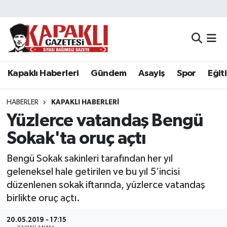
Kapaklı Haberleri
Tekirdağ Nöbetçi Eczaneler
Gündem
Tekirdağ Hava Durumu
Kapaklı Haberleri
Gündem
Asayiş
Spor
Eğit
Asayiş
Tekirdağ Namaz Vakitleri
HABERLER
KAPAKLI HABERLERI
Spor
Tekirdağ Trafik Yoğunluk Haritası
Yüzlerce vatandaş Bengü
Sokak'ta oruç açtı
Eğitim
Süper Lig Puan Durumu ve Fikstür
Bengü Sokak sakinleri tarafından her yıl
Siyaset
Tüm Manşetler
geleneksel hale getirilen ve bu yıl 5’incisi
düzenlenen sokak iftarında, yüzlerce vatandaş
Resmi Reklamlar
Son Dakika Haberleri
birlikte oruç açtı.
Tekirdağ
Haber Arşivi
20.05.2019 - 17:15