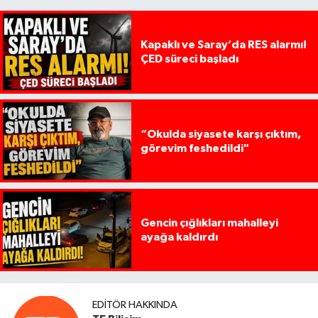
Kapaklı ve Saray’da RES alarmı!
ÇED süreci başladı
“Okulda siyasete karşı çıktım,
görevim feshedildi"
Gencin çığlıkları mahalleyi
ayağa kaldırdı
EDITÖR HAKKINDA