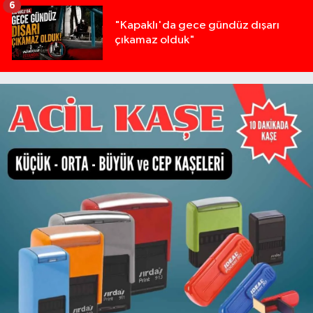
6
"Kapaklı'da gece gündüz dışarı
çıkamaz olduk"