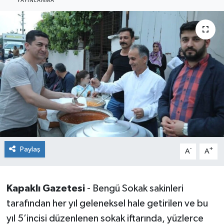
YAYINLANMA
Ekonomi
Sağlık
Teknoloji
Yaşam
Paylaş
-
+
A
A
Kapaklı Gazetesi
- Bengü Sokak sakinleri
tarafından her yıl geleneksel hale getirilen ve bu
yıl 5’incisi düzenlenen sokak iftarında, yüzlerce