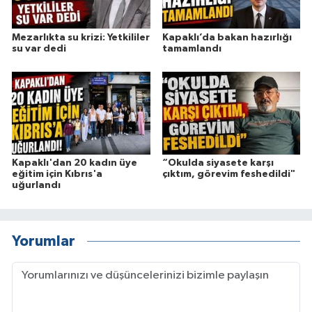
Mezarlıkta su krizi: Yetkililer
Kapaklı’da bakan hazırlığı
su var dedi
tamamlandı
Kapaklı'dan 20 kadın üye
“Okulda siyasete karşı
eğitim için Kıbrıs'a
çıktım, görevim feshedildi"
uğurlandı
Yorumlar