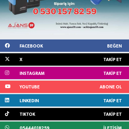
FACEBOOK
BEĞEN
X
TAKIP ET
INSTAGRAM
TAKIP ET
YOUTUBE
ABONE OL
LINKEDIN
TAKIP ET
TIKTOK
TAKIP ET
05444018259
İLETIŞIM