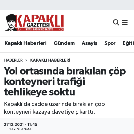
Kapaklı Haberleri
Tekirdağ Nöbetçi Eczaneler
Gündem
Tekirdağ Hava Durumu
Kapaklı Haberleri
Gündem
Asayiş
Spor
Eğit
Asayiş
Tekirdağ Namaz Vakitleri
HABERLER
KAPAKLI HABERLERI
Spor
Tekirdağ Trafik Yoğunluk Haritası
Yol ortasında bırakılan çöp
konteyneri trafiği
Eğitim
Süper Lig Puan Durumu ve Fikstür
tehlikeye soktu
Siyaset
Tüm Manşetler
Kapaklı’da cadde üzerinde bırakılan çöp
konteyneri kazaya davetiye çıkarttı.
Resmi Reklamlar
Son Dakika Haberleri
27.12.2021 - 11:45
Tekirdağ
Haber Arşivi
YAYINLANMA