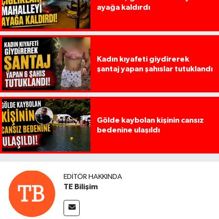
ayağa kaldırdı
Kadın kıyafeti giydirerek
şantaj yapan şahıslar tutuklandı
Gölde kaybolan kişinin cansız
bedenine ulaşıldı
EDITÖR HAKKINDA
TE Bilişim