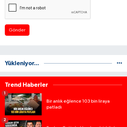
Gönder
Yükleniyor...
Trend Haberler
1
Bir anlık eğlence 103 bin liraya
patladı
2