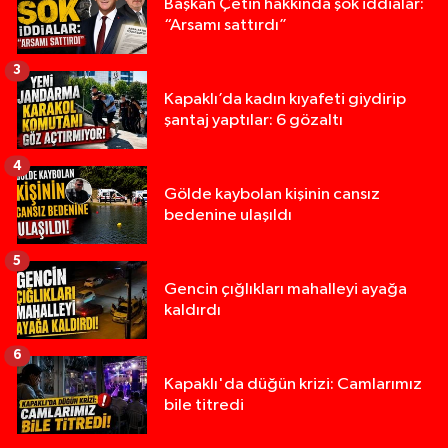
Başkan Çetin hakkında şok iddialar:
“Arsamı sattırdı”
3
Kapaklı’da kadın kıyafeti giydirip
şantaj yaptılar: 6 gözaltı
4
Gölde kaybolan kişinin cansız
bedenine ulaşıldı
5
Gencin çığlıkları mahalleyi ayağa
kaldırdı
6
Kapaklı'da düğün krizi: Camlarımız
bile titredi