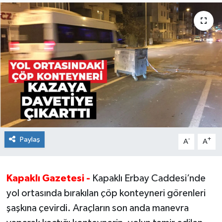
Ekonomi
Sağlık
Teknoloji
Yaşam
Paylaş
-
+
A
A
Kapaklı Gazetesi -
Kapaklı Erbay Caddesi’nde
yol ortasında bırakılan çöp konteyneri görenleri
şaşkına çevirdi. Araçların son anda manevra