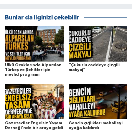
Bunlar da ilginizi çekebilir
Ülkü Ocaklarında Alparslan
“Çukurlu caddeye çizgili
Türkeş ve Şehitler için
makyaj”
mevlid programı
Gazeteciler Engelsiz Yaşam
Gencin çığlıkları mahalleyi
Derneği'nde bir araya geldi
ayağa kaldırdı