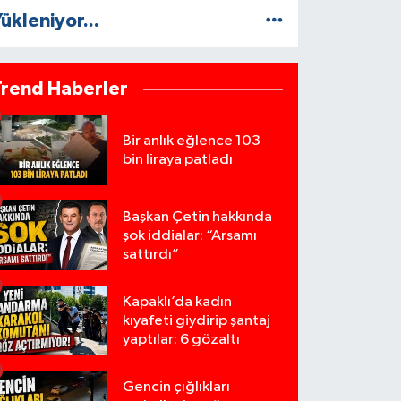
ükleniyor...
Trend Haberler
Bir anlık eğlence 103
bin liraya patladı
Başkan Çetin hakkında
şok iddialar: “Arsamı
sattırdı”
Kapaklı’da kadın
kıyafeti giydirip şantaj
yaptılar: 6 gözaltı
Gencin çığlıkları