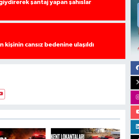
 giydirerek şantaj yapan şahıslar
 kişinin cansız bedenine ulaşıldı