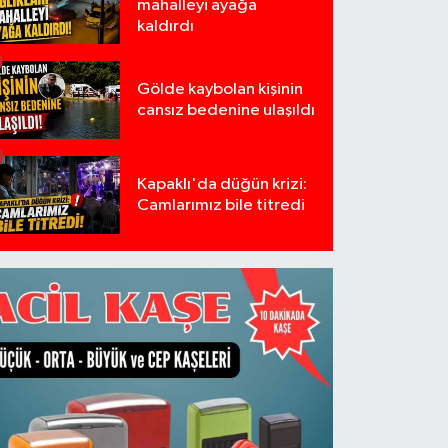
mahalleyi ayağa
kaldırdı
Gölde kaybolan kişinin
cansız bedenine ulaşıldı
Kapaklı'da düğün krizi:
Camlarımız bile titredi