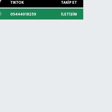
TIKTOK
TAKIP ET
05444018259
İLETIŞIM