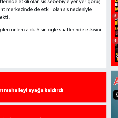
atlerinde etkili olan sis sebebiyle yer yer görüş
t merkezinde de etkili olan sis nedeniyle
5
çekti.
pleri önlem aldı. Sisin öğle saatlerinde etkisini
6
rı mahalleyi ayağa kaldırdı