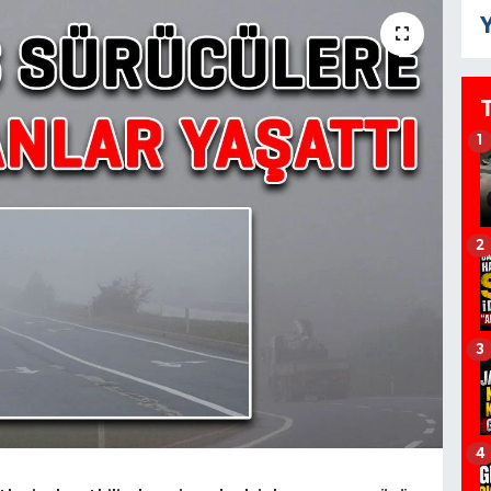
Y
1
2
3
4