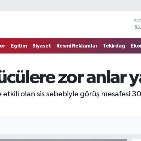
EU
53
ST
61
G.
or
Eğitim
Siyaset
Resmi Reklamlar
Tekirdağ
Eko
68
Bİ
14
BI
ücülere zor anlar y
79
DO
45
e etkili olan sis sebebiyle görüş mesafesi 