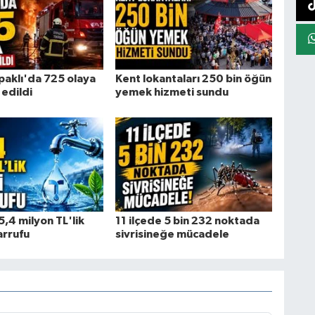
paklı'da 725 olaya
Kent lokantaları 250 bin öğün
edildi
yemek hizmeti sundu
,4 milyon TL'lik
11 ilçede 5 bin 232 noktada
arrufu
sivrisineğe mücadele