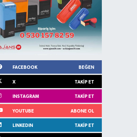
FACEBOOK
BEĞEN
X
TAKIP ET
INSTAGRAM
TAKIP ET
YOUTUBE
ABONE OL
LINKEDIN
TAKIP ET