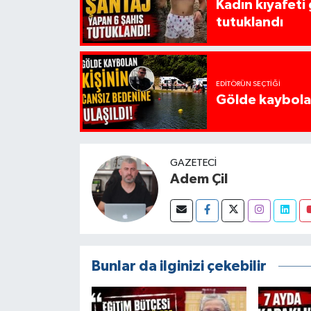
Kadın kıyafeti
tutuklandı
EDITÖRÜN SEÇTIĞI
Gölde kaybolan
GAZETECI
Adem Çil
Bunlar da ilginizi çekebilir