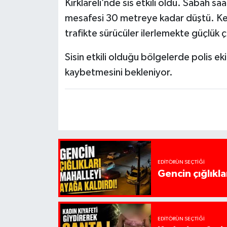
Kırklareli’nde sis etkili oldu. Sabah sa
mesafesi 30 metreye kadar düştü. Ken
trafikte sürücüler ilerlemekte güçlük 
Sisin etkili olduğu bölgelerde polis eki
kaybetmesini bekleniyor.
EDITÖRÜN SEÇTIĞI
Gencin çığlıkla
EDITÖRÜN SEÇTIĞI