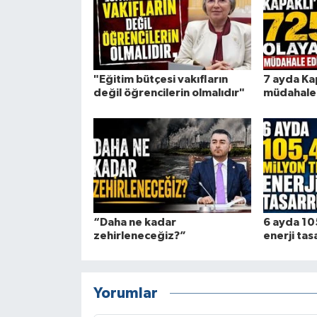
"Eğitim bütçesi vakıfların
7 ayda Ka
değil öğrencilerin olmalıdır"
müdahale 
“Daha ne kadar
6 ayda 105
zehirleneceğiz?”
enerji tas
Yorumlar