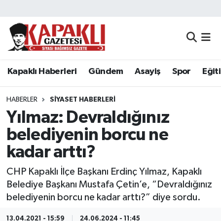
Kapaklı Haberleri
Tekirdağ Nöbetçi Eczaneler
Gündem
Tekirdağ Hava Durumu
Kapaklı Haberleri
Gündem
Asayiş
Spor
Eğit
Asayiş
Tekirdağ Namaz Vakitleri
HABERLER
SIYASET HABERLERI
Spor
Tekirdağ Trafik Yoğunluk Haritası
Yılmaz: Devraldığınız
belediyenin borcu ne
Eğitim
Süper Lig Puan Durumu ve Fikstür
kadar arttı?
Siyaset
Tüm Manşetler
CHP Kapaklı İlçe Başkanı Erdinç Yılmaz, Kapaklı
Belediye Başkanı Mustafa Çetin’e, “Devraldığınız
Resmi Reklamlar
Son Dakika Haberleri
belediyenin borcu ne kadar arttı?” diye sordu.
Tekirdağ
Haber Arşivi
13.04.2021 - 15:59
24.06.2024 - 11:45