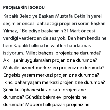
PROJELERİNİ SORDU
Kapaklı Belediye Başkanı Mustafa Çetin’in yerel
seçimler öncesi bahsettiği projeleri soran Başkan
Yılmaz, “Belediye başkanının 31 Mart öncesi
verdiği vaatlerden de ses yok. Ben hem kendisine
hem Kapaklı halkına bu vaatleri hatırlatmak
istiyorum. M
illet bahçesi projeniz ne durumda?
A
kıllı şehir uygulamaları projeniz ne durumda?
M
ahalle hizmet merkezleri projeniz ne durumda?
E
ngelsiz yaşam merkezi projeniz ne durumda?
İ
kinci bahar yaşam merkezi projeniz ne durumda?
Ş
ehir kütüphanesi kitap kafe projeniz ne
durumda?
G
ündüz bakım evi projeniz ne
durumda?
M
odern halk pazarı projeniz ne