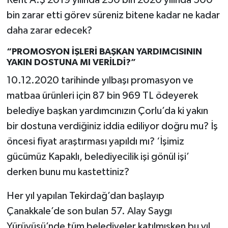
Kent A.Ş 2019 yılında 250 bin 2020 yılında 500
bin zarar etti görev süreniz bitene kadar ne kadar
daha zarar edecek?
“PROMOSYON İŞLERİ BAŞKAN YARDIMCISININ
YAKIN DOSTUNA MI VERİLDİ?”
10.12.2020 tarihinde yılbaşı promasyon ve
matbaa ürünleri için 87 bin 969 TL ödeyerek
belediye başkan yardımcınızın Çorlu’da ki yakın
bir dostuna verdiğiniz iddia ediliyor doğru mu? İş
öncesi fiyat araştırması yapıldı mı? ‘İşimiz
gücümüz Kapaklı, belediyecilik işi gönül işi’
derken bunu mu kastettiniz?
Her yıl yapılan Tekirdağ’dan başlayıp
Çanakkale’de son bulan 57. Alay Saygı
Yürüyüşü’nde tüm belediyeler katılmışken bu yıl