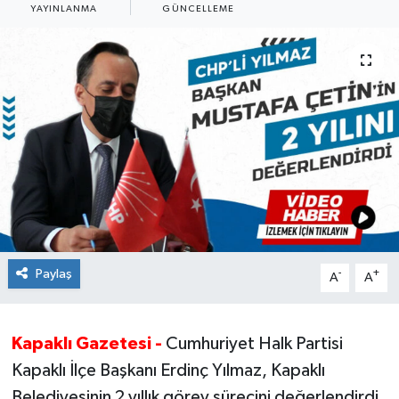
YAYINLANMA
GÜNCELLEME
Ekonomi
Sağlık
Teknoloji
Yaşam
Paylaş
-
+
A
A
Kapaklı Gazetesi -
Cumhuriyet Halk Partisi
Kapaklı İlçe Başkanı Erdinç Yılmaz, Kapaklı
Belediyesinin 2 yıllık görev sürecini değerlendirdi.