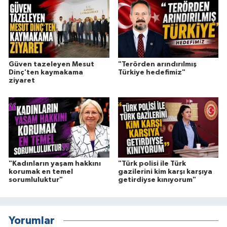
Güven tazeleyen Mesut
"Terörden arındırılmış
Dinç'ten kaymakama
Türkiye hedefimiz"
ziyaret
"Kadınların yaşam hakkını
"Türk polisi ile Türk
korumak en temel
gazilerini kim karşı karşıya
sorumluluktur"
getirdiyse kınıyorum"
Yorumlar