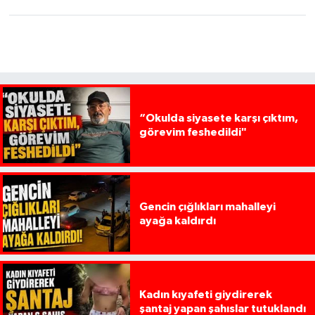
“Okulda siyasete karşı çıktım,
görevim feshedildi"
Gencin çığlıkları mahalleyi
ayağa kaldırdı
Kadın kıyafeti giydirerek
şantaj yapan şahıslar tutuklandı