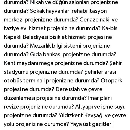
durumda?
N
ikah ve düğün salonları projeniz ne
durumda?
S
okak hayvanları rehabilitasyon
merkezi projeniz ne durumda?
C
enaze nakil ve
taziye evi hizmet projeniz ne durumda?
K
a-bis
Kapaklı Belediyesi bisiklet hizmeti projesi ne
durumda?
M
ezarlık bilgi sistemi projeniz ne
durumda?
G
ıda bankası projeniz ne durumda?
K
ent meydanı mega projeniz ne durumda?
Ş
ehir
stadyumu projeniz ne durumda?
Ş
ehirler arası
otobüs terminali projeniz ne durumda? Otopark
projesi ne durumda? Dere ıslah ve çevre
düzenlemesi projesi ne durumda? İmar planı
revize projeniz ne durumda? Altyapı ve içme suyu
projeniz ne durumda? Yıldızkent Kavşağı ve çevre
yolu projeniz ne durumda? Yaya üst geçitleri