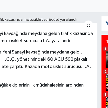
Y
ayi kavşağında meydana gelen trafik kazasında
motosiklet sürücüsü İ.A. yaralandı.
1
a Yeni Sanayi kavşağında meydana geldi.
n H.C.Ç. yönetimindeki 60 ACU 592 plakalı
lete çarptı. Kazada motosiklet sürücüsü İ.A.
2
ağlık ekiplerinin ilk müdahalesinin ardından
3