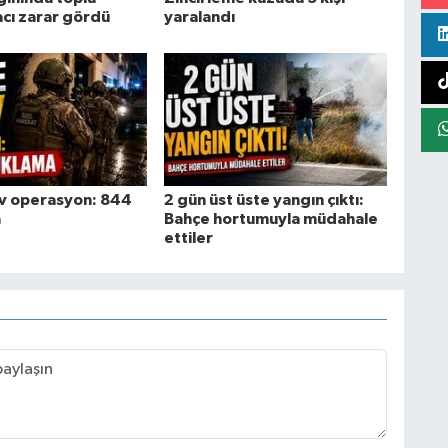
acı zarar gördü
yaralandı
ev operasyon: 844
2 gün üst üste yangın çıktı:
a
Bahçe hortumuyla müdahale
ettiler