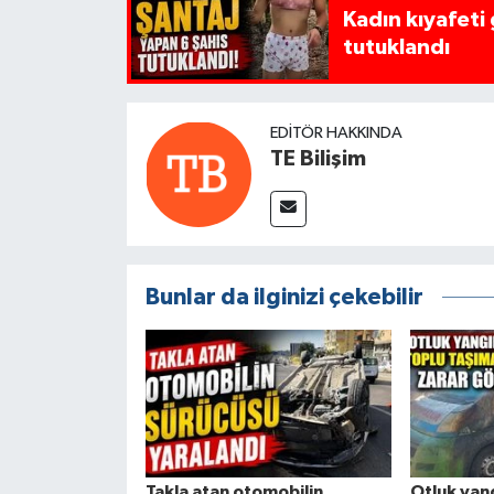
Kadın kıyafeti
tutuklandı
EDITÖR HAKKINDA
TE Bilişim
Bunlar da ilginizi çekebilir
Takla atan otomobilin
Otluk yan