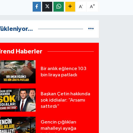
-
+
A
A
ükleniyor...
Trend Haberler
Bir anlık eğlence 103
bin liraya patladı
Başkan Çetin hakkında
şok iddialar: “Arsamı
sattırdı”
Gencin çığlıkları
mahalleyi ayağa