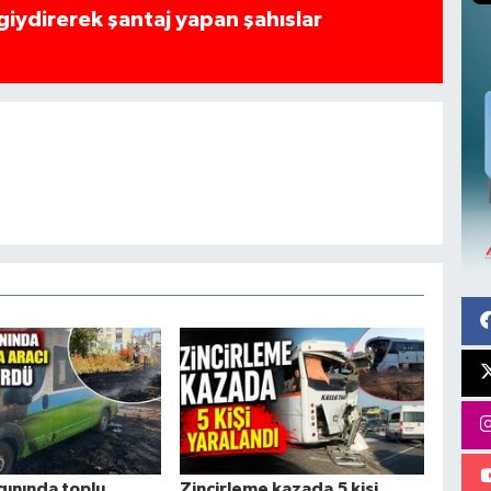
 giydirerek şantaj yapan şahıslar
gınında toplu
Zincirleme kazada 5 kişi