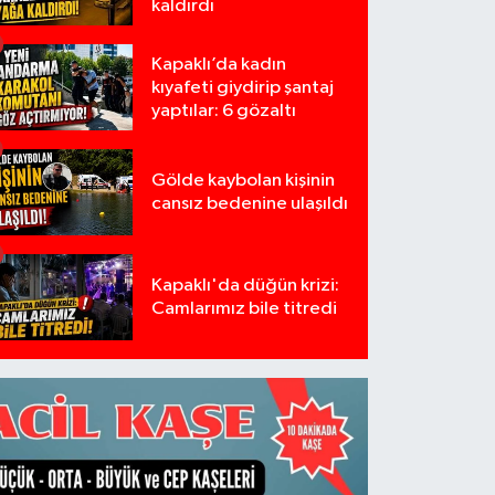
kaldırdı
Kapaklı’da kadın
kıyafeti giydirip şantaj
yaptılar: 6 gözaltı
Gölde kaybolan kişinin
cansız bedenine ulaşıldı
Kapaklı'da düğün krizi:
Camlarımız bile titredi