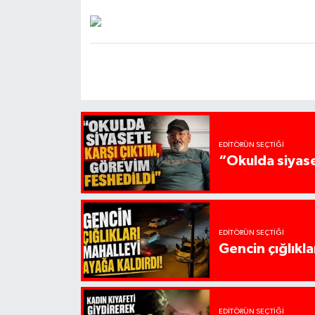
EDITÖRÜN SEÇTIĞI
“Okulda siyase
EDITÖRÜN SEÇTIĞI
Gencin çığlıkla
EDITÖRÜN SEÇTIĞI