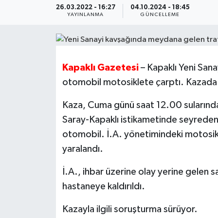
26.03.2022 - 16:27
04.10.2024 - 18:45
YAYINLANMA
GÜNCELLEME
Ekonomi
Sağlık
Kapaklı Gazetesi
– Kapaklı Yeni San
Teknoloji
otomobil motosiklete çarptı. Kazada 
Yaşam
Kaza, Cuma günü saat 12.00 sularınd
Saray-Kapaklı istikametinde seyrede
otomobil. İ.A. yönetimindeki motosik
yaralandı.
İ.A., ihbar üzerine olay yerine gelen s
hastaneye kaldırıldı.
Kazayla ilgili soruşturma sürüyor.