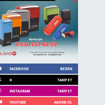
FACEBOOK
BEĞEN
X
TAKIP ET
INSTAGRAM
TAKIP ET
YOUTUBE
ABONE OL