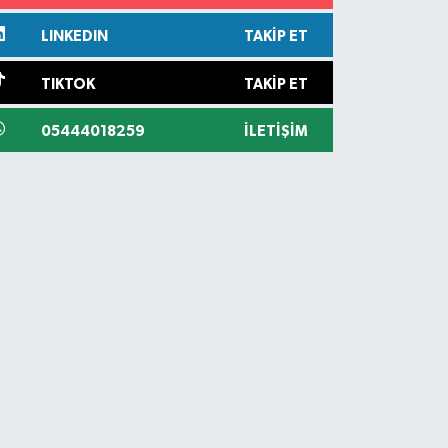
LINKEDIN
TAKIP ET
TIKTOK
TAKIP ET
05444018259
İLETIŞIM