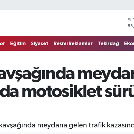
EU
53
ST
61
or
Eğitim
Siyaset
Resmi Reklamlar
Tekirdağ
Eko
G.
68
Bİ
14
kavşağında meyda
BI
79
DO
nda motosiklet sü
45
kavşağında meydana gelen trafik kazasında