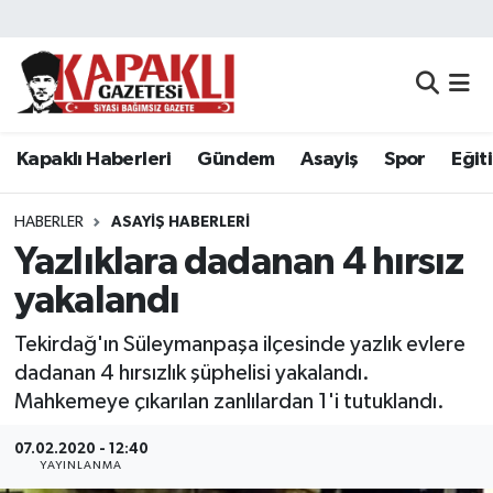
Kapaklı Haberleri
Tekirdağ Nöbetçi Eczaneler
Gündem
Tekirdağ Hava Durumu
Kapaklı Haberleri
Gündem
Asayiş
Spor
Eğit
Asayiş
Tekirdağ Namaz Vakitleri
HABERLER
ASAYIŞ HABERLERI
Spor
Tekirdağ Trafik Yoğunluk Haritası
Yazlıklara dadanan 4 hırsız
yakalandı
Eğitim
Süper Lig Puan Durumu ve Fikstür
Tekirdağ'ın Süleymanpaşa ilçesinde yazlık evlere
Siyaset
Tüm Manşetler
dadanan 4 hırsızlık şüphelisi yakalandı.
Mahkemeye çıkarılan zanlılardan 1'i tutuklandı.
Resmi Reklamlar
Son Dakika Haberleri
07.02.2020 - 12:40
YAYINLANMA
Tekirdağ
Haber Arşivi