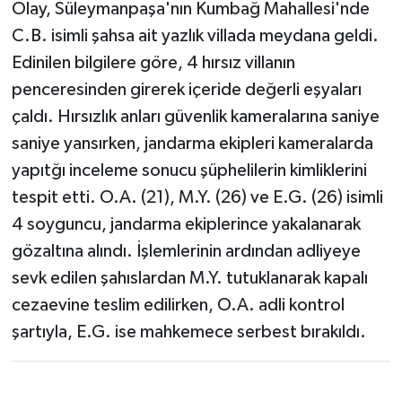
Olay, Süleymanpaşa'nın Kumbağ Mahallesi'nde
C.B. isimli şahsa ait yazlık villada meydana geldi.
Edinilen bilgilere göre, 4 hırsız villanın
penceresinden girerek içeride değerli eşyaları
çaldı. Hırsızlık anları güvenlik kameralarına saniye
saniye yansırken, jandarma ekipleri kameralarda
yapıtğı inceleme sonucu şüphelilerin kimliklerini
tespit etti. O.A. (21), M.Y. (26) ve E.G. (26) isimli
4 soyguncu, jandarma ekiplerince yakalanarak
gözaltına alındı. İşlemlerinin ardından adliyeye
sevk edilen şahıslardan M.Y. tutuklanarak kapalı
cezaevine teslim edilirken, O.A. adli kontrol
şartıyla, E.G. ise mahkemece serbest bırakıldı.