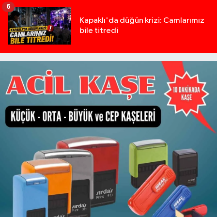
6
Kapaklı'da düğün krizi: Camlarımız
bile titredi