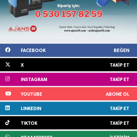
FACEBOOK
BEĞEN
X
TAKIP ET
INSTAGRAM
TAKIP ET
YOUTUBE
ABONE OL
LINKEDIN
TAKIP ET
TIKTOK
TAKIP ET