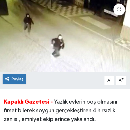
Ekonomi
Sağlık
Teknoloji
Yaşam
Paylaş
-
+
A
A
Kapaklı Gazetesi -
Yazlık evlerin boş olmasını
fırsat bilerek soygun gerçekleştiren 4 hırsızlık
zanlısı, emniyet ekiplerince yakalandı.