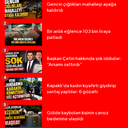
Gencin çığlıkları mahalleyi ayağa
kaldırdı
2
Bir anlık eğlence 103 bin liraya
patladı
3
Başkan Çetin hakkında şok iddialar:
“Arsamı sattırdı”
4
Kapaklı’da kadın kıyafeti giydirip
şantaj yaptılar: 6 gözaltı
5
Gölde kaybolan kişinin cansız
bedenine ulaşıldı