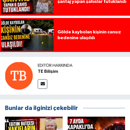
şantaj yapan şahıslar tutuklandı
Gölde kaybolan kişinin cansız
bedenine ulaşıldı
EDITÖR HAKKINDA
TE Bilişim
Bunlar da ilginizi çekebilir