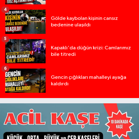
4
Gölde kaybolan kişinin cansız
bedenine ulaşıldı
5
Kapaklı'da düğün krizi: Camlarımız
bile titredi
6
Gencin çığlıkları mahalleyi ayağa
kaldırdı