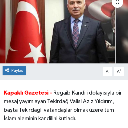
Ekonomi
Sağlık
Teknoloji
Yaşam
Paylaş
-
+
A
A
Kapaklı Gazetesi -
Regaib Kandili dolayısıyla bir
mesaj yayımlayan Tekirdağ Valisi Aziz Yıldırım,
başta Tekirdağlı vatandaşlar olmak üzere tüm
İslam aleminin kandilini kutladı.