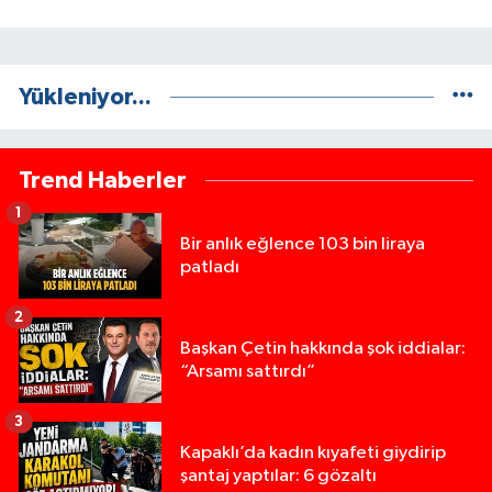
Yükleniyor...
Trend Haberler
1
Bir anlık eğlence 103 bin liraya
patladı
2
Başkan Çetin hakkında şok iddialar:
“Arsamı sattırdı”
3
Kapaklı’da kadın kıyafeti giydirip
şantaj yaptılar: 6 gözaltı