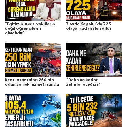
"Eğitim bütçesi vakıfların
7 ayda Kapaklı'da 725
değil öğrencilerin
olaya müdahale edildi
olmalıdır"
Kent lokantaları 250 bin
“Daha ne kadar
öğün yemek hizmeti sundu
zehirleneceğiz?”