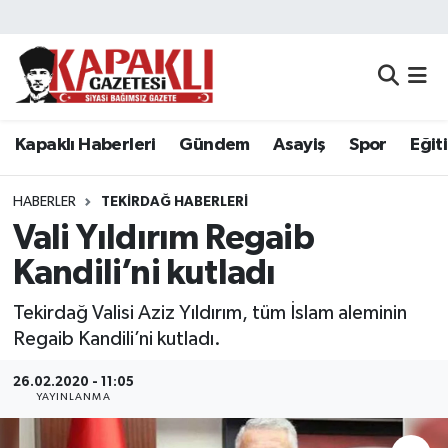
Kapaklı Haberleri
Tekirdağ Nöbetçi Eczaneler
Gündem
Tekirdağ Hava Durumu
Kapaklı Haberleri
Gündem
Asayiş
Spor
Eğit
Asayiş
Tekirdağ Namaz Vakitleri
HABERLER
TEKIRDAĞ HABERLERI
Spor
Tekirdağ Trafik Yoğunluk Haritası
Vali Yıldırım Regaib
Kandili’ni kutladı
Eğitim
Süper Lig Puan Durumu ve Fikstür
Tekirdağ Valisi Aziz Yıldırım, tüm İslam aleminin
Siyaset
Tüm Manşetler
Regaib Kandili’ni kutladı.
Resmi Reklamlar
Son Dakika Haberleri
26.02.2020 - 11:05
YAYINLANMA
Tekirdağ
Haber Arşivi