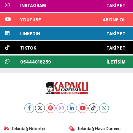
INSTAGRAM
TAKIP ET
YOUTUBE
ABONE OL
LINKEDIN
TAKIP ET
TIKTOK
TAKIP ET
05444018259
İLETIŞIM
Tekirdağ Nöbetçi
Tekirdağ Hava Durumu