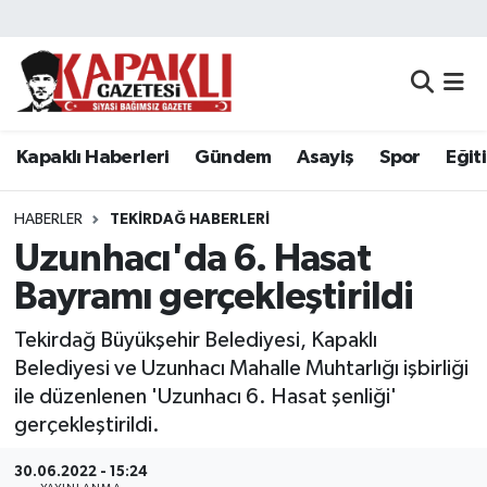
Kapaklı Haberleri
Tekirdağ Nöbetçi Eczaneler
Gündem
Tekirdağ Hava Durumu
Kapaklı Haberleri
Gündem
Asayiş
Spor
Eğit
Asayiş
Tekirdağ Namaz Vakitleri
HABERLER
TEKIRDAĞ HABERLERI
Spor
Tekirdağ Trafik Yoğunluk Haritası
Uzunhacı'da 6. Hasat
Bayramı gerçekleştirildi
Eğitim
Süper Lig Puan Durumu ve Fikstür
Tekirdağ Büyükşehir Belediyesi, Kapaklı
Siyaset
Tüm Manşetler
Belediyesi ve Uzunhacı Mahalle Muhtarlığı işbirliği
ile düzenlenen 'Uzunhacı 6. Hasat şenliği'
Resmi Reklamlar
Son Dakika Haberleri
gerçekleştirildi.
Tekirdağ
Haber Arşivi
30.06.2022 - 15:24