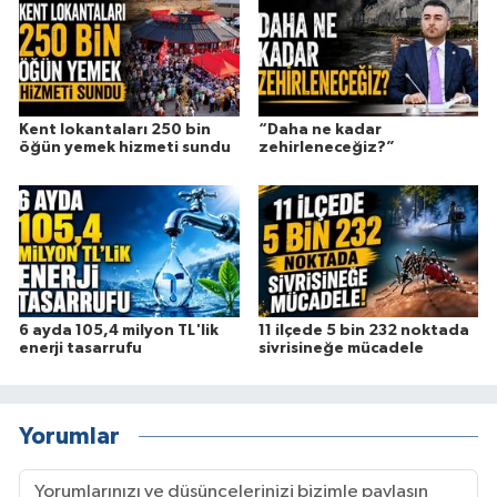
Kent lokantaları 250 bin
“Daha ne kadar
öğün yemek hizmeti sundu
zehirleneceğiz?”
6 ayda 105,4 milyon TL'lik
11 ilçede 5 bin 232 noktada
enerji tasarrufu
sivrisineğe mücadele
Yorumlar