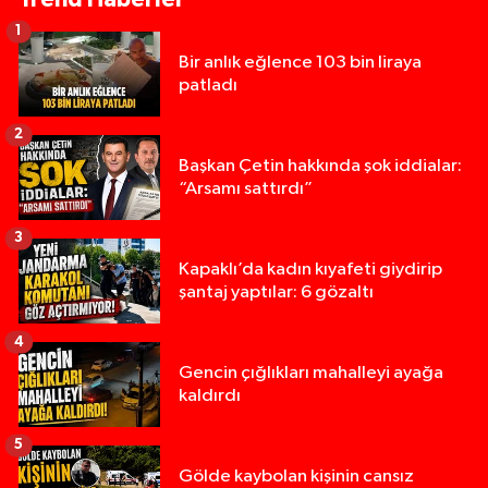
1
Bir anlık eğlence 103 bin liraya
patladı
2
Başkan Çetin hakkında şok iddialar:
“Arsamı sattırdı”
3
Kapaklı’da kadın kıyafeti giydirip
şantaj yaptılar: 6 gözaltı
4
Gencin çığlıkları mahalleyi ayağa
kaldırdı
5
Gölde kaybolan kişinin cansız