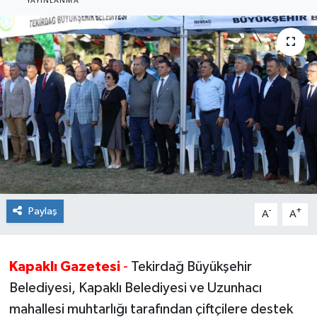
YAYINLANMA
Ekonomi
Sağlık
Teknoloji
Yaşam
Paylaş
-
+
A
A
Kapaklı Gazetesi
-
Tekirdağ Büyükşehir
Belediyesi, Kapaklı Belediyesi ve Uzunhacı
mahallesi muhtarlığı tarafından çiftçilere destek