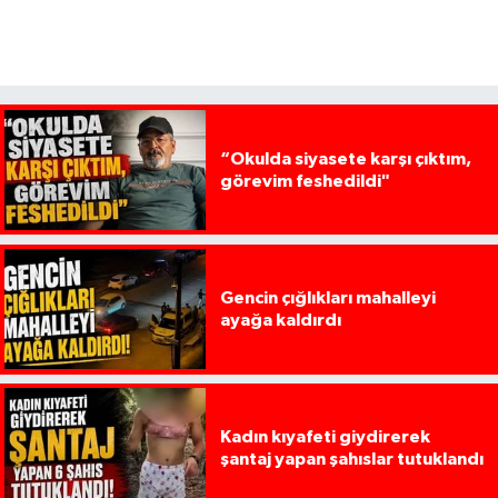
“Okulda siyasete karşı çıktım,
görevim feshedildi"
Gencin çığlıkları mahalleyi
ayağa kaldırdı
Kadın kıyafeti giydirerek
şantaj yapan şahıslar tutuklandı