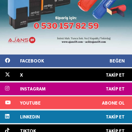
FACEBOOK
BEĞEN
X
TAKIP ET
INSTAGRAM
TAKIP ET
YOUTUBE
ABONE OL
LINKEDIN
TAKIP ET
TIKTOK
TAKIP ET